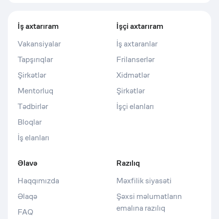
İş axtarıram
İşçi axtarıram
Vakansiyalar
İş axtaranlar
Tapşırıqlar
Frilanserlər
Şirkətlər
Xidmətlər
Mentorluq
Şirkətlər
Tədbirlər
İşçi elanları
Bloqlar
İş elanları
Əlavə
Razılıq
Haqqımızda
Məxfilik siyasəti
Əlaqə
Şəxsi məlumatların
emalına razılıq
FAQ