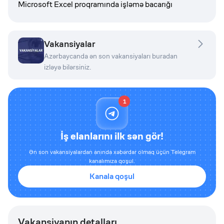
Microsoft Excel proqramında işləmə bacarığı
Vakansiyalar
Azərbaycanda ən son vakansiyaları buradan
izləyə bilərsiniz.
1
İş elanlarını ilk sən gör!
Ən son vakansiyalardan anında xəbərdar olmaq üçün Telegram
kanalımıza qoşul.
Kanala qoşul
Vakansiyanın detalları