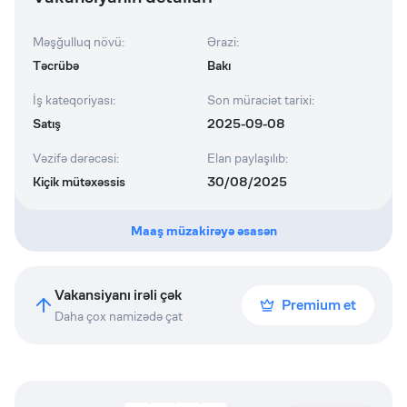
Məşğulluq növü
:
Ərazi
:
Təcrübə
Bakı
İş kateqoriyası
:
Son müraciət tarixi
:
Satış
2025-09-08
Vəzifə dərəcəsi
:
Elan paylaşılıb
:
Kiçik mütəxəssis
30/08/2025
Maaş müzakirəyə əsasən
Vakansiyanı irəli çək
Premium et
Daha çox namizədə çat