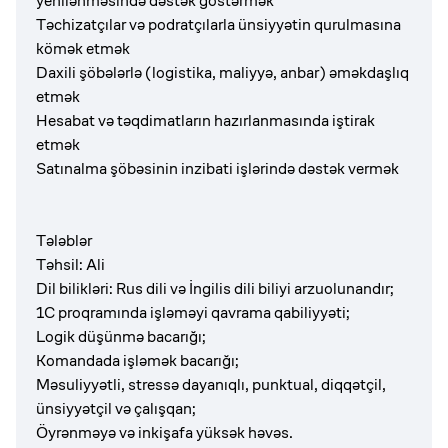
yenilənməsində dəstək göstərmək
Təchizatçılar və podratçılarla ünsiyyətin qurulmasına
kömək etmək
Daxili şöbələrlə (logistika, maliyyə, anbar) əməkdaşlıq
etmək
Hesabat və təqdimatların hazırlanmasında iştirak
etmək
Satınalma şöbəsinin inzibati işlərində dəstək vermək
Tələblər
Təhsil: Ali
Dil bilikləri: Rus dili və İngilis dili biliyi arzuolunandır;
1C proqramında işləməyi qavrama qabiliyyəti;
Logik düşünmə bacarığı;
Komandada işləmək bacarığı;
Məsuliyyətli, stressə dayanıqlı, punktual, diqqətçil,
ünsiyyətçil və çalışqan;
Öyrənməyə və inkişafa yüksək həvəs.