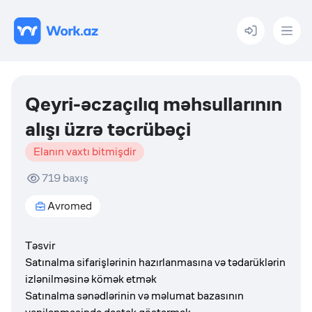
Menu
Qeyri-əczaçılıq məhsullarının
alışı üzrə təcrübəçi
Elanın vaxtı bitmişdir
719
baxış
Avromed
Təsvir
Satınalma sifarişlərinin hazırlanmasına və tədarüklərin
izlənilməsinə kömək etmək
Satınalma sənədlərinin və məlumat bazasının