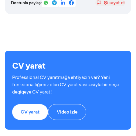
Şikayət et
Dostunla paylaş:
CV yarat
Professional CV yaratmağa ehtiyacın var? Yeni
funksionallığımız olan CV yarat vasitəsiylə bir neçə
dəqiqəyə CV yarat!
CV yarat
Video izlə