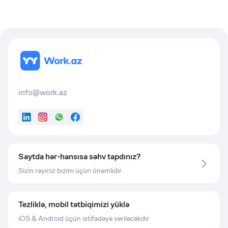
info@work.az
LinkedIn
Instagram
WhatsApp
Facebook
Saytda hər-hansısa səhv tapdınız?
Sizin rəyiniz bizim üçün önəmlidir
Tezliklə, mobil tətbiqimizi yüklə
iOS & Android üçün istifadəyə veriləcəkdir