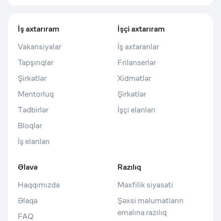
İş axtarıram
İşçi axtarıram
Vakansiyalar
İş axtaranlar
Tapşırıqlar
Frilanserlər
Şirkətlər
Xidmətlər
Mentorluq
Şirkətlər
Tədbirlər
İşçi elanları
Bloqlar
İş elanları
Əlavə
Razılıq
Haqqımızda
Məxfilik siyasəti
Əlaqə
Şəxsi məlumatların
emalına razılıq
FAQ