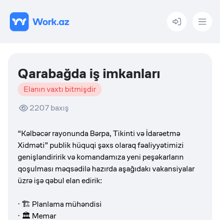
Menu
Qarabağda iş imkanları
Elanın vaxtı bitmişdir
2207
baxış
“Kəlbəcər rayonunda Bərpa, Tikinti və İdarəetmə
Xidməti” publik hüquqi şəxs olaraq fəaliyyətimizi
genişləndiririk və komandamıza yeni peşəkarların
qoşulması məqsədilə hazırda aşağıdakı vakansiyalar
üzrə işə qəbul elan edirik:
· 🏗 Planlama mühəndisi
· 🏛 Memar