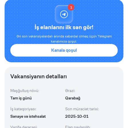
1
İş elanlarını ilk sən gör!
Ən son vakansiyalardan anında xəbərdar olmaq üçün Telegram
kanalımıza qoşul.
Kanala qoşul
Vakansiyanın detalları
Məşğulluq növü
:
Ərazi
:
Tam iş günü
Qarabağ
İş kateqoriyası
:
Son müraciət tarixi
:
Sənaye və istehsalat
2025-10-01
Vəzifə dərəcəsi
:
Elan paylaşılıb
: