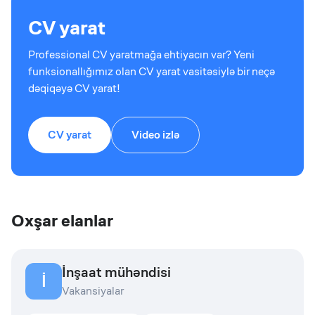
CV yarat
Professional CV yaratmağa ehtiyacın var? Yeni
funksionallığımız olan CV yarat vasitəsiylə bir neçə
dəqiqəyə CV yarat!
CV yarat
Video izlə
Oxşar elanlar
İnşaat mühəndisi
İ
Vakansiyalar