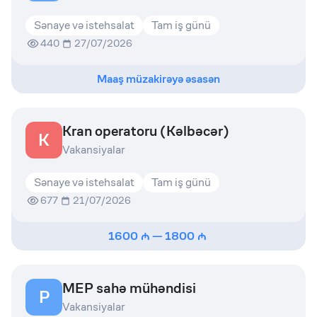
Sənaye və istehsalat
Tam iş günü
440
27/07/2026
Maaş müzakirəyə əsasən
Kran operatoru (Kəlbəcər)
K
Vakansiyalar
Sənaye və istehsalat
Tam iş günü
677
21/07/2026
1600
—
1800
MEP sahə mühəndisi
P
Vakansiyalar