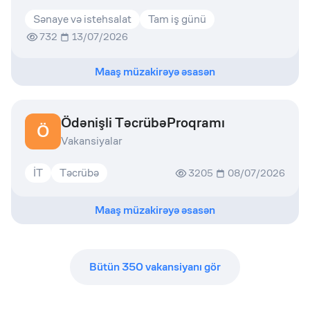
Sənaye və istehsalat
Tam iş günü
732
13/07/2026
Maaş müzakirəyə əsasən
Ödənişli TəcrübəProqramı
Ö
Vakansiyalar
İT
Təcrübə
3205
08/07/2026
Maaş müzakirəyə əsasən
Bütün
350
vakansiyanı gör