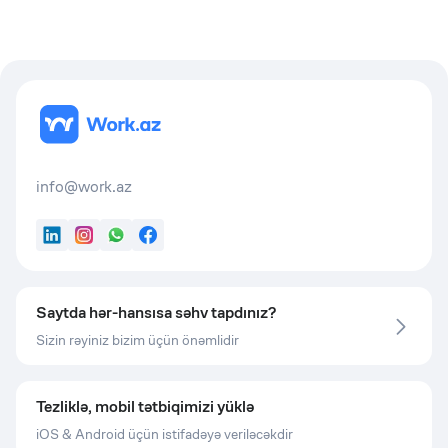
info@work.az
LinkedIn
Instagram
WhatsApp
Facebook
Saytda hər-hansısa səhv tapdınız?
Sizin rəyiniz bizim üçün önəmlidir
Tezliklə, mobil tətbiqimizi yüklə
iOS & Android üçün istifadəyə veriləcəkdir