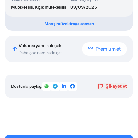
Mütəxəssis, Kiçik mütəxəssis
09/09/2025
Maaş müzakirəyə əsasən
Vakansiyanı irəli çək
Premium et
Daha çox namizədə çat
Şikayət et
Dostunla paylaş: