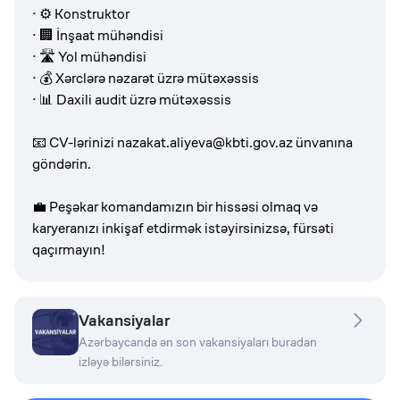
· ⚙ Konstruktor
· 🏢 İnşaat mühəndisi
· 🛣 Yol mühəndisi
· 💰 Xərclərə nəzarət üzrə mütəxəssis
· 📊 Daxili audit üzrə mütəxəssis
📧 CV-lərinizi
nazakat.aliyeva@kbti.gov.az
ünvanına
göndərin.
💼 Peşəkar komandamızın bir hissəsi olmaq və
karyeranızı inkişaf etdirmək istəyirsinizsə, fürsəti
qaçırmayın!
Vakansiyalar
Azərbaycanda ən son vakansiyaları buradan
izləyə bilərsiniz.