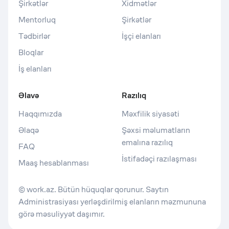
Şirkətlər
Xidmətlər
Mentorluq
Şirkətlər
Tədbirlər
İşçi elanları
Bloqlar
İş elanları
Əlavə
Razılıq
Haqqımızda
Məxfilik siyasəti
Əlaqə
Şəxsi məlumatların
emalına razılıq
FAQ
İstifadəçi razılaşması
Maaş hesablanması
© work.az. Bütün hüquqlar qorunur. Saytın
Administrasiyası yerləşdirilmiş elanların məzmununa
görə məsuliyyət daşımır.