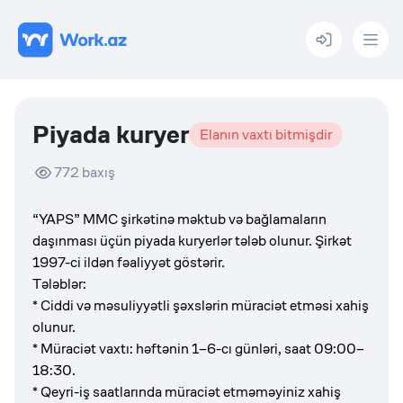
Menu
Piyada kuryer
Elanın vaxtı bitmişdir
772
baxış
“YAPS” MMC şirkətinə məktub və bağlamaların
daşınması üçün piyada kuryerlər tələb olunur.
Şirkət
1997-ci ildən fəaliyyət göstərir.
Tələblər:
* Ciddi və məsuliyyətli şəxslərin müraciət etməsi xahiş
olunur.
* Müraciət vaxtı: həftənin 1–6-cı günləri, saat 09:00–
18:30.
* Qeyri-iş saatlarında müraciət etməməyiniz xahiş