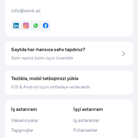
info@work.az
LinkedIn
Instagram
WhatsApp
Facebook
Saytda hər-hansısa səhv tapdınız?
Sizin rəyiniz bizim üçün önəmlidir
Tezliklə, mobil tətbiqimizi yüklə
iOS & Android üçün istifadəyə veriləcəkdir
İş axtarıram
İşçi axtarıram
Vakansiyalar
İş axtaranlar
Tapşırıqlar
Frilanserlər