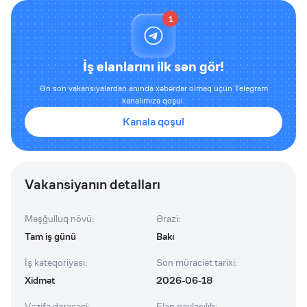
1
İş elanlarını ilk sən gör!
Ən son vakansiyalardan anında xəbərdar olmaq üçün Telegram
kanalımıza qoşul.
Kanala qoşul
Vakansiyanın detalları
Məşğulluq növü
:
Ərazi
:
Tam iş günü
Bakı
İş kateqoriyası
:
Son müraciət tarixi
:
Xidmət
2026-06-18
Vəzifə dərəcəsi
:
Elan paylaşılıb
: