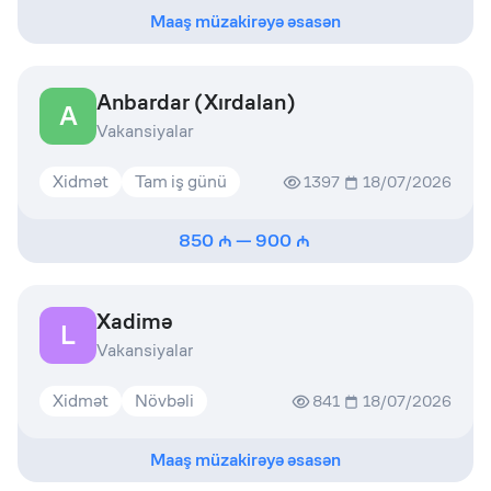
Maaş müzakirəyə əsasən
Anbardar (Xırdalan)
A
Vakansiyalar
Xidmət
Tam iş günü
1397
18/07/2026
850
—
900
Xadimə
L
Vakansiyalar
Xidmət
Növbəli
841
18/07/2026
Maaş müzakirəyə əsasən