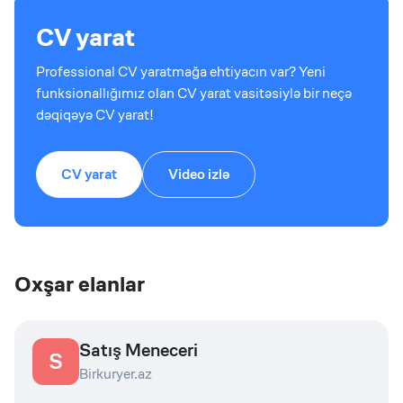
CV yarat
Professional CV yaratmağa ehtiyacın var? Yeni
funksionallığımız olan CV yarat vasitəsiylə bir neçə
dəqiqəyə CV yarat!
CV yarat
Video izlə
Oxşar elanlar
Satış Meneceri
S
Birkuryer.az