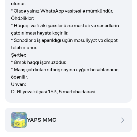
olunur.
* Əlaqə yalnız WhatsApp vasitəsilə mümkündür.
Öhdəliklər:
* Hüquqi və fiziki şəxslər üzrə məktub və sənədlərin
çatdırılması həyata keçirilir.
* Sənədlərlə iş aparıldığı üçün məsuliyyət və diqqət
tələb olunur.
Şərtlər:
* Əmək haqqı işəmuzddur.
* Maaş çatdırılan sifariş sayına uyğun hesablanaraq
ödənilir.
Ünvan:
D. Əliyeva küçəsi 153, 5 mərtəbə dair
ə
si
YAPS MMC