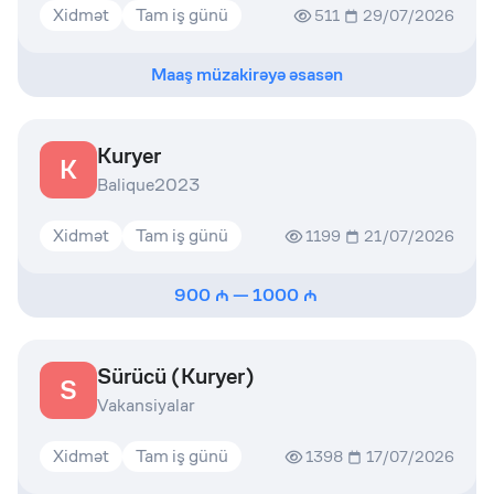
Xidmət
Tam iş günü
511
29/07/2026
Maaş müzakirəyə əsasən
Kuryer
K
Balique2023
Xidmət
Tam iş günü
1199
21/07/2026
900
—
1000
Sürücü (Kuryer)
S
Vakansiyalar
Xidmət
Tam iş günü
1398
17/07/2026