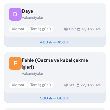
Dayə
D
Vakansiyalar
Xidmət
Tam iş günü
1157
13/07/2026
400
—
450
Fəhlə (Qazma və kabel çəkmə
F
işləri)
Vakansiyalar
Xidmət
Tam iş günü
589
22/07/2026
500
—
600