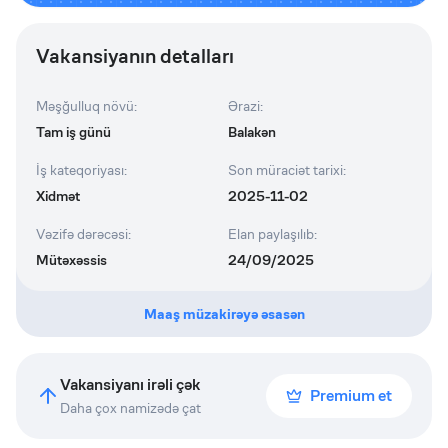
Vakansiyanın detalları
Məşğulluq növü
:
Ərazi
:
Tam iş günü
Balakən
İş kateqoriyası
:
Son müraciət tarixi
:
Xidmət
2025-11-02
Vəzifə dərəcəsi
:
Elan paylaşılıb
:
Mütəxəssis
24/09/2025
Maaş müzakirəyə əsasən
Vakansiyanı irəli çək
Premium et
Daha çox namizədə çat