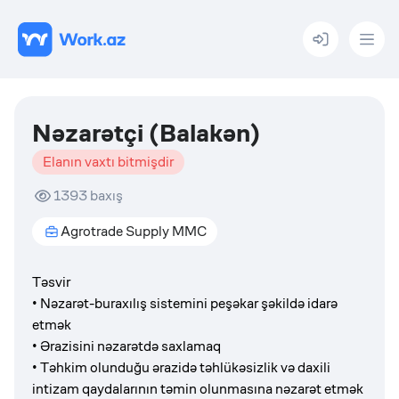
Menu
Nəzarətçi (Balakən)
Elanın vaxtı bitmişdir
1393
baxış
Agrotrade Supply MMC
Təsvir
• Nəzarət-buraxılış sistemini peşəkar şəkildə idarə
etmək
• Ərazisini nəzarətdə saxlamaq
• Təhkim olunduğu ərazidə təhlükəsizlik və daxili
intizam qaydalarının təmin olunmasına nəzarət etmək