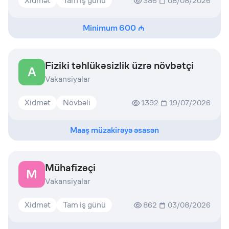
Xidmət
Tam iş günü
386
08/08/2026
Minimum
600
Fiziki təhlükəsizlik üzrə növbətçi
A
Vakansiyalar
Xidmət
Növbəli
1392
19/07/2026
Maaş müzakirəyə əsasən
Mühafizəçi
M
Vakansiyalar
Xidmət
Tam iş günü
862
03/08/2026