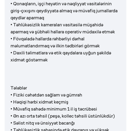
• Qonaqların, işçi heyətin və nəqliyyat vasitələrinin
giriş-çıxışını qeydiyyata almaq və müvafiq jurnallarda
qeydlər aparmaq
• Təhlükəsizlik kameraları vasitəsilə müşahidə
aparmaq və şübhəli hallara operativ müdaxilə etmək
• Fövqəladə hallarda rəhbərliyi dərhal
məlumatlandırmaq və ilkin tədbirləri görmək
• Daxili təlimatlara və etik qaydalara uyğun şəkildə
xidmət göstərmək
Tələblər
• Fiziki cəhətdən sağlam və gümrah
• Həqiqi hərbi xidmət keçmiş
• Müvafiq sahədə minimum 1 il iş təcrübəsi
• Ən azı orta təhsil (peşə, kollec təhsili üstünlükdür)
• Səlist nitq və ünsiyyət bacarığı
• Təhlükəsizlik sahəsində etik davranış və yüksək