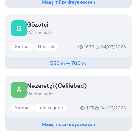
Maaş müzakirəyə əsasən
Gözətçi
G
Vakansiyalar
Xidmət
Növbəli
1639
24/07/2026
550
—
700
Nəzarətçi (Cəlilabad)
A
Vakansiyalar
Xidmət
Tam iş günü
463
04/08/2026
Maaş müzakirəyə əsasən