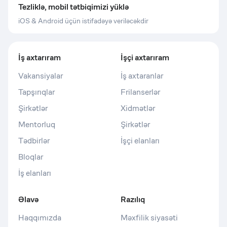
Tezliklə, mobil tətbiqimizi yüklə
iOS & Android üçün istifadəyə veriləcəkdir
İş axtarıram
İşçi axtarıram
Vakansiyalar
İş axtaranlar
Tapşırıqlar
Frilanserlər
Şirkətlər
Xidmətlər
Mentorluq
Şirkətlər
Tədbirlər
İşçi elanları
Bloqlar
İş elanları
Əlavə
Razılıq
Haqqımızda
Məxfilik siyasəti