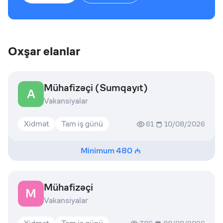
Oxşar elanlar
Mühafizəçi (Sumqayıt)
A
Vakansiyalar
Xidmət
Tam iş günü
61
10/08/2026
Minimum
480
Mühafizəçi
M
Vakansiyalar