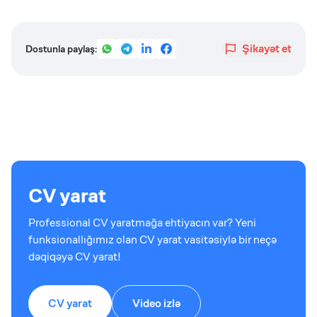
Şikayət et
Dostunla paylaş:
CV yarat
Professional CV yaratmağa ehtiyacın var? Yeni
funksionallığımız olan CV yarat vasitəsiylə bir neçə
dəqiqəyə CV yarat!
CV yarat
Video izlə