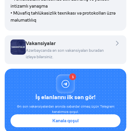
intizamlı yanaşma
• Müvafiq təhlükəsizlik texnikası və protokolları üzrə
məlumatlılıq
Vakansiyalar
Azərbaycanda ən son vakansiyaları buradan
izləyə bilərsiniz.
1
İş elanlarını ilk sən gör!
Ən son vakansiyalardan anında xəbərdar olmaq üçün Telegram
kanalımıza qoşul.
Kanala qoşul