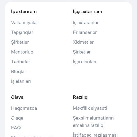
İş axtarıram
İşçi axtarıram
Vakansiyalar
İş axtaranlar
Tapşırıqlar
Frilanserlər
Şirkətlər
Xidmətlər
Mentorluq
Şirkətlər
Tədbirlər
İşçi elanları
Bloqlar
İş elanları
Əlavə
Razılıq
Haqqımızda
Məxfilik siyasəti
Əlaqə
Şəxsi məlumatların
emalına razılıq
FAQ
İstifadəçi razılaşması