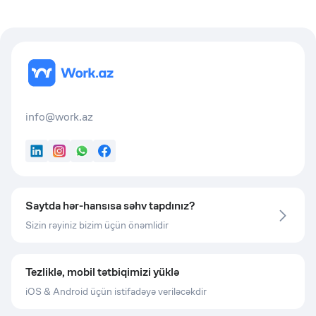
info@work.az
LinkedIn
Instagram
WhatsApp
Facebook
Saytda hər-hansısa səhv tapdınız?
Sizin rəyiniz bizim üçün önəmlidir
Tezliklə, mobil tətbiqimizi yüklə
iOS & Android üçün istifadəyə veriləcəkdir