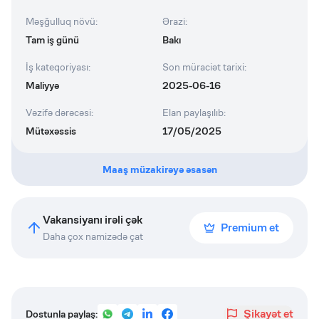
Məşğulluq növü
:
Ərazi
:
Tam iş günü
Bakı
İş kateqoriyası
:
Son müraciət tarixi
:
Maliyyə
2025-06-16
Vəzifə dərəcəsi
:
Elan paylaşılıb
:
Mütəxəssis
17/05/2025
Maaş müzakirəyə əsasən
Vakansiyanı irəli çək
Premium et
Daha çox namizədə çat
Şikayət et
Dostunla paylaş: