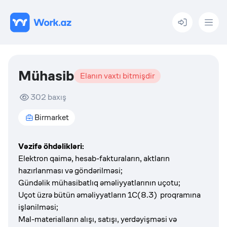
Menu
Mühasib
Elanın vaxtı bitmişdir
302
baxış
Birmarket
Vəzifə öhdəlikləri:
Elektron qaimə, hesab-fakturaların, aktların
hazırlanması və göndərilməsi;
Gündəlik mühasibatlıq əməliyyatlarının uçotu;
Uçot üzrə bütün əməliyyatların 1C(8.3) proqramına
işlənilməsi;
Mal-materialların alışı, satışı, yerdəyişməsi və