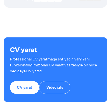
CV yarat
Professional CV yaratmağa ehtiyacın var? Yeni
funksionallığımız olan CV yarat vasitəsiylə bir neçə
dəqiqəyə CV yarat!
CV yarat
Video izlə