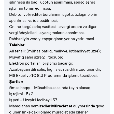
silinməsi ilə bağlı uçotun aparılması, sənədləşmə
işlərinin təmin edilməsi;
Debitor və kreditor borclarının uçotu, üzləşmələrin
aparılması və idarəedilməsi;
Online kargüzarlıq vasitəsi ilə vergi orqanı və digər
vergi ödəyiciləri ilə yazışmaların aparılması.
Rəhbərliyin verdiyi tapşırıqların yerinə yetirilməsi.
Tələblər:
Ali təhsil: (mühasibatlıq, maliyyə, iqtisadiyyat üzrə);
Müvafiq sahə üzrə 2 il təcrübə;
Elektron portallar ilə işləmə bacarığı;
Azərbaycan dili səlis, İngilis və rus dili arzuolunandır;
MS Excel və 1C 8.3 Proqramında işləmə təcrübəsi;
Şərtlər:
Əmək haqqı – Müsahibə əsasında təyin olacaq
İş rejimi - 5/2
Iş yeri – Üzeyir Hacibəyli 57
Maraqlanan namizədlər
Müraciət et
düyməsində qeyd
olunan linkə daxil olaraq müraciət edə bilərlər.