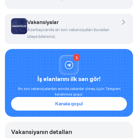
Vakansiyalar
Azərbaycanda ən son vakansiyaları buradan
izləyə bilərsiniz.
1
İş elanlarını ilk sən gör!
Ən son vakansiyalardan anında xəbərdar olmaq üçün Telegram
kanalımıza qoşul.
Kanala qoşul
Vakansiyanın detalları