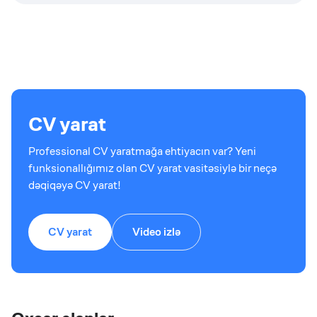
CV yarat
Professional CV yaratmağa ehtiyacın var? Yeni
funksionallığımız olan CV yarat vasitəsiylə bir neçə
dəqiqəyə CV yarat!
CV yarat
Video izlə