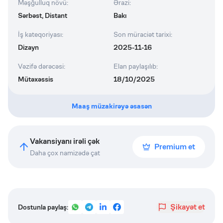
Məşğulluq növü
:
Ərazi
:
Sərbəst, Distant
Bakı
İş kateqoriyası
:
Son müraciət tarixi
:
Dizayn
2025-11-16
Vəzifə dərəcəsi
:
Elan paylaşılıb
:
Mütəxəssis
18/10/2025
Maaş müzakirəyə əsasən
Vakansiyanı irəli çək
Premium et
Daha çox namizədə çat
Şikayət et
Dostunla paylaş: