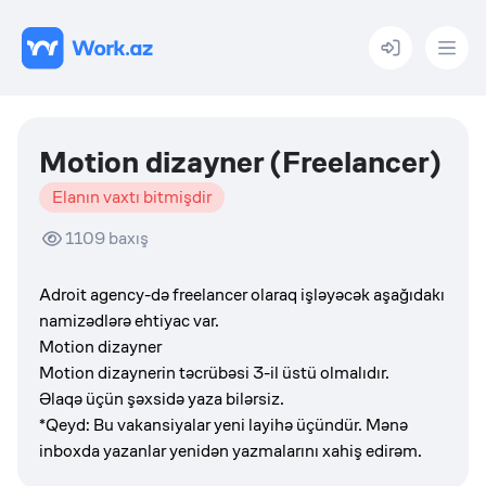
Menu
Motion dizayner (Freelancer)
Elanın vaxtı bitmişdir
1109
baxış
Adroit agency-də freelancer olaraq işləyəcək aşağıdakı
namizədlərə ehtiyac var.
Motion dizayner
Motion dizaynerin təcrübəsi 3-il üstü olmalıdır.
Əlaqə üçün şəxsidə yaza bilərsiz.
*Qeyd: Bu vakansiyalar yeni layihə üçündür. Mənə
inboxda yazanlar yenidən yazmalarını xahiş edirəm.