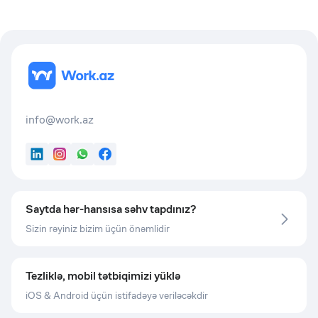
info@work.az
LinkedIn
Instagram
WhatsApp
Facebook
Saytda hər-hansısa səhv tapdınız?
Sizin rəyiniz bizim üçün önəmlidir
Tezliklə, mobil tətbiqimizi yüklə
iOS & Android üçün istifadəyə veriləcəkdir