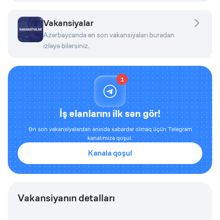
Vakansiyalar
Azərbaycanda ən son vakansiyaları buradan
izləyə bilərsiniz.
1
İş elanlarını ilk sən gör!
Ən son vakansiyalardan anında xəbərdar olmaq üçün Telegram
kanalımıza qoşul.
Kanala qoşul
Vakansiyanın detalları