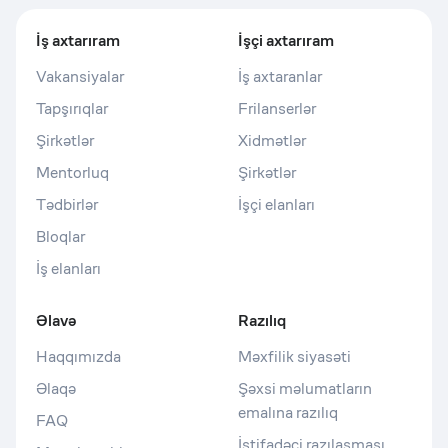
İş axtarıram
İşçi axtarıram
Vakansiyalar
İş axtaranlar
Tapşırıqlar
Frilanserlər
Şirkətlər
Xidmətlər
Mentorluq
Şirkətlər
Tədbirlər
İşçi elanları
Bloqlar
İş elanları
Əlavə
Razılıq
Haqqımızda
Məxfilik siyasəti
Əlaqə
Şəxsi məlumatların
emalına razılıq
FAQ
İstifadəçi razılaşması