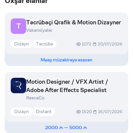
Oxşar elanlar
Təcrübəçi Qrafik & Motion Dizayner
T
Vakansiyalar
Dizayn
Təcrübə
1072
20/07/2026
Maaş müzakirəyə əsasən
Motion Designer / VFX Artist /
Adobe After Effects Specialist
ReevaCo
Dizayn
Distant
1520
16/07/2026
2000
—
5000