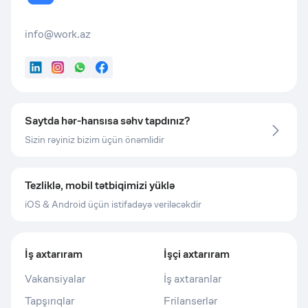
info@work.az
LinkedIn
Instagram
WhatsApp
Facebook
Saytda hər-hansısa səhv tapdınız?
Sizin rəyiniz bizim üçün önəmlidir
Tezliklə, mobil tətbiqimizi yüklə
iOS & Android üçün istifadəyə veriləcəkdir
İş axtarıram
İşçi axtarıram
Vakansiyalar
İş axtaranlar
Tapşırıqlar
Frilanserlər