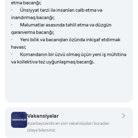
etmə bacarığı;
·
Ünsiyyət tərzi ilə insanları cəlb etmə və
inandırmaq bacarığı;
· Məlumatlar əsasında təhlil etmə və düzgün
qərarvermə bacarığı;
· Yeni bilik və bacarıqları özündə inkişaf etdirmək
həvəsi;
· Komandanın bir üzvü olmaq üçün yeni iş mühitinə
və kollektivə tez uyğunlaşmaq bacarığı.
Vakansiyalar
Azərbaycanda ən son vakansiyaları buradan
izləyə bilərsiniz.