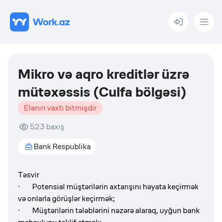
Menu
Mikro və aqro kreditlər üzrə
mütəxəssis (Culfa bölgəsi)
Elanın vaxtı bitmişdir
523
baxış
Bank Respublika
Təsvir
· Potensial müştərilərin axtarışını həyata keçirmək
və onlarla görüşlər keçirmək;
· Müştərilərin tələblərini nəzərə alaraq, uyğun bank