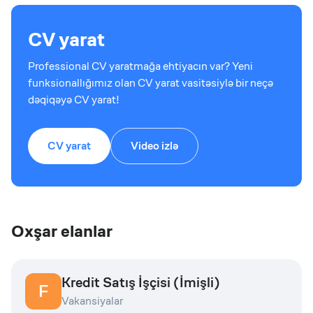
CV yarat
Professional CV yaratmağa ehtiyacın var? Yeni
funksionallığımız olan CV yarat vasitəsiylə bir neçə
dəqiqəyə CV yarat!
CV yarat
Video izlə
Oxşar elanlar
Kredit Satış İşçisi (İmişli)
F
Vakansiyalar