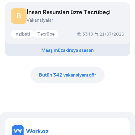
İnsan Resursları üzrə Təcrübəçi
B
Vakansiyalar
İnzibati
Təcrübə
3349
21/07/2026
Maaş müzakirəyə əsasən
Bütün
342
vakansiyanı gör