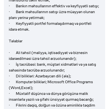
məhsulunu təklif etmək;
·
Bankın məhsullarının effektiv və keyfiyyətli satışı;
· Bank məhsullarının satışı üzrə müəyyən olunan
planı yerinə yetirmək;
·
Keyfiyyətli portfel formalaşdırmaq və portfeli
idarə etmək.
Tələblər
· Ali təhsil (maliyyə, iqtisadiyyat və biznesin
idarəedilməsi üzrə təhsil arzuolunandır);
· İş təcrübəsi:
bank, müştəri xidmətləri və ya satış
sahəsində təcrübə arzuolunandır;
· Dil bilikləri: Azərbaycan dili (əla);
· Komputer bilikləri; Microsoft Office Programs
(Word,Excel);
· Müxtəlif düşüncə və dünya görüşünə malik
insanlarla yazılı və şifahi ünsiyyət qurmaq bacarığı;
· Fikrini dəqiq, dolğun və özünə əminliklə təqdim