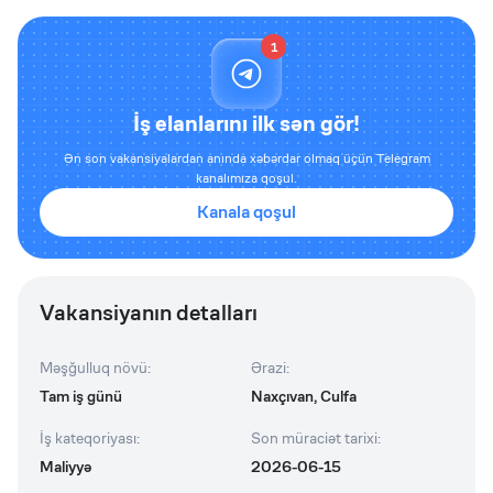
1
İş elanlarını ilk sən gör!
Ən son vakansiyalardan anında xəbərdar olmaq üçün Telegram
kanalımıza qoşul.
Kanala qoşul
Vakansiyanın detalları
Məşğulluq növü
:
Ərazi
:
Tam iş günü
Naxçıvan, Culfa
İş kateqoriyası
:
Son müraciət tarixi
:
Maliyyə
2026-06-15