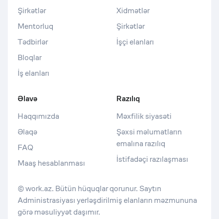
Şirkətlər
Xidmətlər
Mentorluq
Şirkətlər
Tədbirlər
İşçi elanları
Bloqlar
İş elanları
Əlavə
Razılıq
Haqqımızda
Məxfilik siyasəti
Əlaqə
Şəxsi məlumatların
emalına razılıq
FAQ
İstifadəçi razılaşması
Maaş hesablanması
© work.az. Bütün hüquqlar qorunur. Saytın
Administrasiyası yerləşdirilmiş elanların məzmununa
görə məsuliyyət daşımır.