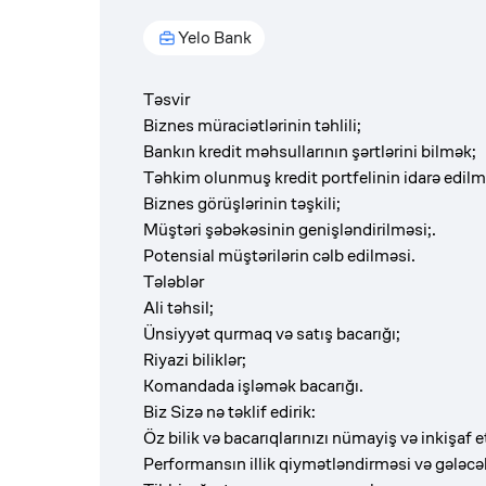
Yelo Bank
Təsvir
Biznes müraciətlərinin təhlili;
Bankın kredit məhsullarının şərtlərini bilmək;
Təhkim olunmuş kredit portfelinin idarə edilm
Biznes görüşlərinin təşkili;
Müştəri şəbəkəsinin genişləndirilməsi;.
Potensial müştərilərin cəlb edilməsi.
Tələblər
Ali təhsil;
Ünsiyyət qurmaq və satış bacarığı;
Riyazi biliklər;
Komandada işləmək bacarığı.
Biz Sizə nə təklif edirik:
Öz bilik və bacarıqlarınızı nümayiş və inkişaf e
Performansın illik qiymətləndirməsi və gələcə