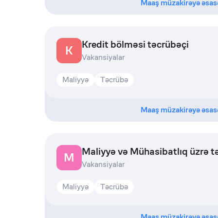
Maaş müzakirəyə əsas
Kredit bölməsi təcrübəçi
K
Vakansiyalar
Maliyyə
Təcrübə
Maaş müzakirəyə əsas
Maliyyə və Mühasibatlıq üzrə t
M
Vakansiyalar
Maliyyə
Təcrübə
Maaş müzakirəyə əsas