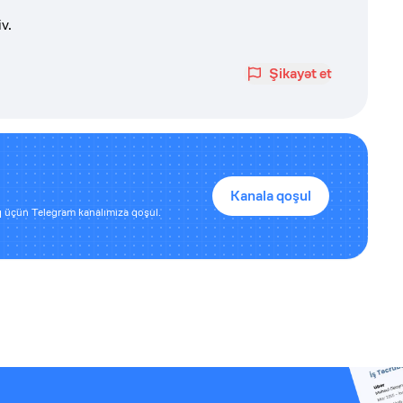
v.
Şikayət et
Kanala qoşul
 üçün Telegram kanalımıza qoşul.