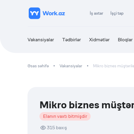
İş axtar
İşçi tap
Vakansiyalar
Tədbirlər
Xidmətlər
Bloqlar
Əsas səhifə
Vakansiyalar
Mikro biznes müştərilə
Mikro biznes müştəri
Elanın vaxtı bitmişdir
315
baxış