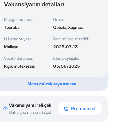
Vakansiyanın detalları
Məşğulluq növü
:
Ərazi
:
Təcrübə
Qəbələ, Xaçmaz
İş kateqoriyası
:
Son müraciət tarixi
:
Maliyyə
2025-07-13
Vəzifə dərəcəsi
:
Elan paylaşılıb
:
Kiçik mütəxəssis
03/06/2025
Maaş müzakirəyə əsasən
Vakansiyanı irəli çək
Premium et
Daha çox namizədə çat