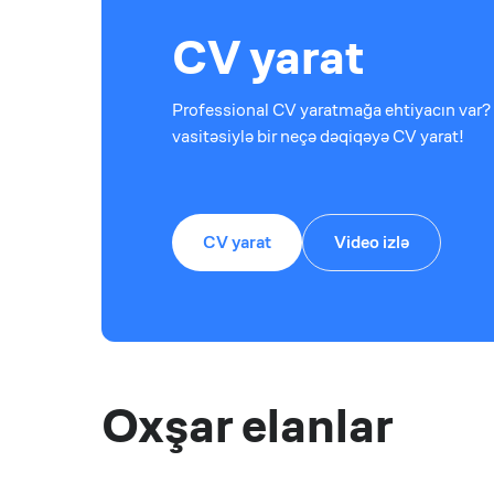
CV yarat
Professional CV yaratmağa ehtiyacın var? 
vasitəsiylə bir neçə dəqiqəyə CV yarat!
CV yarat
Video izlə
Oxşar elanlar