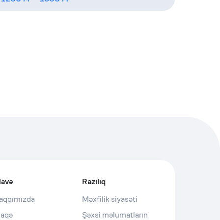
lavə
Razılıq
aqqımızda
Məxfilik siyasəti
laqə
Şəxsi məlumatların