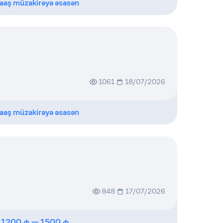
aaş müzakirəyə əsasən
1061
18/07/2026
aaş müzakirəyə əsasən
848
17/07/2026
1200
—
1500