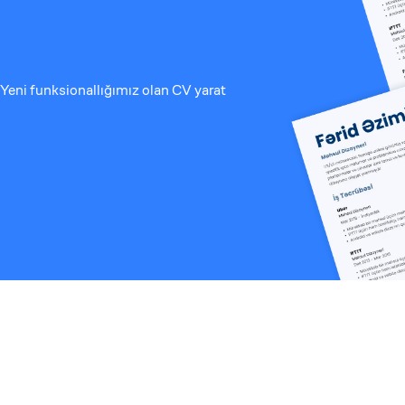
Yeni funksionallığımız olan CV yarat