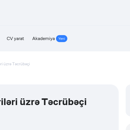
CV yarat
Akademiya
Yeni
ri üzrə Təcrübəçi
ləri üzrə Təcrübəçi