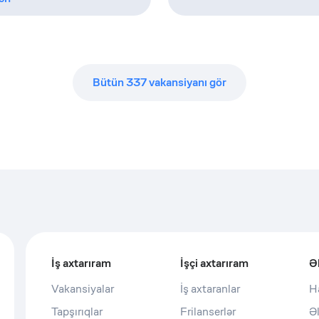
Bütün
337
vakansiyanı gör
İş axtarıram
İşçi axtarıram
Ə
Vakansiyalar
İş axtaranlar
H
Tapşırıqlar
Frilanserlər
Ə