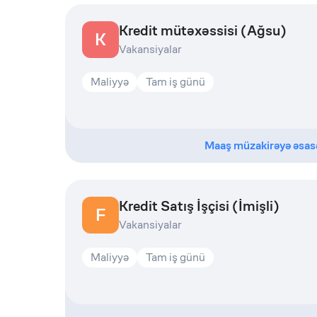
Kredit mütəxəssisi (Ağsu)
K
Vakansiyalar
Maliyyə
Tam iş günü
Maaş müzakirəyə əsas
Kredit Satış İşçisi (İmişli)
F
Vakansiyalar
Maliyyə
Tam iş günü