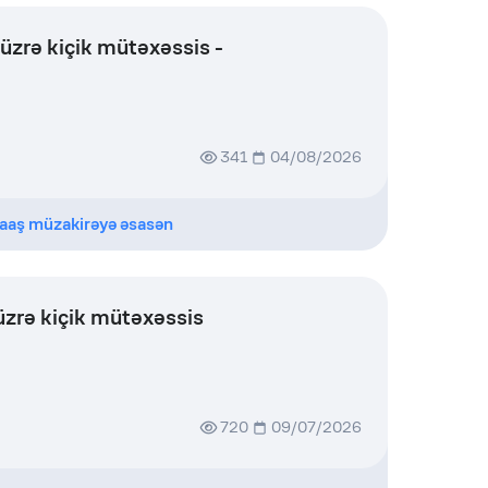
 üzrə kiçik mütəxəssis -
341
04/08/2026
aaş müzakirəyə əsasən
üzrə kiçik mütəxəssis
720
09/07/2026