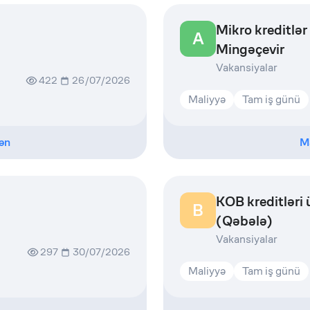
Mikro kreditlər
A
Mingəçevir
Vakansiyalar
422
26/07/2026
Maliyyə
Tam iş günü
ən
M
KOB kreditləri 
B
(Qəbələ)
Vakansiyalar
297
30/07/2026
Maliyyə
Tam iş günü