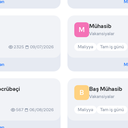
ən
M
Mühasib
M
Vakansiyalar
Maliyyə
Tam iş günü
2325
09/07/2026
ən
M
əcrübəçi
Baş Mühasib
B
Vakansiyalar
Maliyyə
Tam iş günü
567
06/08/2026
ən