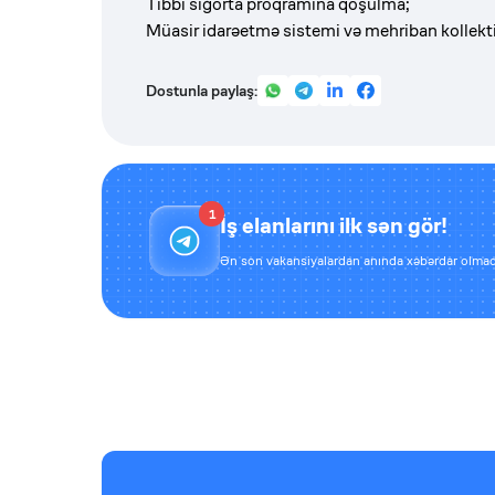
Tibbi sığorta proqramına qoşulma;
Müasir idarəetmə sistemi və mehriban kollekti
Dostunla paylaş:
1
İş elanlarını ilk sən gör!
Ən son vakansiyalardan anında xəbərdar olmaq