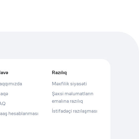
lavə
Razılıq
aqqımızda
Məxfilik siyasəti
laqə
Şəxsi məlumatların
emalına razılıq
AQ
İstifadəçi razılaşması
aaş hesablanması