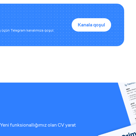
Kanala qoşul
 üçün Telegram kanalımıza qoşul.
Yeni funksionallığımız olan CV yarat