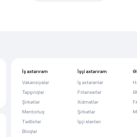
İş axtarıram
İşçi axtarıram
Ə
Vakansiyalar
İş axtaranlar
H
Tapşırıqlar
Frilanserlər
Ə
Şirkətlər
Xidmətlər
F
Mentorluq
Şirkətlər
M
Tədbirlər
İşçi elanları
Bloqlar