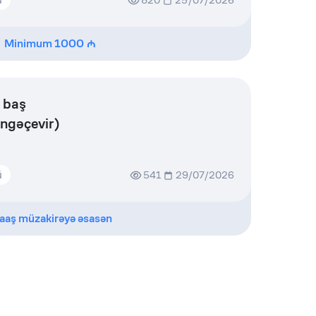
820
25/07/2026
Minimum
1000
 baş
ngəçevir)
ü
541
29/07/2026
aaş müzakirəyə əsasən