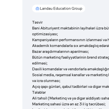
Landau Education Group
Təsvir
Bani Abituriyent məktəbinin layihələri üzrə bü
optimizasiyası;
Kampaniyaların performansının izlənməsi və h
Akademik komandalarla sıx əməkdaşlıq edərə
Bazar araşdırmalarının aparılması;
Bütün marketinq fəaliyyətlərinin brend stra
edilməsi;
Daxili komandalar və vendorlarla əməkdaşlığın
Sosial media, rəqəmsal kanallar və marketinq 
və icra olunması;
Açıq qapı günləri, qəbul tədbirləri və digər məkt
Tələblər
Ali təhsil (Marketinq və ya digər aiddiyatı sahə
Marketinq sahəsi üzrə ən az 3 il iş təcrübəsi;