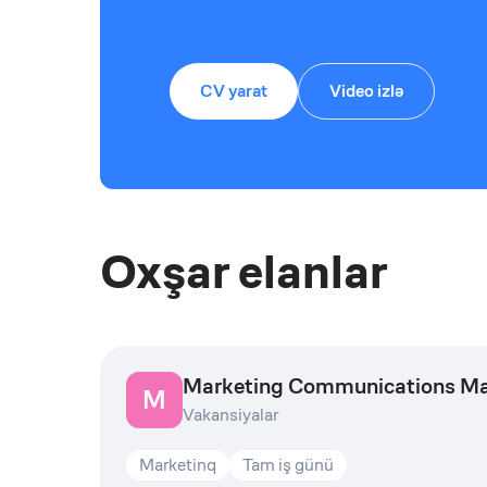
CV yarat
Video izlə
Oxşar elanlar
Marketing Communications M
M
Vakansiyalar
Marketinq
Tam iş günü