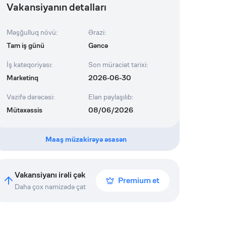
Vakansiyanın detalları
Məşğulluq növü
:
Ərazi
:
Tam iş günü
Gəncə
İş kateqoriyası
:
Son müraciət tarixi
:
Marketinq
2026-06-30
Vəzifə dərəcəsi
:
Elan paylaşılıb
:
Mütəxəssis
08/06/2026
Maaş müzakirəyə əsasən
Vakansiyanı irəli çək
Premium et
Daha çox namizədə çat