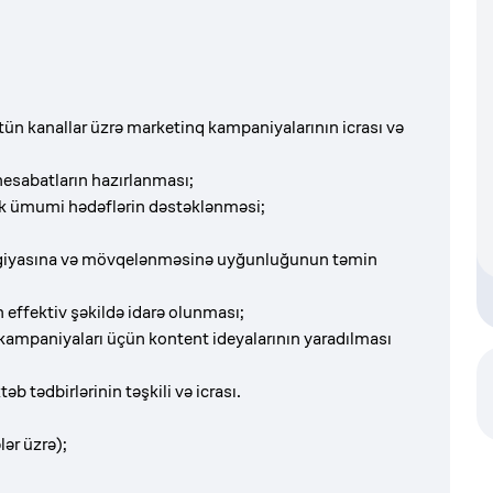
tün kanallar üzrə marketinq kampaniyalarının icrası və
esabatların hazırlanması;
k ümumi hədəflərin dəstəklənməsi;
tegiyasına və mövqelənməsinə uyğunluğunun təmin
 effektiv şəkildə idarə olunması;
kampaniyaları üçün kontent ideyalarının yaradılması
əb tədbirlərinin təşkili və icrası.
lər üzrə);