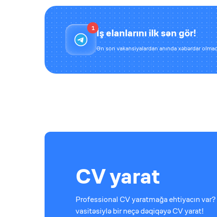
1
İş elanlarını ilk sən gör!
Ən son vakansiyalardan anında xəbərdar olmaq
CV yarat
Professional CV yaratmağa ehtiyacın var? 
vasitəsiylə bir neçə dəqiqəyə CV yarat!