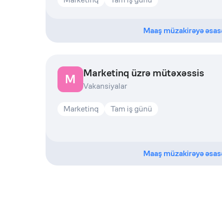
Maaş müzakirəyə əsas
Marketinq üzrə mütəxəssis
M
Vakansiyalar
Marketinq
Tam iş günü
Maaş müzakirəyə əsas