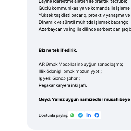
Layihə idarəetmə alətləri ilə praktiki təcrübə;
Güclü kommunikasiya və komanda ilə işləmə b
Yüksək təşkilati bacarıq, proaktiv yanaşma və y
Dinamik və sürətli mühitdə işləmək bacarığı;
Azərbaycan və İngilis dilində sərbəst danışıq 
Biz nə təklif edirik:
AR Əmək Məcəlləsinə uyğun sənədləşmə;
İllik ödənişli əmək məzuniyyəti;
İş yeri: Gəncə şəhəri;
Peşakar karyera inkişafı.
Qeyd: Yalnız uyğun namizədlər müsahibəyə 
Dostunla paylaş: