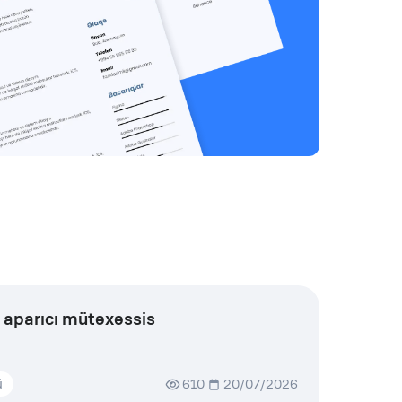
 aparıcı mütəxəssis
ü
610
20/07/2026