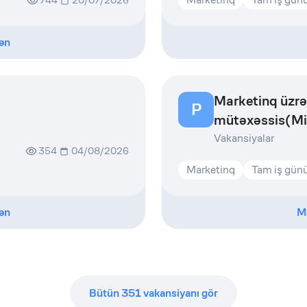
744
20/07/2026
ən
Marketinq üzrə
P
mütəxəssis(Mi
Vakansiyalar
354
04/08/2026
Marketinq
Tam iş gün
ən
M
Bütün
351
vakansiyanı gör