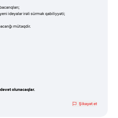
acarıqları;
eni ideyalar irəli sürmək qabiliyyəti;
bacarığı mütəqdir.
dəvət olunacaqlar.
Şikayət et