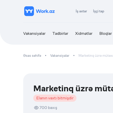
İş axtar
İşçi tap
Vakansiyalar
Tədbirlər
Xidmətlər
Bloqlar
Əsas səhifə
Vakansiyalar
Marketinq üzrə mütəx
Marketinq üzrə müt
Elanın vaxtı bitmişdir
700
baxış