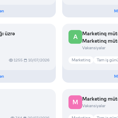
ən
M
ğı üzrə
Marketinq mütə
A
Marketinq müt
marketinq)
Vakansiyalar
Marketinq
Tam iş gün
1255
10/07/2026
ən
M
Marketing müt
M
Vakansiyalar
Marketinq
Tam iş gün