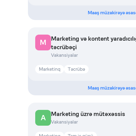
Maaş müzakirəyə əsas
Marketing və kontent yaradıcılı
M
təcrübəçi
Vakansiyalar
Marketinq
Təcrübə
Maaş müzakirəyə əsas
Marketing üzrə mütəxəssis
A
Vakansiyalar
Marketinq
Tam iş günü