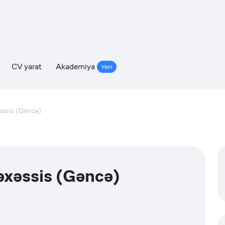
CV yarat
Akademiya
Yeni
əssis (Gəncə)
əxəssis (Gəncə)