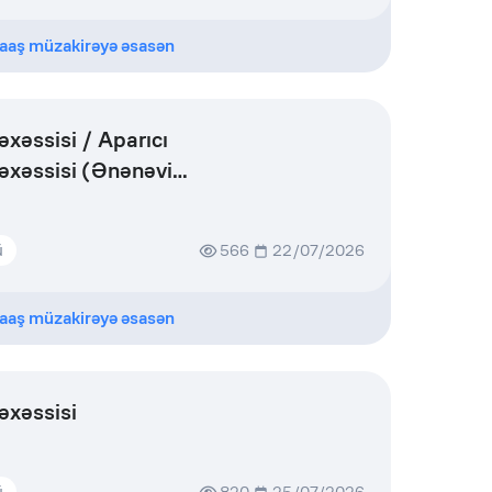
aaş müzakirəyə əsasən
xəssisi / Aparıcı
əxəssisi (Ənənəvi
ü
566
22/07/2026
aaş müzakirəyə əsasən
əxəssisi
ü