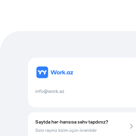
info@work.az
Saytda hər-hansısa səhv tapdınız?
Sizin rəyiniz bizim üçün önəmlidir