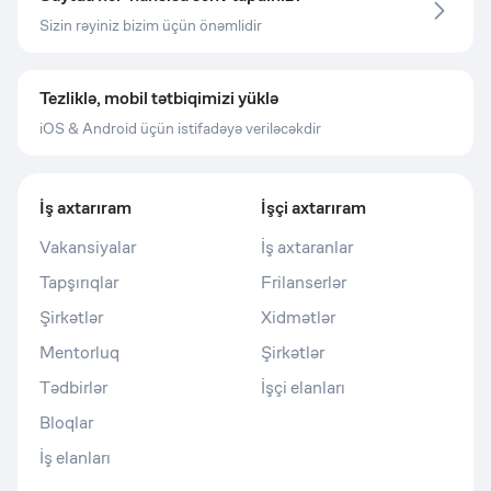
Sizin rəyiniz bizim üçün önəmlidir
Tezliklə, mobil tətbiqimizi yüklə
iOS & Android üçün istifadəyə veriləcəkdir
İş axtarıram
İşçi axtarıram
Vakansiyalar
İş axtaranlar
Tapşırıqlar
Frilanserlər
Şirkətlər
Xidmətlər
Mentorluq
Şirkətlər
Tədbirlər
İşçi elanları
Bloqlar
İş elanları