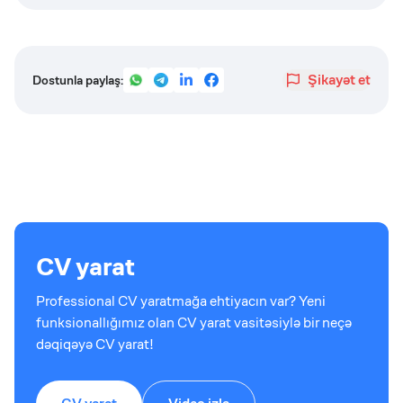
Şikayət et
Dostunla paylaş:
CV yarat
Professional CV yaratmağa ehtiyacın var? Yeni
funksionallığımız olan CV yarat vasitəsiylə bir neçə
dəqiqəyə CV yarat!