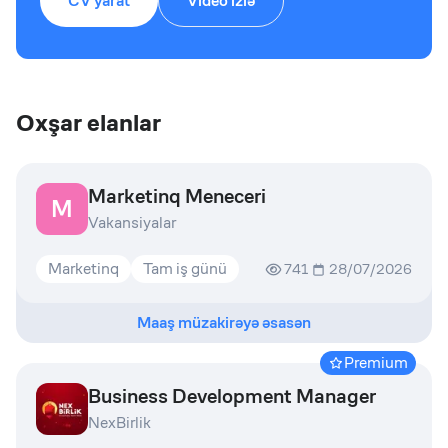
CV yarat
Video izlə
Oxşar elanlar
Marketinq Meneceri
M
Vakansiyalar
Marketinq
Tam iş günü
741
28/07/2026
Maaş müzakirəyə əsasən
Premium
Business Development Manager
NexBirlik