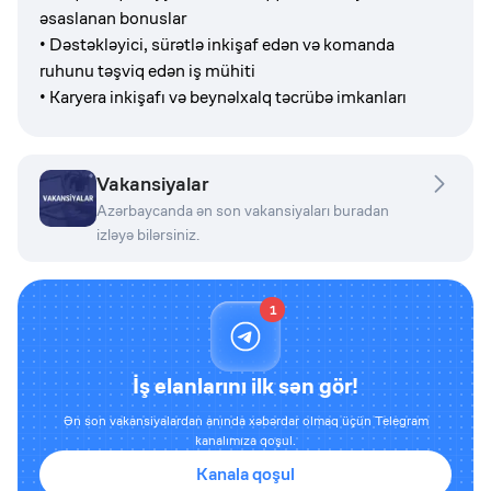
əsaslanan bonuslar
• Dəstəkləyici, sürətlə inkişaf edən və komanda
ruhunu təşviq edən iş mühiti
• Karyera inkişafı və beynəlxalq təcrübə imkanları
Vakansiyalar
Azərbaycanda ən son vakansiyaları buradan
izləyə bilərsiniz.
1
İş elanlarını ilk sən gör!
Ən son vakansiyalardan anında xəbərdar olmaq üçün Telegram
kanalımıza qoşul.
Kanala qoşul