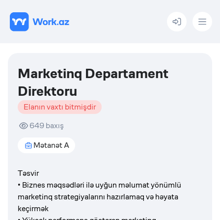
Menu
Marketinq Departament
Direktoru
Elanın vaxtı bitmişdir
649
baxış
Mətanət A
Təsvir
• Biznes məqsədləri ilə uyğun məlumat yönümlü
marketinq strategiyalarını hazırlamaq və həyata
keçirmək