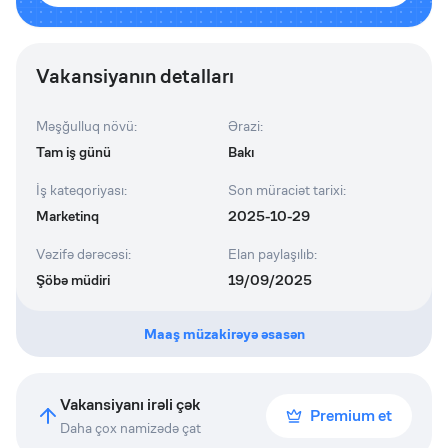
Vakansiyanın detalları
Məşğulluq növü
:
Ərazi
:
Tam iş günü
Bakı
İş kateqoriyası
:
Son müraciət tarixi
:
Marketinq
2025-10-29
Vəzifə dərəcəsi
:
Elan paylaşılıb
:
Şöbə müdiri
19/09/2025
Maaş müzakirəyə əsasən
Vakansiyanı irəli çək
Premium et
Daha çox namizədə çat