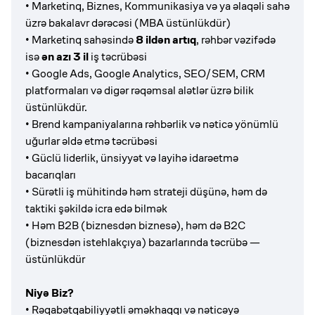
• Marketinq, Biznes, Kommunikasiya və ya əlaqəli sahə
üzrə bakalavr dərəcəsi (MBA üstünlükdür)
• Marketinq sahəsində
8 ildən artıq
, rəhbər vəzifədə
isə
ən azı 3 il
iş təcrübəsi
• Google Ads, Google Analytics, SEO/SEM, CRM
platformaları və digər rəqəmsal alətlər üzrə bilik
üstünlükdür.
• Brend kampaniyalarına rəhbərlik və nəticə yönümlü
uğurlar əldə etmə təcrübəsi
• Güclü liderlik, ünsiyyət və layihə idarəetmə
bacarıqları
• Sürətli iş mühitində həm strateji düşünə, həm də
taktiki şəkildə icra edə bilmək
• Həm B2B (biznesdən biznesə), həm də B2C
(biznesdən istehlakçıya) bazarlarında təcrübə —
üstünlükdür
Niyə Biz?
• Rəqabətqabiliyyətli əməkhaqqı və nəticəyə