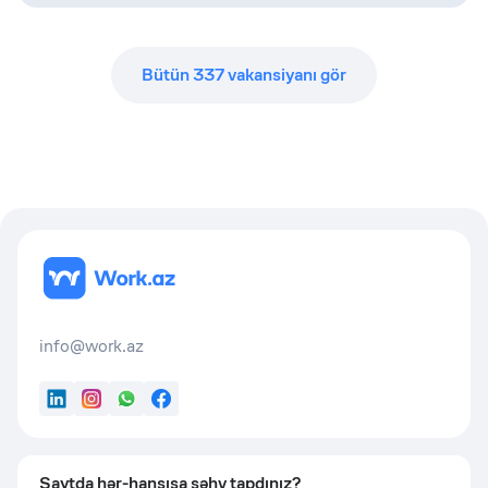
Bütün
337
vakansiyanı gör
info@work.az
LinkedIn
Instagram
WhatsApp
Facebook
Saytda hər-hansısa səhv tapdınız?