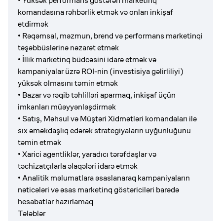
• Yüksək performans göstərən marketinq
komandasına rəhbərlik etmək və onları inkişaf
etdirmək
• Rəqəmsal, məzmun, brend və performans marketinqi
təşəbbüslərinə nəzarət etmək
• İllik marketinq büdcəsini idarə etmək və
kampaniyalar üzrə ROI-nin (investisiya gəlirliliyi)
yüksək olmasını təmin etmək
• Bazar və rəqib təhlilləri aparmaq, inkişaf üçün
imkanları müəyyənləşdirmək
• Satış, Məhsul və Müştəri Xidmətləri komandaları ilə
sıx əməkdaşlıq edərək strategiyaların uyğunluğunu
təmin etmək
• Xarici agentliklər, yaradıcı tərəfdaşlar və
təchizatçılarla əlaqələri idarə etmək
• Analitik məlumatlara əsaslanaraq kampaniyaların
nəticələri və əsas marketinq göstəriciləri barədə
hesabatlar hazırlamaq
Tələblər