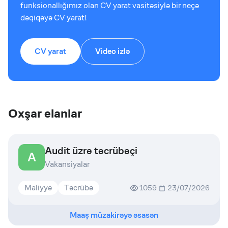
funksionallığımız olan CV yarat vasitəsiylə bir neçə
dəqiqəyə CV yarat!
CV yarat
Video izlə
Oxşar elanlar
Audit üzrə təcrübəçi
A
Vakansiyalar
Maliyyə
Təcrübə
1059
23/07/2026
Maaş müzakirəyə əsasən