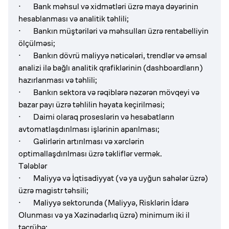
· Bank məhsul və xidmətləri üzrə maya dəyərinin
hesablanması və analitik təhlili;
· Bankın müştəriləri və məhsulları üzrə rentabelliyin
ölçülməsi;
· Bankın dövrü maliyyə nəticələri, trendlər və əmsal
analizi ilə bağlı analitik qrafiklərinin (dashboardların)
hazırlanması və təhlili;
· Bankın sektora və rəqiblərə nəzərən mövqeyi və
bazar payı üzrə təhlilin həyata keçirilməsi;
· Daimi olaraq proseslərin və hesabatların
avtomatlaşdırılması işlərinin aparılması;
· Gəlirlərin artırılması və xərclərin
optimallaşdırılması üzrə təkliflər vermək.
Tələblər
· Maliyyə və İqtisadiyyat (və ya uyğun sahələr üzrə)
üzrə magistr təhsili;
· Maliyyə sektorunda (Maliyyə, Risklərin İdarə
Olunması və ya Xəzinədarlıq üzrə) minimum iki il
təcrübə;