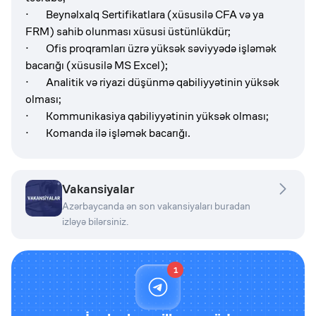
· Beynəlxalq Sertifikatlara (xüsusilə CFA və ya
FRM) sahib olunması xüsusi üstünlükdür;
· Ofis proqramları üzrə yüksək səviyyədə işləmək
bacarığı (xüsusilə MS Excel);
· Analitik və riyazi düşünmə qabiliyyətinin yüksək
olması;
· Kommunikasiya qabiliyyətinin yüksək olması;
· Komanda ilə işləmək bacarığı.
Vakansiyalar
Azərbaycanda ən son vakansiyaları buradan
izləyə bilərsiniz.
1