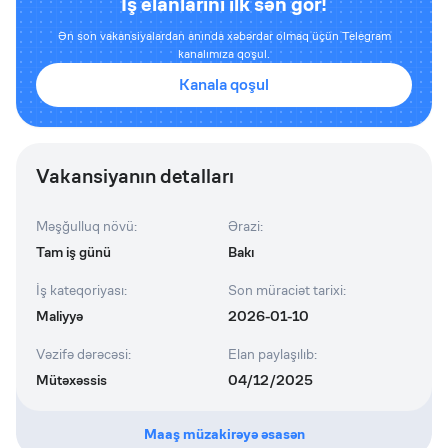
İş elanlarını ilk sən gör!
Ən son vakansiyalardan anında xəbərdar olmaq üçün Telegram
kanalımıza qoşul.
Kanala qoşul
Vakansiyanın detalları
Məşğulluq növü
:
Ərazi
:
Tam iş günü
Bakı
İş kateqoriyası
:
Son müraciət tarixi
:
Maliyyə
2026-01-10
Vəzifə dərəcəsi
:
Elan paylaşılıb
:
Mütəxəssis
04/12/2025
Maaş müzakirəyə əsasən