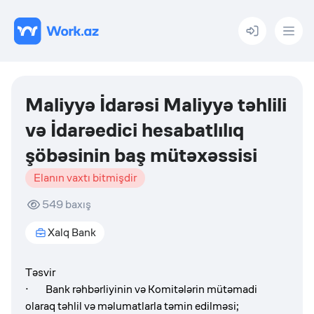
Menu
Maliyyə İdarəsi Maliyyə təhlili
və İdarəedici hesabatlılıq
şöbəsinin baş mütəxəssisi
Elanın vaxtı bitmişdir
549
baxış
Xalq Bank
Təsvir
· Bank rəhbərliyinin və Komitələrin mütəmadi
olaraq təhlil və məlumatlarla təmin edilməsi;