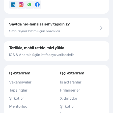
LinkedIn
Instagram
WhatsApp
Facebook
Saytda hər-hansısa səhv tapdınız?
Sizin rəyiniz bizim üçün önəmlidir
Tezliklə, mobil tətbiqimizi yüklə
iOS & Android üçün istifadəyə veriləcəkdir
İş axtarıram
İşçi axtarıram
Vakansiyalar
İş axtaranlar
Tapşırıqlar
Frilanserlər
Şirkətlər
Xidmətlər
Mentorluq
Şirkətlər