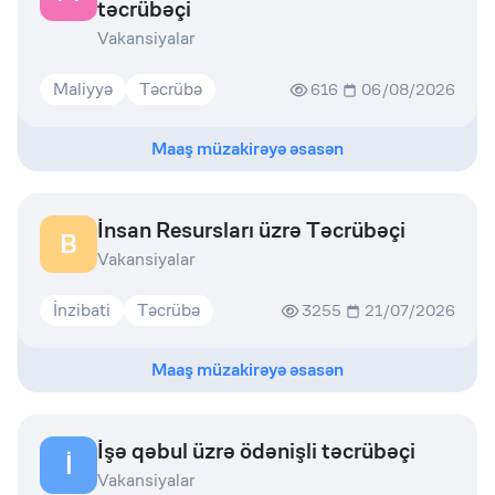
təcrübəçi
Vakansiyalar
Maliyyə
Təcrübə
616
06/08/2026
Maaş müzakirəyə əsasən
İnsan Resursları üzrə Təcrübəçi
B
Vakansiyalar
İnzibati
Təcrübə
3255
21/07/2026
Maaş müzakirəyə əsasən
İşə qəbul üzrə ödənişli təcrübəçi
İ
Vakansiyalar