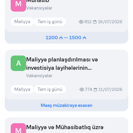
Mühasib
M
Vakansiyalar
Maliyyə
Tam iş günü
812
16/07/2026
1200
—
1500
Maliyyə planlaşdırılması və
A
investisiya layihələrinin
qiymətləndirilməsi sektoru
Vakansiyalar
Maliyyə
Tam iş günü
774
11/07/2026
Maaş müzakirəyə əsasən
Maliyyə və Mühasibatlıq üzrə
M