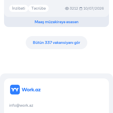
İnzibati
Təcrübə
3212
10/07/2026
Maaş müzakirəyə əsasən
Bütün
337
vakansiyanı gör
info@work.az