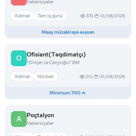
Vakansiyalar
Xidmət
Tam iş günü
331
01/08/2026
Maaş müzakirəyə əsasən
Ofisiant(Təqdimatçı)
O
"Dinçer və Carçıoğlu" BM
Xidmət
Növbəli
251
05/08/2026
Minimum
700
Poçtalyon
A
Vakansiyalar