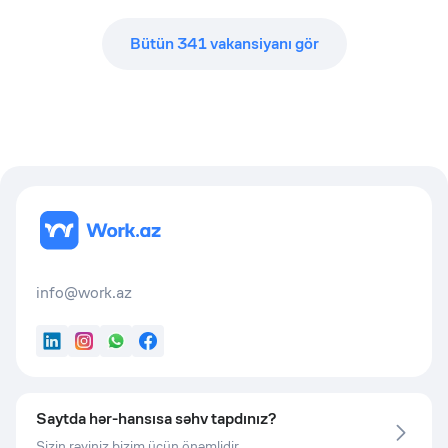
Bütün
341
vakansiyanı gör
info@work.az
LinkedIn
Instagram
WhatsApp
Facebook
Saytda hər-hansısa səhv tapdınız?
Sizin rəyiniz bizim üçün önəmlidir