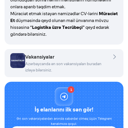
onlara aparıb təqdim etmək.
Müraciət etmək istəyən namizədlər CV-lərini
Müraciət
Et
düyməsində qeyd olunan mail ünvanına mövzu
hissəsinə “
Logistika üzrə Təcrübəçi
” qeyd edərək
göndərə bilərsiniz.
Vakansiyalar
Azərbaycanda ən son vakansiyaları buradan
izləyə bilərsiniz.
1
İş elanlarını ilk sən gör!
Ən son vakansiyalardan anında xəbərdar olmaq üçün Telegram
kanalımıza qoşul.