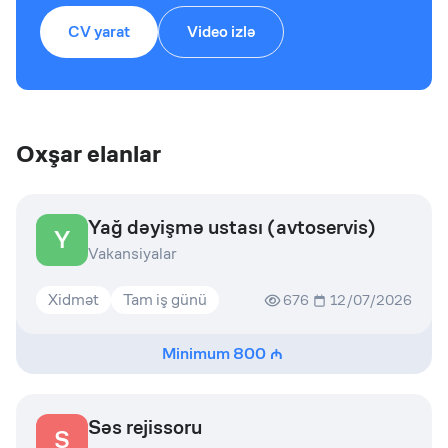
CV yarat
Video izlə
Oxşar elanlar
Yağ dəyişmə ustası (avtoservis)
Y
Vakansiyalar
Xidmət
Tam iş günü
676
12/07/2026
Minimum
800
Səs rejissoru
S