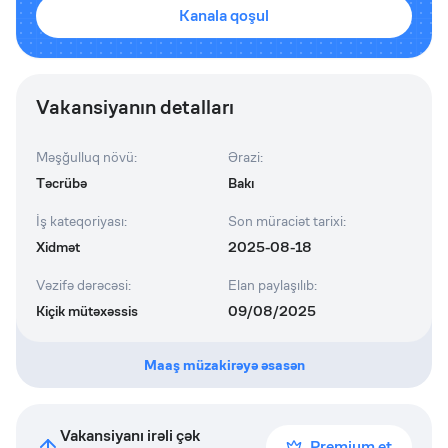
Kanala qoşul
Vakansiyanın detalları
Məşğulluq növü
:
Ərazi
:
Təcrübə
Bakı
İş kateqoriyası
:
Son müraciət tarixi
:
Xidmət
2025-08-18
Vəzifə dərəcəsi
:
Elan paylaşılıb
:
Kiçik mütəxəssis
09/08/2025
Maaş müzakirəyə əsasən
Vakansiyanı irəli çək
Premium et