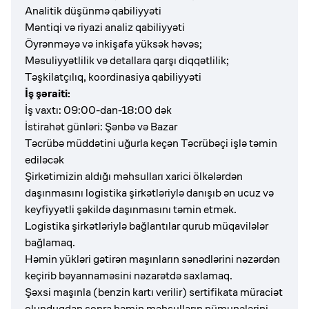
Analitik düşünmə qabiliyyəti
Məntiqi və riyazi analiz qabiliyyəti
Öyrənməyə və inkişafa yüksək həvəs;
Məsuliyyətlilik və detallara qarşı diqqətlilik;
Təşkilatçılıq, koordinasiya qabiliyyəti
İş şəraiti:
İş vaxtı: 09:00-dan-18:00 dək
İstirahət günləri: Şənbə və Bazar
Təcrübə müddətini uğurla keçən Təcrübəçi işlə təmin
ediləcək
Şirkətimizin aldığı məhsulları xarici ölkələrdən
daşınmasını logistika şirkətləriylə danışıb ən ucuz və
keyfiyyətli şəkildə daşınmasını təmin etmək.
Logistika şirkətləriylə bağlantılar qurub müqavilələr
bağlamaq.
Həmin yükləri gətirən maşınların sənədlərini nəzərdən
keçirib bəyannaməsini nəzarətdə saxlamaq.
Şəxsi maşınla (benzin kartı verilir) sertifikata müraciət
olunduqdan sonra həmin məhsulların nümunələrini