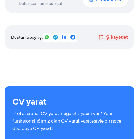
Daha çox namizədə çat
Şikayət et
Dostunla paylaş:
CV yarat
Professional CV yaratmağa ehtiyacın var? Yeni
funksionallığımız olan CV yarat vasitəsiylə bir neçə
dəqiqəyə CV yarat!