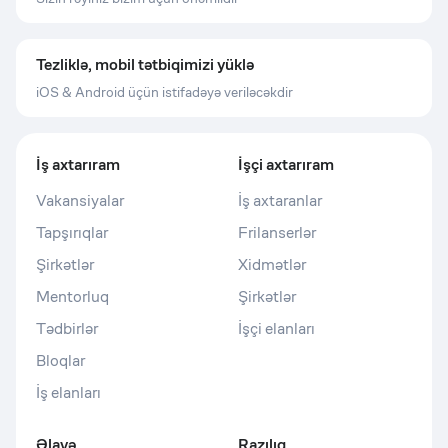
Tezliklə, mobil tətbiqimizi yüklə
iOS & Android üçün istifadəyə veriləcəkdir
İş axtarıram
İşçi axtarıram
Vakansiyalar
İş axtaranlar
Tapşırıqlar
Frilanserlər
Şirkətlər
Xidmətlər
Mentorluq
Şirkətlər
Tədbirlər
İşçi elanları
Bloqlar
İş elanları
Əlavə
Razılıq