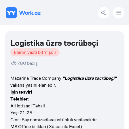
Menu
Logistika üzrə təcrübəçi
Elanın vaxtı bitmişdir
780
baxış
Mazarina Trade Company
"Logistika üzrə təcrübəçi"
vakansiyasını elan edir.
İşin təsviri
Tələblər:
Ali Iqtisadi Təhsil
Yaş: 21-25
Cins: Bəy namizədlərə üstünlük veriləcəkdir
MS Office bilikləri (Xüsusi ilə Excel)