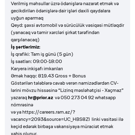
Verilmiş məhsullar üzrə ödənişlərə nəzarət etmək və
gecikdirilən ödənişlərə dair işləri daxili qaydalara
uyğun aparmaq
Qeyd: şəxsi avtomobil və sürücülük vəsiqəsi mütləqdir
(yanacaq və təmir xərcləri şirkət tərəfindən
qarşılanacaq)
İş şərtlərimiz:
İş qrafiki: Tam iş günü (5 gün)
İş saatları: 09:00-18:00
Karyera inkişafı imkanları
Əmək haqqı: 819.43 Gross + Bonus
Göstərilən tələblərə cavab verən namizədlərdən CV-
lərini mövzu hissəsinə “Lizinq məsləhətçisi - Xaçmaz”
yazaraq
hr@prior.az
və 050 273 04 92 whatsapp
nömrəsinə
və ya
https://careers.ram.az/?
vacancy=2093&source=UC_HBS8ZI
linki vasitəsi ilə
keçid edərək birbaşa vakansiyaya müraciət etmək
xahiş olunur.