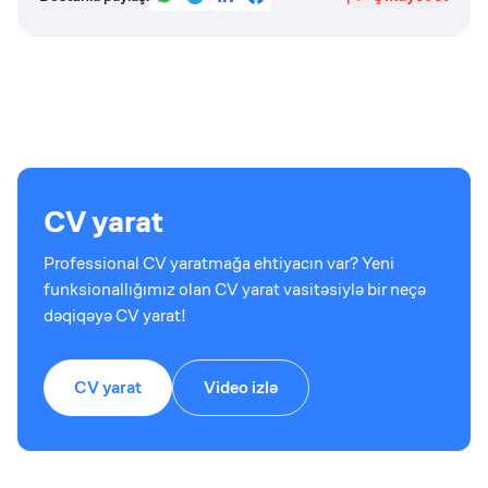
CV yarat
Professional CV yaratmağa ehtiyacın var? Yeni
funksionallığımız olan CV yarat vasitəsiylə bir neçə
dəqiqəyə CV yarat!
CV yarat
Video izlə