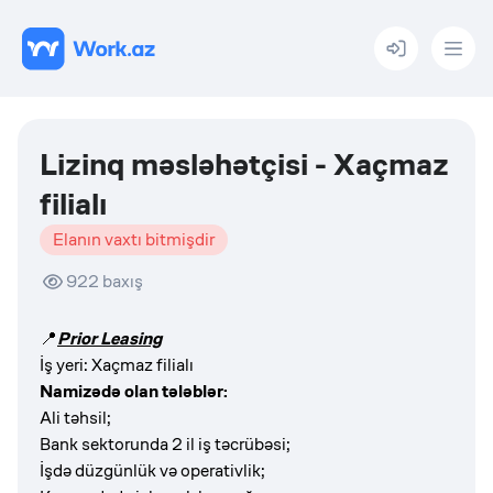
Menu
Lizinq məsləhətçisi - Xaçmaz
filialı
Elanın vaxtı bitmişdir
922
baxış
📍
Prior Leasing
İş yeri: Xaçmaz filialı
Namizədə olan tələblər:
Ali təhsil;
Bank sektorunda 2 il iş təcrübəsi;
İşdə düzgünlük və operativlik;