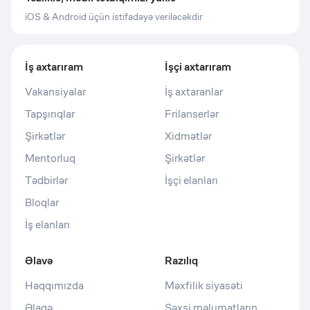
iOS & Android üçün istifadəyə veriləcəkdir
İş axtarıram
İşçi axtarıram
Vakansiyalar
İş axtaranlar
Tapşırıqlar
Frilanserlər
Şirkətlər
Xidmətlər
Mentorluq
Şirkətlər
Tədbirlər
İşçi elanları
Bloqlar
İş elanları
Əlavə
Razılıq
Haqqımızda
Məxfilik siyasəti
Əlaqə
Şəxsi məlumatların