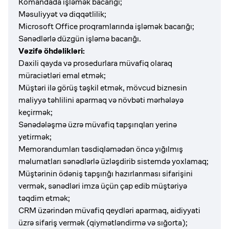
Komandada işləmək bacarığı;
Məsuliyyət və diqqətlilik;
Microsoft Office proqramlarında işləmək bacarığı;
Sənədlərlə düzgün işləmə bacarığı.
Vəzifə öhdəlikləri:
Daxili qayda və prosedurlara müvafiq olaraq
müraciətləri emal etmək;
Müştəri ilə görüş təşkil etmək, mövcud biznesin
maliyyə təhlilini aparmaq və növbəti mərhələyə
keçirmək;
Sənədələşmə üzrə müvafiq tapşırıqları yerinə
yetirmək;
Memorandumları təsdiqləmədən öncə yığılmış
məlumatları sənədlərlə üzləşdirib sistemdə yoxlamaq;
Müştərinin ödəniş tapşırığı hazırlanması sifarişini
vermək, sənədləri imza üçün çap edib müştəriyə
təqdim etmək;
CRM üzərindən müvafiq qeydləri aparmaq, aidiyyati
üzrə sifariş vermək (qiymətləndirmə və sığorta);