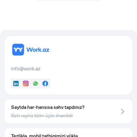
info@work.az
LinkedIn
Instagram
WhatsApp
Facebook
Saytda hər-hansısa səhv tapdınız?
Sizin rəyiniz bizim üçün önəmlidir
Tezliklə, mobil tətbiqimizi yüklə