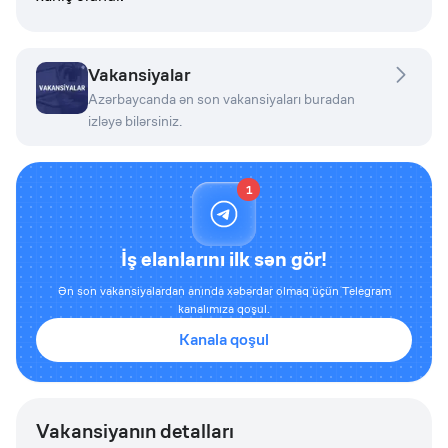
Vakansiyalar
Azərbaycanda ən son vakansiyaları buradan
izləyə bilərsiniz.
1
İş elanlarını ilk sən gör!
Ən son vakansiyalardan anında xəbərdar olmaq üçün Telegram
kanalımıza qoşul.
Kanala qoşul
Vakansiyanın detalları