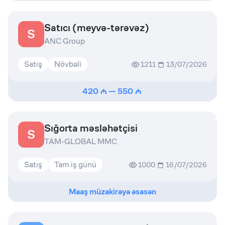
Satıcı (meyvə-tərəvəz)
S
ANC Group
Satış
Növbəli
1211
13/07/2026
420
—
550
Sığorta məsləhətçisi
S
TAM-GLOBAL MMC
Satış
Tam iş günü
1000
16/07/2026
Maaş müzakirəyə əsasən