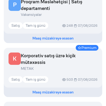
Proqram Məsləhətçisi | Satış
P
departamenti
Vakansiyalar
Satış
Tam iş günü
248
07/08/2026
Maaş müzakirəyə əsasən
Premium
Korporativ satış üzrə kiçik
K
mütəxəssis
METAK
Satış
Tam iş günü
503
07/08/2026
Maaş müzakirəyə əsasən