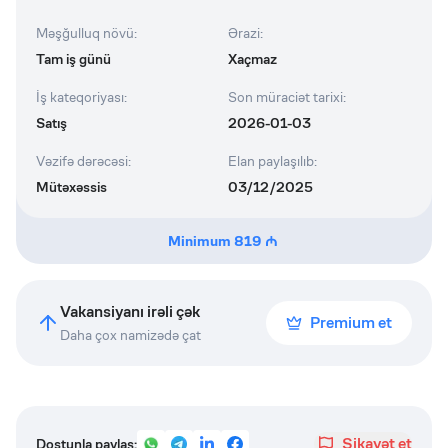
Məşğulluq növü
:
Ərazi
:
Tam iş günü
Xaçmaz
İş kateqoriyası
:
Son müraciət tarixi
:
Satış
2026-01-03
Vəzifə dərəcəsi
:
Elan paylaşılıb
:
Mütəxəssis
03/12/2025
Minimum
819
Vakansiyanı irəli çək
Premium et
Daha çox namizədə çat
Şikayət et
Dostunla paylaş: