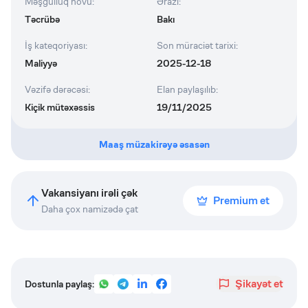
Məşğulluq növü
:
Ərazi
:
Təcrübə
Bakı
İş kateqoriyası
:
Son müraciət tarixi
:
Maliyyə
2025-12-18
Vəzifə dərəcəsi
:
Elan paylaşılıb
:
Kiçik mütəxəssis
19/11/2025
Maaş müzakirəyə əsasən
Vakansiyanı irəli çək
Premium et
Daha çox namizədə çat
Şikayət et
Dostunla paylaş: