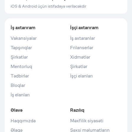
iOS & Android üçün istifadəyə veriləcəkdir
İş axtarıram
İşçi axtarıram
Vakansiyalar
İş axtaranlar
Tapşırıqlar
Frilanserlər
Şirkətlər
Xidmətlər
Mentorluq
Şirkətlər
Tədbirlər
İşçi elanları
Bloqlar
İş elanları
Əlavə
Razılıq
Haqqımızda
Məxfilik siyasəti
Əlaqə
Şəxsi məlumatların