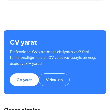
CV yarat
Professional CV yaratmağa ehtiyacın var? Yeni
funksionallığımız olan CV yarat vasitəsiylə bir neçə
dəqiqəyə CV yarat!
CV yarat
Video izlə
Oxşar elanlar