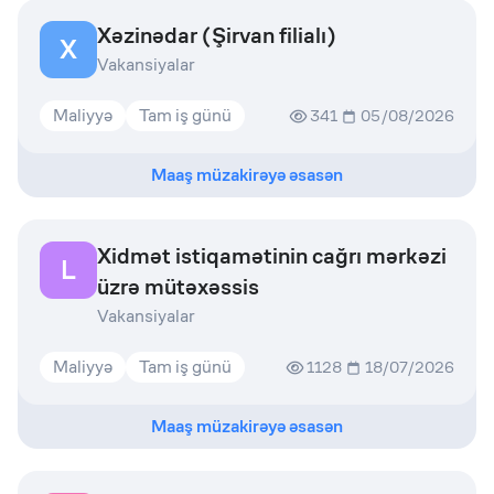
Xəzinədar (Şirvan filialı)
X
Vakansiyalar
Maliyyə
Tam iş günü
341
05/08/2026
Maaş müzakirəyə əsasən
Xidmət istiqamətinin cağrı mərkəzi
L
üzrə mütəxəssis
Vakansiyalar
Maliyyə
Tam iş günü
1128
18/07/2026
Maaş müzakirəyə əsasən