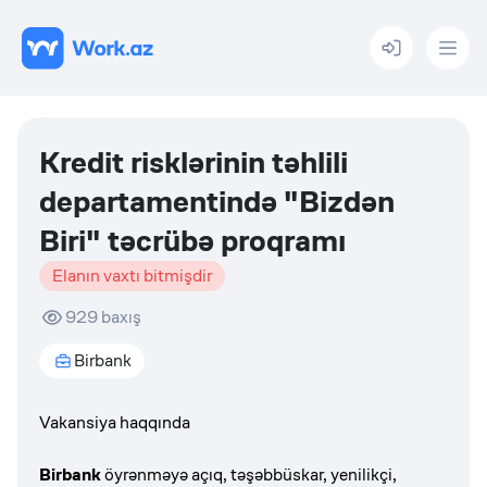
Menu
Kredit risklərinin təhlili
departamentində "Bizdən
Biri" təcrübə proqramı
Elanın vaxtı bitmişdir
929
baxış
Birbank
Vakansiya haqqında
Birbank
öyrənməyə açıq, təşəbbüskar, yenilikçi,