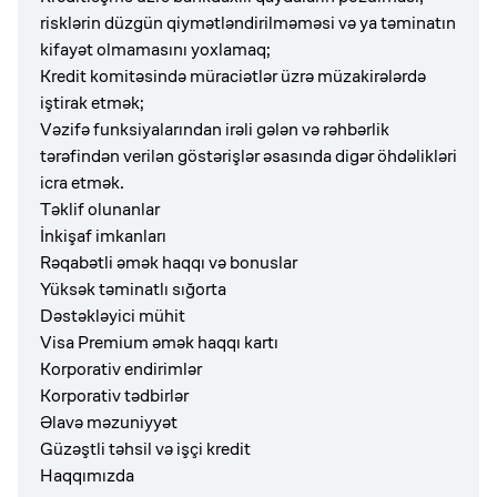
risklərin düzgün qiymətləndirilməməsi və ya təminatın
kifayət olmamasını yoxlamaq;
Kredit komitəsində müraciətlər üzrə müzakirələrdə
iştirak etmək;
Vəzifə funksiyalarından irəli gələn və rəhbərlik
tərəfindən verilən göstərişlər əsasında digər öhdəlikləri
icra etmək.
Təklif olunanlar
İnkişaf imkanları
Rəqabətli əmək haqqı və bonuslar
Yüksək təminatlı sığorta
Dəstəkləyici mühit
Visa Premium əmək haqqı kartı
Korporativ endirimlər
Korporativ tədbirlər
Əlavə məzuniyyət
Güzəştli təhsil və işçi kredit
Haqqımızda