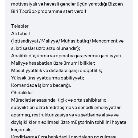
motivasiyalı və həvəsli gənclər üçün yaratdığı Bizdən
Biri Təcrübə proqramına start verdi!
Tələblər
Ali təhsil
(İqtisadiyyat/Maliyyə/Mühasibatlıq/Menecment və
s. ixtisaslar üzrə arzu olunandır);
Analitik düşünmə və operativ qərarvermə qabiliyyəti;
Maliyyə hesabatları üzrə ümumi biliklər;
Məsuliyyətlilik və detallara qarşı diqqətlilik;
Yüksək ünsiyyətqurma qabiliyyəti;
Komandada işləmə bacarığı.
Öhdəliklər
Müraciətlər əsasında Kiçik və orta sahibkarlıq
subyektləri üzrə kreditləşmə və sənədli əməliyyatları
aparmaq, restrukturizasiya və ya şərtlərinə əlavə və
dəyişikliklərin edilməsi üzrə müştərinin təhlilini həyata
keçirmək;
Kreditləşmə üzrə bankdaxili qaydaların pozulması,