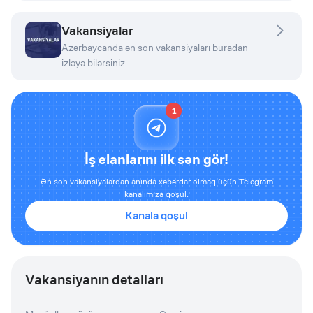
Vakansiyalar
Azərbaycanda ən son vakansiyaları buradan
izləyə bilərsiniz.
1
İş elanlarını ilk sən gör!
Ən son vakansiyalardan anında xəbərdar olmaq üçün Telegram
kanalımıza qoşul.
Kanala qoşul
Vakansiyanın detalları