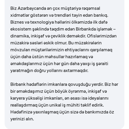
Biz Azərbaycanda ən çox müştəriyə rəqəmsal
xidmətlər göstərən və trendləri təyin edən bankıq.
Biznes və texnologiya həllərini ölkəmizdə ilk dəfə
ekosistem şəklində təqdim edən Birbankda işləmək –
dinamika, inkişaf və çeviklik deməkdir. Ofislərimizdən
müzakirə səsləri əskik olmur. Bu müzakirələrin
mövzuları müştərilərimizin ehtiyaclarını qarşılamaq
üçün daha üstün məhsullar hazırlamaq və
əməkdaşlarımız üçün hər gün daha yaxşı iş şəraiti
yaratmağın doğru yollarını axtarmaqdır.
Birbank hədəflərin imkanlara qovuşduğu yerdir. Biz hər
bir əməkdaşımız üçün böyük öyrənmə, inkişaf və
karyera yüksəlişi imkanları, ən əsası isə ideyalarını
reallaşdırmaq üçün unikal iş mühiti təklif edirik.
Hədəfinizə yaxınlaşmaq üçün sizə də bankımızda öz
yerinizi alın.