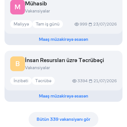
Mühasib
M
Vakansiyalar
Maliyyə
Tam iş günü
999
23/07/2026
Maaş müzakirəyə əsasən
İnsan Resursları üzrə Təcrübəçi
B
Vakansiyalar
İnzibati
Təcrübə
3394
21/07/2026
Maaş müzakirəyə əsasən
Bütün
339
vakansiyanı gör