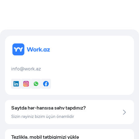
info@work.az
LinkedIn
Instagram
WhatsApp
Facebook
Saytda hər-hansısa səhv tapdınız?
Sizin rəyiniz bizim üçün önəmlidir
Tezliklə, mobil tətbiqimizi yüklə