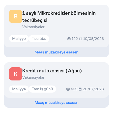
1 saylı Mikrokreditlər bölməsinin
B
təcrübəçisi
Vakansiyalar
Maliyyə
Təcrübə
122
10/08/2026
Maaş müzakirəyə əsasən
Kredit mütəxəssisi (Ağsu)
K
Vakansiyalar
Maliyyə
Tam iş günü
465
26/07/2026
Maaş müzakirəyə əsasən