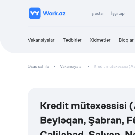
İş axtar
İşçi tap
Vakansiyalar
Tədbirlər
Xidmətlər
Bloqlar
Əsas səhifə
Vakansiyalar
Kredit mütəxəssisi (Ast
Kredit mütəxəssisi (
Beyləqan, Şabran, Fü
Cəlilabad, Salyan, N