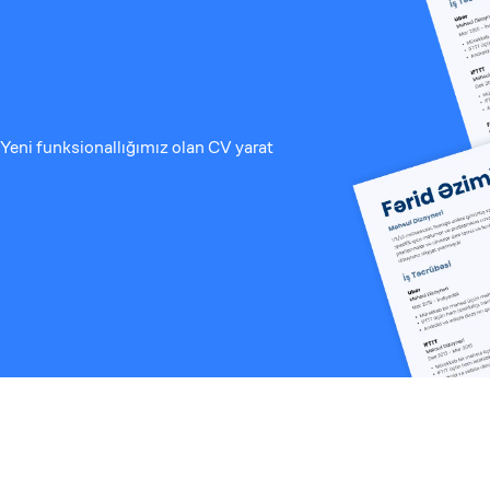
Yeni funksionallığımız olan CV yarat