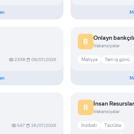
ən
M
Onlayn bankçılı
B
Vakansiyalar
Maliyyə
Tam iş günü
2338
09/07/2026
ən
M
İnsan Resurslar
B
Vakansiyalar
İnzibati
Təcrübə
547
26/07/2026