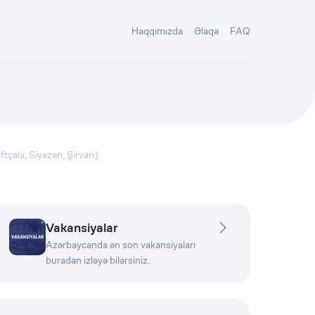
Haqqımızda
Əlaqə
FAQ
ftçala, Siyəzən, Şirvan)
Vakansiyalar
Azərbaycanda ən son vakansiyaları
buradan izləyə bilərsiniz.