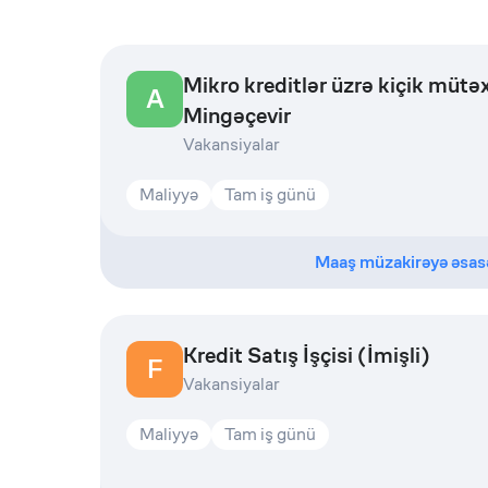
Mikro kreditlər üzrə kiçik mütəx
A
Mingəçevir
Vakansiyalar
Maliyyə
Tam iş günü
Maaş müzakirəyə əsas
Kredit Satış İşçisi (İmişli)
F
Vakansiyalar
Maliyyə
Tam iş günü