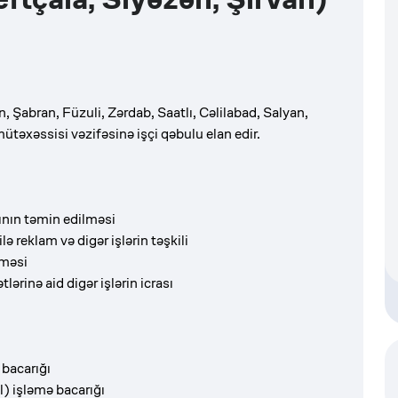
 Şabran, Füzuli, Zərdab, Saatlı, Cəlilabad, Salyan,
 mütəxəssisi vəzifəsinə işçi qəbulu elan edir.
şının təmin edilməsi
ə reklam və digər işlərin təşkili
lməsi
lərinə aid digər işlərin icrası
 bacarığı
) işləmə bacarığı