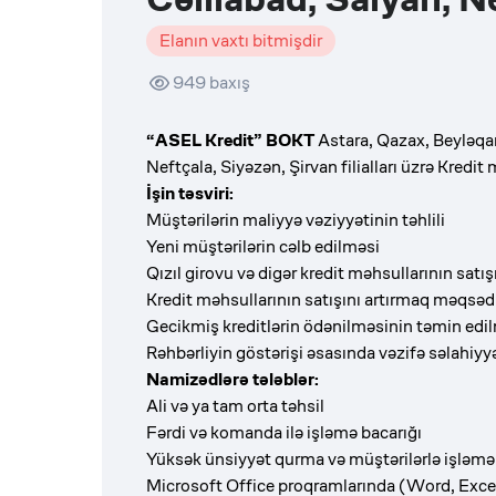
Elanın vaxtı bitmişdir
949
baxış
“ASEL Kredit” BOKT
Astara, Qazax, Beyləqan,
Neftçala, Siyəzən, Şirvan filialları üzrə Kredit
İşin təsviri:
Müştərilərin maliyyə vəziyyətinin təhlili
Yeni müştərilərin cəlb edilməsi
Qızıl girovu və digər kredit məhsullarının satı
Kredit məhsullarının satışını artırmaq məqsədil
Gecikmiş kreditlərin ödənilməsinin təmin edi
Rəhbərliyin göstərişi əsasında vəzifə səlahiyyət
Namizədlərə tələblər:
Ali və ya tam orta təhsil
Fərdi və komanda ilə işləmə bacarığı
Yüksək ünsiyyət qurma və müştərilərlə işləmə
Microsoft Office proqramlarında (Word, Excel