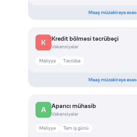
Maaş müzakirəyə əsas
Kredit bölməsi təcrübəçi
K
Vakansiyalar
Maliyyə
Təcrübə
Maaş müzakirəyə əsas
Aparıcı mühasib
A
Vakansiyalar
Maliyyə
Tam iş günü