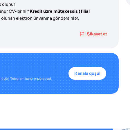
b olunur
unur CV-lərini
“Kredit üzrə mütəxəssis (filial
lunan elektron ünvanına göndərsinlər.
Şikayət et
Kanala qoşul
 üçün Telegram kanalımıza qoşul.