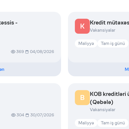
əssis -
Kredit mütəxəs
K
Vakansiyalar
Maliyyə
Tam iş günü
369
04/08/2026
ən
M
KOB kreditləri 
B
(Qəbələ)
Vakansiyalar
304
30/07/2026
Maliyyə
Tam iş günü