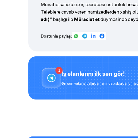
Müvafiq sahə üzrə iş təcrübəsi üstünlük hesa
Tələblərə cavab verən namizədlərdən xahiş ol
adı)”
başlığı ilə
Müraciət et
düyməsində qeyd o
Dostunla paylaş:
1
İş elanlarını ilk sən gör!
Ən son vakansiyalardan anında xəbərdar olmaq