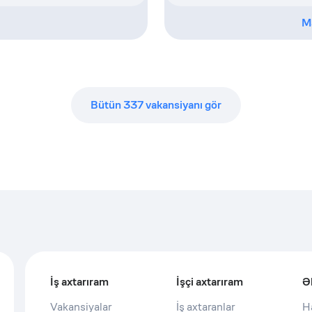
M
Bütün
337
vakansiyanı gör
İş axtarıram
İşçi axtarıram
Ə
Vakansiyalar
İş axtaranlar
H