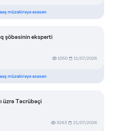
aaş müzakirəyə əsasən
q şöbəsinin eksperti
1050
11/07/2026
aaş müzakirəyə əsasən
ı üzrə Təcrübəçi
3263
21/07/2026