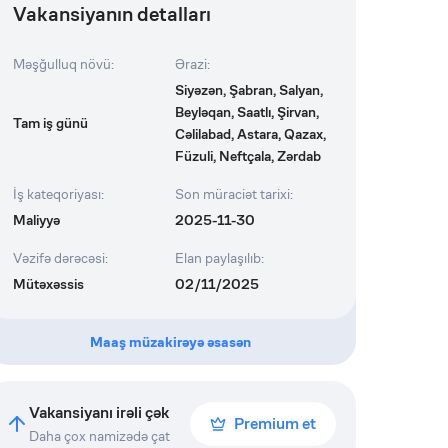
Vakansiyanın detalları
Məşğulluq növü
:
Ərazi
:
Siyəzən, Şabran, Salyan,
Beyləqan, Saatlı, Şirvan,
Tam iş günü
Cəlilabad, Astara, Qazax,
Füzuli, Neftçala, Zərdab
İş kateqoriyası
:
Son müraciət tarixi
:
Maliyyə
2025-11-30
Vəzifə dərəcəsi
:
Elan paylaşılıb
:
Mütəxəssis
02/11/2025
Maaş müzakirəyə əsasən
Vakansiyanı irəli çək
Premium et
Daha çox namizədə çat