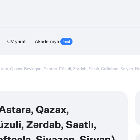
CV yarat
Akademiya
Yeni
ara, Qazax, Beyləqan, Şabran, Füzuli, Zərdab, Saatlı, Cəlilabad, Salyan, Ne
Astara, Qazax,
zuli, Zərdab, Saatlı,
eftçala, Siyəzən, Şirvan)