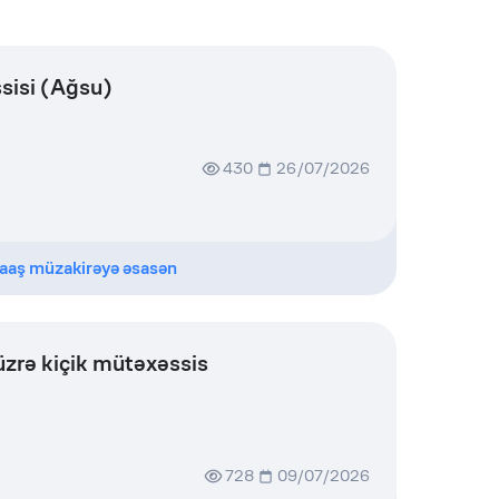
sisi (Ağsu)
430
26/07/2026
aaş müzakirəyə əsasən
üzrə kiçik mütəxəssis
728
09/07/2026