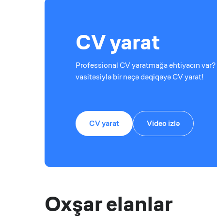
CV yarat
Professional CV yaratmağa ehtiyacın var? 
vasitəsiylə bir neçə dəqiqəyə CV yarat!
CV yarat
Video izlə
Oxşar elanlar