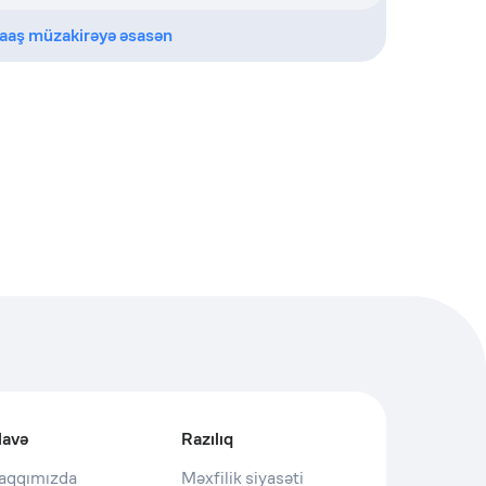
aaş müzakirəyə əsasən
lavə
Razılıq
aqqımızda
Məxfilik siyasəti