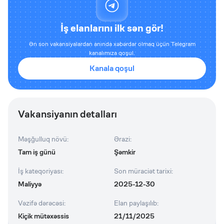
İş elanlarını ilk sən gör!
Ən son vakansiyalardan anında xəbərdar olmaq üçün Telegram
kanalımıza qoşul.
Kanala qoşul
Vakansiyanın detalları
Məşğulluq növü
:
Ərazi
:
Tam iş günü
Şəmkir
İş kateqoriyası
:
Son müraciət tarixi
:
Maliyyə
2025-12-30
Vəzifə dərəcəsi
:
Elan paylaşılıb
:
Kiçik mütəxəssis
21/11/2025