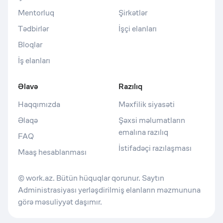
Mentorluq
Şirkətlər
Tədbirlər
İşçi elanları
Bloqlar
İş elanları
Əlavə
Razılıq
Haqqımızda
Məxfilik siyasəti
Əlaqə
Şəxsi məlumatların
emalına razılıq
FAQ
İstifadəçi razılaşması
Maaş hesablanması
© work.az. Bütün hüquqlar qorunur. Saytın
Administrasiyası yerləşdirilmiş elanların məzmununa
görə məsuliyyət daşımır.