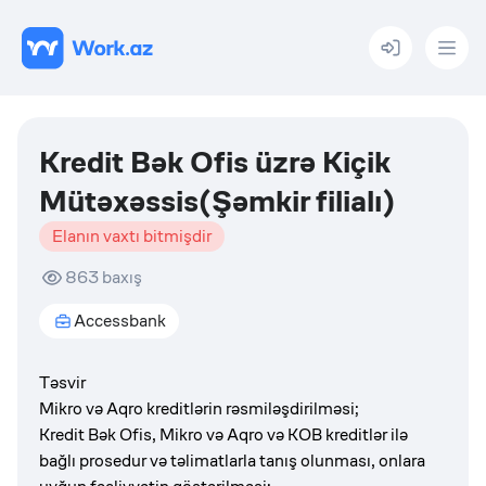
Menu
Kredit Bək Ofis üzrə Kiçik
Mütəxəssis(Şəmkir filialı)
Elanın vaxtı bitmişdir
863
baxış
Accessbank
Təsvir
Mikro və Aqro kreditlərin rəsmiləşdirilməsi;
Kredit Bək Ofis, Mikro və Aqro və KOB kreditlər ilə
bağlı prosedur və təlimatlarla tanış olunması, onlara