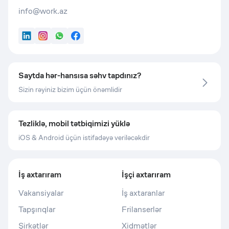
info@work.az
LinkedIn
Instagram
WhatsApp
Facebook
Saytda hər-hansısa səhv tapdınız?
Sizin rəyiniz bizim üçün önəmlidir
Tezliklə, mobil tətbiqimizi yüklə
iOS & Android üçün istifadəyə veriləcəkdir
İş axtarıram
İşçi axtarıram
Vakansiyalar
İş axtaranlar
Tapşırıqlar
Frilanserlər
Şirkətlər
Xidmətlər