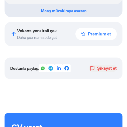
Maaş müzakirəyə əsasən
Vakansiyanı irəli çək
Premium et
Daha çox namizədə çat
Şikayət et
Dostunla paylaş: