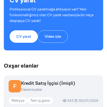
CV yarat
Professional CV yaratmağa ehtiyacın var? Yeni
funksionallığımız olan CV yarat vasitəsiylə bir neçə
dəqiqəyə CV yarat!
CV yarat
Video izlə
Oxşar elanlar
Kredit Satış İşçisi (İmişli)
F
Vakansiyalar
Maliyyə
Tam iş günü
343
30/07/2026