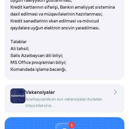
uyğun fəaliyyətin göstərilməsi;
Kredit kartlarının sifarişi, Bankın əməliyyat sisteminə
daxil edilməsi və müqavilələrinin hazırlanması;
Kredit sənədlərinin skan edilməsi və mövcud
qaydalara uyğun elektron arxivin yaradılması.
Tələblər
Ali təhsil;
Səlis Azərbaycan dili biliyi;
MS Office proqramları biliyi;
Komandada işləmə bacarığı.
Vakansiyalar
Azərbaycanda ən son vakansiyaları buradan
izləyə bilərsiniz.
1