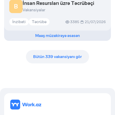
İnsan Resursları üzrə Təcrübəçi
B
Vakansiyalar
İnzibati
Təcrübə
3385
21/07/2026
Maaş müzakirəyə əsasən
Bütün
339
vakansiyanı gör