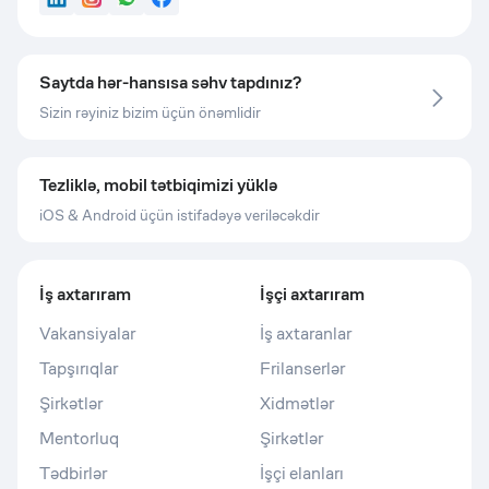
LinkedIn
Instagram
WhatsApp
Facebook
Saytda hər-hansısa səhv tapdınız?
Sizin rəyiniz bizim üçün önəmlidir
Tezliklə, mobil tətbiqimizi yüklə
iOS & Android üçün istifadəyə veriləcəkdir
İş axtarıram
İşçi axtarıram
Vakansiyalar
İş axtaranlar
Tapşırıqlar
Frilanserlər
Şirkətlər
Xidmətlər
Mentorluq
Şirkətlər
Tədbirlər
İşçi elanları