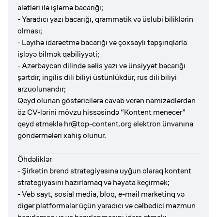
alətləri ilə işləmə bacarığı;
- Yaradıcı yazı bacarığı, qrammatik və üslubi biliklərin
olması;
- Layihə idarəetmə bacarığı və çoxsaylı tapşırıqlarla
işləyə bilmək qabiliyyəti;
- Azərbaycan dilində səlis yazı və ünsiyyət bacarığı
şərtdir, ingilis dili biliyi üstünlükdür, rus dili biliyi
arzuolunandır;
Qeyd olunan göstəricilərə cavab verən namizədlərdən
öz CV-lərini mövzu hissəsində “Kontent menecer”
qeyd etməklə
hr@top-content.org
elektron ünvanına
göndərmələri xahiş olunur.
Öhdəliklər
- Şirkətin brend strategiyasına uyğun olaraq kontent
strategiyasını hazırlamaq və həyata keçirmək;
- Veb sayt, sosial media, bloq, e-mail marketinq və
digər platformalar üçün yaradıcı və cəlbedici məzmun