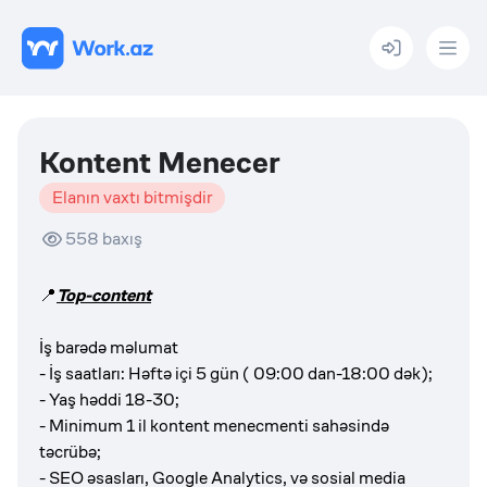
Menu
Kontent Menecer
Elanın vaxtı bitmişdir
558
baxış
📍
Top-content
İş barədə məlumat
- İş saatları: Həftə içi 5 gün ( 09:00 dan-18:00 dək);
- Yaş həddi 18-30;
- Minimum 1 il kontent menecmenti sahəsində
təcrübə;
- SEO əsasları, Google Analytics, və sosial media