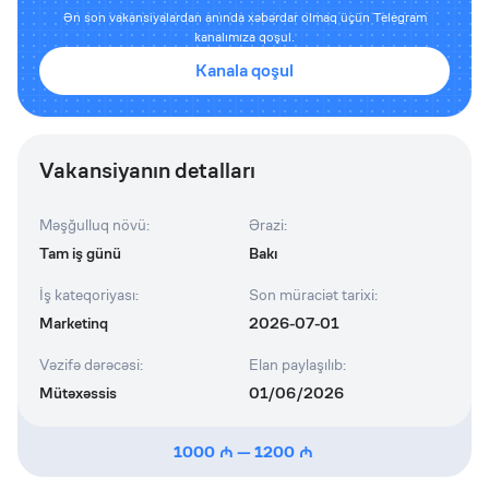
Ən son vakansiyalardan anında xəbərdar olmaq üçün Telegram
kanalımıza qoşul.
Kanala qoşul
Vakansiyanın detalları
Məşğulluq növü
:
Ərazi
:
Tam iş günü
Bakı
İş kateqoriyası
:
Son müraciət tarixi
:
Marketinq
2026-07-01
Vəzifə dərəcəsi
:
Elan paylaşılıb
:
Mütəxəssis
01/06/2026
1000
—
1200