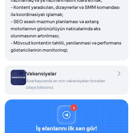
hazırlamaq və ya hazırlanmasını idarə etmək;
- Kontent yaradıcıları, dizaynerlər və SMM komandası
ilə koordinasiyalı işləmək;
- SEO əsaslı məzmun planlaması və axtarış
motorlarının görünürlüyün nəticələrində əks
olunmasının artırılması;
- Mövcud kontentin təhlili, yenilənməsi və performans
göstəricilərinin monitorinqi;
Vakansiyalar
Azərbaycanda ən son vakansiyaları buradan
izləyə bilərsiniz.
1
İş elanlarını ilk sən gör!