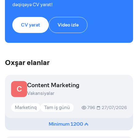
dəqiqəyə CV yarat!
CV yarat
Video izlə
Oxşar elanlar
Content Marketing
C
Vakansiyalar
Marketinq
Tam iş günü
796
27/07/2026
Minimum
1200