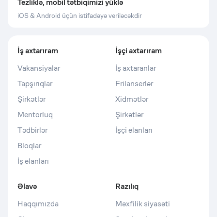
Tezliklə, mobil tətbiqimizi yüklə
iOS & Android üçün istifadəyə veriləcəkdir
İş axtarıram
İşçi axtarıram
Vakansiyalar
İş axtaranlar
Tapşırıqlar
Frilanserlər
Şirkətlər
Xidmətlər
Mentorluq
Şirkətlər
Tədbirlər
İşçi elanları
Bloqlar
İş elanları
Əlavə
Razılıq
Haqqımızda
Məxfilik siyasəti