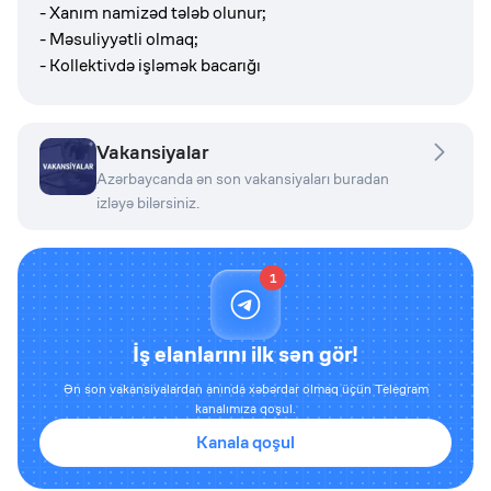
- Xanım namizəd tələb olunur;
- Məsuliyyətli olmaq;
- Kollektivdə işləmək bacarığı
Vakansiyalar
Azərbaycanda ən son vakansiyaları buradan
izləyə bilərsiniz.
1
İş elanlarını ilk sən gör!
Ən son vakansiyalardan anında xəbərdar olmaq üçün Telegram
kanalımıza qoşul.
Kanala qoşul