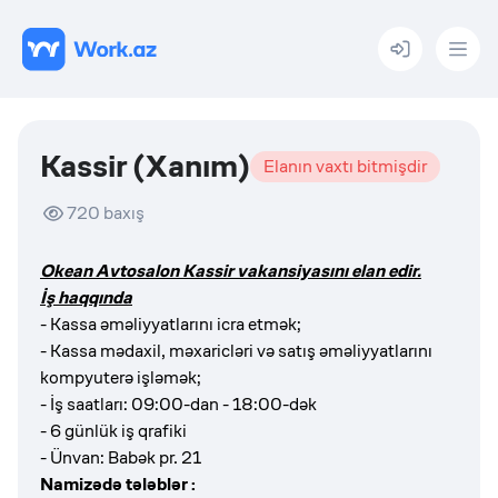
Menu
Kassir (Xanım)
Elanın vaxtı bitmişdir
720
baxış
Okean Avtosalon Kassir vakansiyasını elan edir.
İş haqqında
- Kassa əməliyyatlarını icra etmək;
- Kassa mədaxil, məxaricləri və satış əməliyyatlarını
kompyuterə işləmək;
- İş saatları: 09:00-dan - 18:00-dək
- 6 günlük iş qrafiki
- Ünvan: Babək pr. 21
Namizədə tələblər :