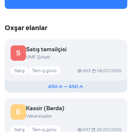
Oxşar elanlar
Satış təmsilçisi
S
VMF Şirkəti
Satış
Tam iş günü
963
08/07/2026
450
—
450
Kassir (Bərdə)
B
Vakansiyalar
Satış
Tam iş günü
637
26/07/2026