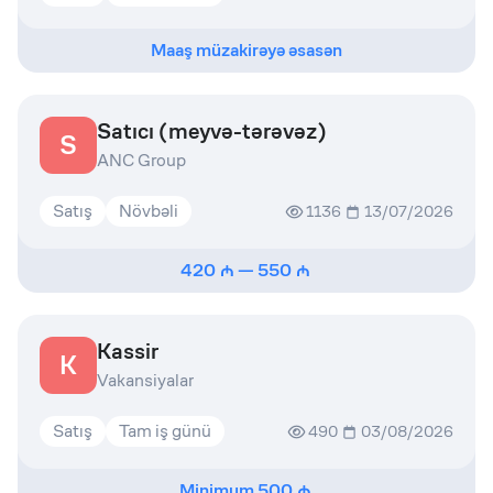
Maaş müzakirəyə əsasən
Satıcı (meyvə-tərəvəz)
S
ANC Group
Satış
Növbəli
1136
13/07/2026
420
—
550
Kassir
K
Vakansiyalar
Satış
Tam iş günü
490
03/08/2026
Minimum
500