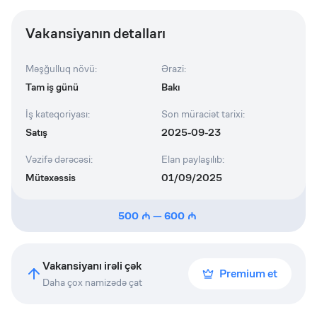
Vakansiyanın detalları
Məşğulluq növü
:
Ərazi
:
Tam iş günü
Bakı
İş kateqoriyası
:
Son müraciət tarixi
:
Satış
2025-09-23
Vəzifə dərəcəsi
:
Elan paylaşılıb
:
Mütəxəssis
01/09/2025
500
—
600
Vakansiyanı irəli çək
Premium et
Daha çox namizədə çat