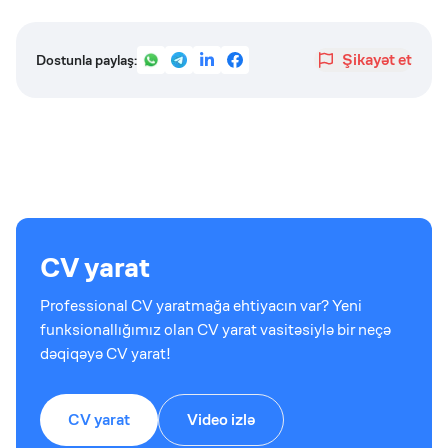
Şikayət et
Dostunla paylaş:
CV yarat
Professional CV yaratmağa ehtiyacın var? Yeni
funksionallığımız olan CV yarat vasitəsiylə bir neçə
dəqiqəyə CV yarat!
CV yarat
Video izlə