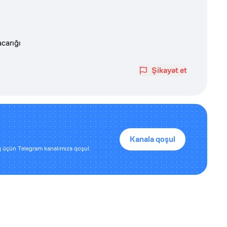
carığı
Şikayət et
Kanala qoşul
 üçün Telegram kanalımıza qoşul.