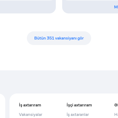
M
Bütün
351
vakansiyanı gör
İş axtarıram
İşçi axtarıram
Ə
Vakansiyalar
İş axtaranlar
H