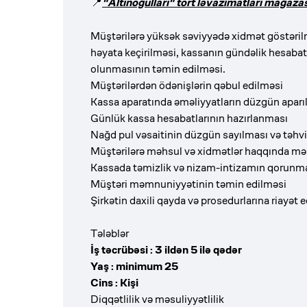
📍
"Altınoğulları" tort ləvazimatları mağazas
Müştərilərə yüksək səviyyədə xidmət göstəril
həyata keçirilməsi, kassanın gündəlik hesabatl
olunmasının təmin edilməsi.
Müştərilərdən ödənişlərin qəbul edilməsi
Kassa aparatında əməliyyatların düzgün aparı
Günlük kassa hesabatlarının hazırlanması
Nağd pul vəsaitinin düzgün sayılması və təhvi
Müştərilərə məhsul və xidmətlər haqqında mə
Kassada təmizlik və nizam-intizamın qorunm
Müştəri məmnuniyyətinin təmin edilməsi
Şirkətin daxili qayda və prosedurlarına riayət 
Tələblər
İş təcrübəsi : 3 ildən 5 ilə qədər
Yaş : minimum 25
Cins : Kişi
Diqqətlilik və məsuliyyətlilik