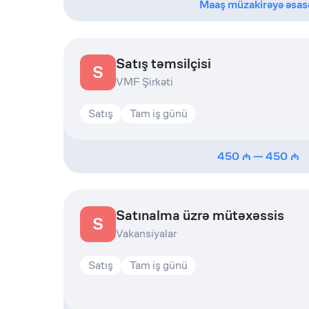
Maaş müzakirəyə əsas
Satış təmsilçisi
S
VMF Şirkəti
Satış
Tam iş günü
450
—
450
Satınalma üzrə mütəxəssis
S
Vakansiyalar
Satış
Tam iş günü