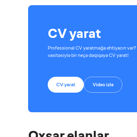
CV yarat
Professional CV yaratmağa ehtiyacın var? 
vasitəsiylə bir neçə dəqiqəyə CV yarat!
CV yarat
Video izlə
Oxşar elanlar