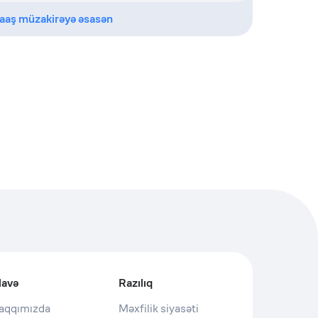
aaş müzakirəyə əsasən
lavə
Razılıq
aqqımızda
Məxfilik siyasəti