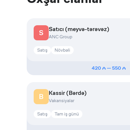
Satıcı (meyvə-tərəvəz)
S
ANC Group
Satış
Növbəli
420
—
550
Kassir (Bərdə)
B
Vakansiyalar
Satış
Tam iş günü