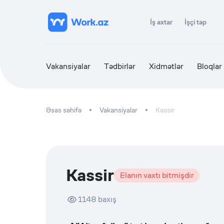
İş axtar
İşçi tap
Vakansiyalar
Tədbirlər
Xidmətlər
Bloqlar
Əsas səhifə
Vakansiyalar
Kassir
Kassir
Elanın vaxtı bitmişdir
1148
baxış