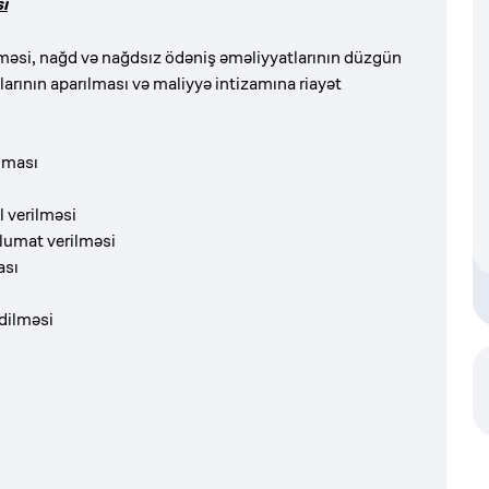
ı
məsi, nağd və nağdsız ödəniş əməliyyatlarının düzgün
arının aparılması və maliyyə intizamına riayət
lması
l verilməsi
lumat verilməsi
ası
edilməsi