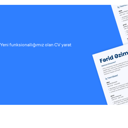
Yeni funksionallığımız olan CV yarat