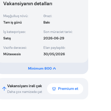
Vakansiyanın detalları
Məşğulluq növü
:
Ərazi
:
Tam iş günü
Bakı
İş kateqoriyası
:
Son müraciət tarixi
:
Satış
2026-06-29
Vəzifə dərəcəsi
:
Elan paylaşılıb
:
Mütəxəssis
30/05/2026
Minimum
800
Vakansiyanı irəli çək
Premium et
Daha çox namizədə çat