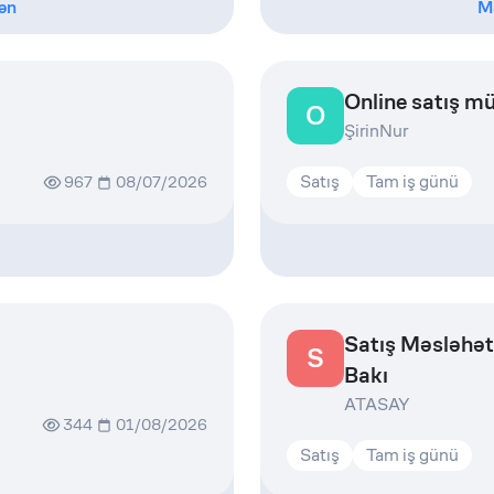
ən
M
Online satış m
O
ŞirinNur
Satış
Tam iş günü
967
08/07/2026
Satış Məsləhət
S
Bakı
ATASAY
344
01/08/2026
Satış
Tam iş günü