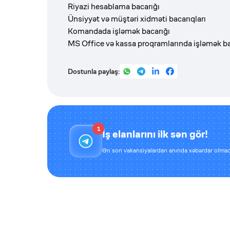
Riyazi hesablama bacarığı
Ünsiyyət və müştəri xidməti bacarıqları
Komandada işləmək bacarığı
MS Office və kassa proqramlarında işləmək ba
Dostunla paylaş:
1
İş elanlarını ilk sən gör!
Ən son vakansiyalardan anında xəbərdar olmaq