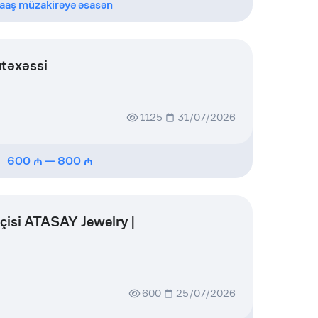
aaş müzakirəyə əsasən
ütəxəssi
1125
31/07/2026
600
—
800
çisi ATASAY Jewelry |
600
25/07/2026