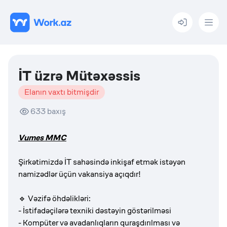
Menu
İT üzrə Mütəxəssis
Elanın vaxtı bitmişdir
633
baxış
Vumes MMC
Şirkətimizdə İT sahəsində inkişaf etmək istəyən
namizədlər üçün vakansiya açıqdır!
🔹 Vəzifə öhdəlikləri:
- İstifadəçilərə texniki dəstəyin göstərilməsi
- Kompüter və avadanlıqların quraşdırılması və