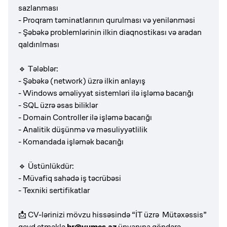
sazlanması
- Proqram təminatlarının qurulması və yenilənməsi
- Şəbəkə problemlərinin ilkin diaqnostikası və aradan
qaldırılması
🔹 Tələblər:
- Şəbəkə (network) üzrə ilkin anlayış
- Windows əməliyyat sistemləri ilə işləmə bacarığı
- SQL üzrə əsas biliklər
- Domain Controller ilə işləmə bacarığı
- Analitik düşünmə və məsuliyyətlilik
- Komandada işləmək bacarığı
🔹 Üstünlükdür:
- Müvafiq sahədə iş təcrübəsi
- Texniki sertifikatlar
📩 CV-lərinizi mövzu hissəsində “İT üzrə Mütəxəssis”
qeyd etməklə
hr@vumes.az
ünvanına göndərə