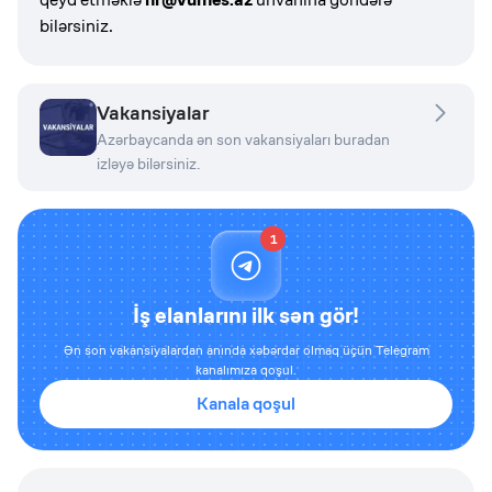
bilərsiniz.
Vakansiyalar
Azərbaycanda ən son vakansiyaları buradan
izləyə bilərsiniz.
1
İş elanlarını ilk sən gör!
Ən son vakansiyalardan anında xəbərdar olmaq üçün Telegram
kanalımıza qoşul.
Kanala qoşul