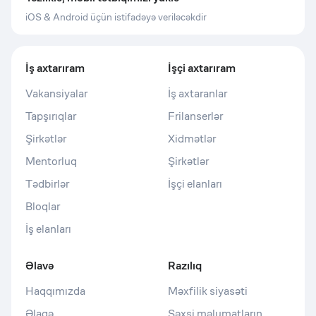
iOS & Android üçün istifadəyə veriləcəkdir
İş axtarıram
İşçi axtarıram
Vakansiyalar
İş axtaranlar
Tapşırıqlar
Frilanserlər
Şirkətlər
Xidmətlər
Mentorluq
Şirkətlər
Tədbirlər
İşçi elanları
Bloqlar
İş elanları
Əlavə
Razılıq
Haqqımızda
Məxfilik siyasəti
Əlaqə
Şəxsi məlumatların