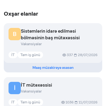
Oxşar elanlar
Sistemlərin idarə edilməsi
B
bölməsinin baş mütəxəssisi
Vakansiyalar
İT
Tam iş günü
337
28/07/2026
Maaş müzakirəyə əsasən
İT mütəxəssisi
İ
Vakansiyalar
İT
Tam iş günü
1036
11/07/2026