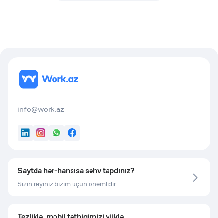
info@work.az
LinkedIn
Instagram
WhatsApp
Facebook
Saytda hər-hansısa səhv tapdınız?
Sizin rəyiniz bizim üçün önəmlidir
Tezliklə, mobil tətbiqimizi yüklə