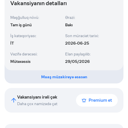
Vakansiyanın detalları
Məşğulluq növü
:
Ərazi
:
Tam iş günü
Bakı
İş kateqoriyası
:
Son müraciət tarixi
:
İT
2026-06-25
Vəzifə dərəcəsi
:
Elan paylaşılıb
:
Mütəxəssis
29/05/2026
Maaş müzakirəyə əsasən
Vakansiyanı irəli çək
Premium et
Daha çox namizədə çat