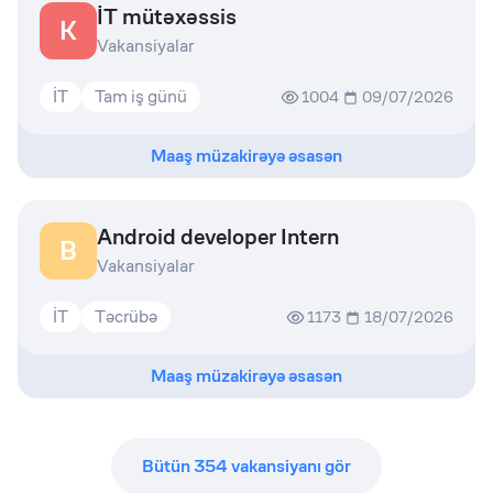
İT mütəxəssis
K
Vakansiyalar
İT
Tam iş günü
1004
09/07/2026
Maaş müzakirəyə əsasən
Android developer Intern
B
Vakansiyalar
İT
Təcrübə
1173
18/07/2026
Maaş müzakirəyə əsasən
Bütün
354
vakansiyanı gör