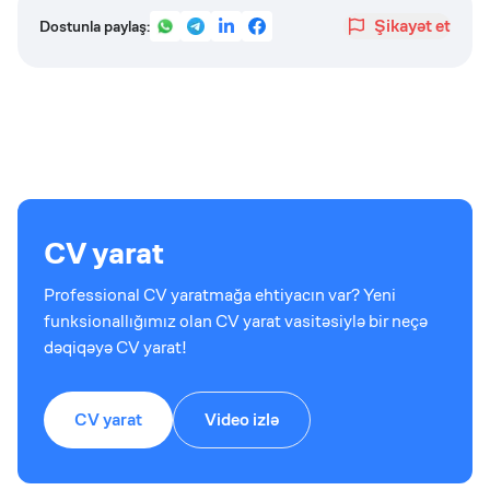
Şikayət et
Dostunla paylaş:
CV yarat
Professional CV yaratmağa ehtiyacın var? Yeni
funksionallığımız olan CV yarat vasitəsiylə bir neçə
dəqiqəyə CV yarat!
CV yarat
Video izlə