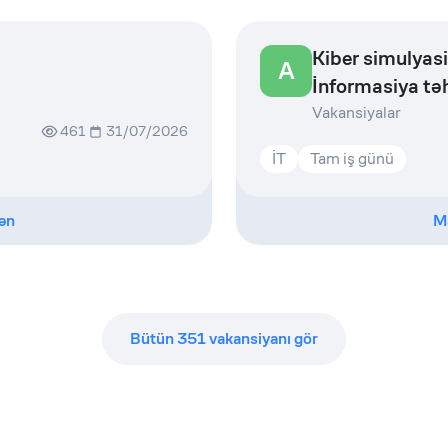
Kiber simulyas
A
İnformasiya təh
Vakansiyalar
461
31/07/2026
İT
Tam iş günü
ən
M
Bütün
351
vakansiyanı gör