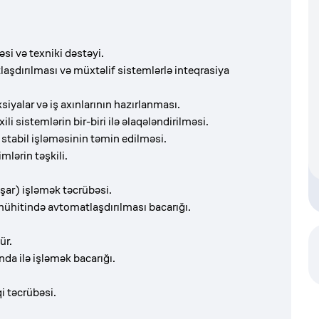
əsi və texniki dəstəyi.
aşdırılması və müxtəlif sistemlərlə inteqrasiya
iyalar və iş axınlarının hazırlanması.
i sistemlərin bir-biri ilə əlaqələndirilməsi.
stabil işləməsinin təmin edilməsi.
mlərin təşkili.
şar) işləmək təcrübəsi.
 mühitində avtomatlaşdırılması bacarığı.
ür.
da ilə işləmək bacarığı.
i təcrübəsi.