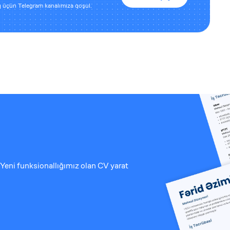
 üçün Telegram kanalımıza qoşul.
Yeni funksionallığımız olan CV yarat