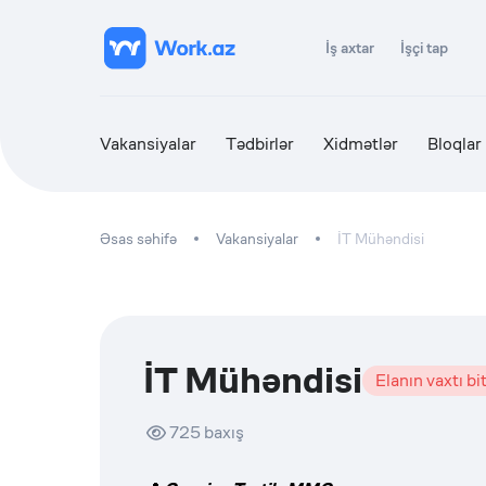
İş axtar
İşçi tap
Vakansiyalar
Tədbirlər
Xidmətlər
Bloqlar
Əsas səhifə
Vakansiyalar
İT Mühəndisi
İT Mühəndisi
Elanın vaxtı bi
725
baxış