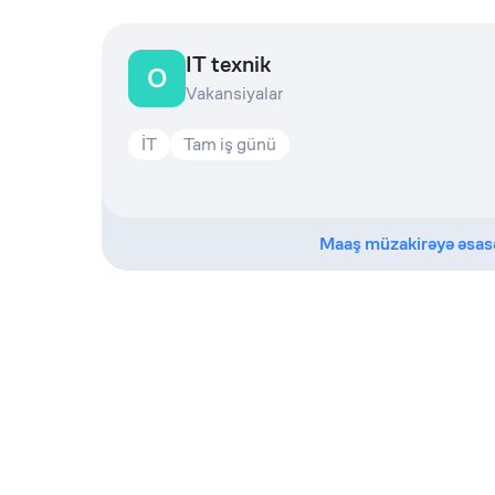
IT texnik
O
Vakansiyalar
İT
Tam iş günü
Maaş müzakirəyə əsas