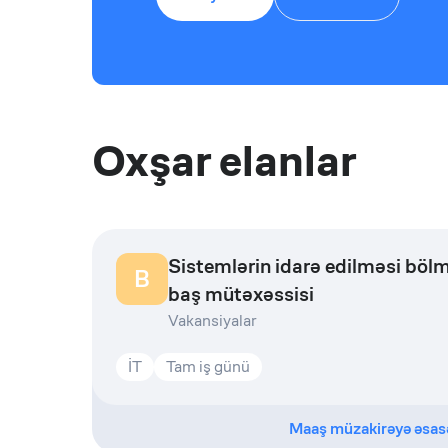
Oxşar elanlar
Sistemlərin idarə edilməsi böl
B
baş mütəxəssisi
Vakansiyalar
İT
Tam iş günü
Maaş müzakirəyə əsas