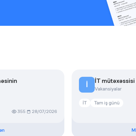
məsinin
İT mütəxəssisi
İ
Vakansiyalar
İT
Tam iş günü
355
28/07/2026
ən
M