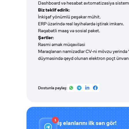
Dashboard və hesabat avtomatizasiya sisteml
Biz təklif edirik:
İnkişaf yönümlü peşəkar mühit.
ERP üzərində real layihələrdə iştirak imkanı.
Rəqabətli maaş və sosial paket.
Şərtlər:
Rəsmi əmək müqaviləsi
Maraqlanan namizədlər CV-ni mövzu yerində 
düyməsində qeyd olunan elektron poçt ünvanın
Dostunla paylaş:
1
İş elanlarını ilk sən gör!