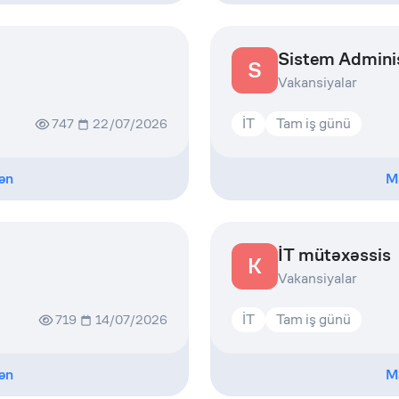
Sistem Admini
S
Vakansiyalar
İT
Tam iş günü
747
22/07/2026
ən
M
İT mütəxəssis
K
Vakansiyalar
İT
Tam iş günü
719
14/07/2026
ən
M