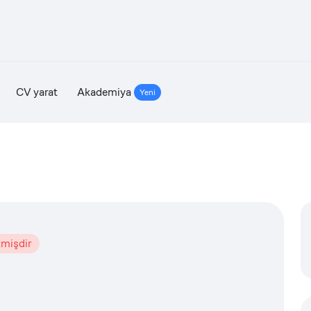
CV yarat
Akademiya
Yeni
tmişdir