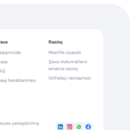
lavə
Razılıq
aqqımızda
Məxfilik siyasəti
laqə
Şəxsi məlumatların
emalına razılıq
AQ
İstifadəçi razılaşması
aaş hesablanması
iyası yerləşdirilmiş
LinkedIn
Instagram
WhatsApp
Facebook