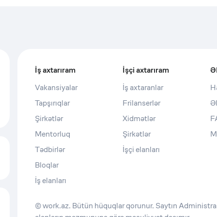
İş axtarıram
İşçi axtarıram
Ə
Vakansiyalar
İş axtaranlar
H
Tapşırıqlar
Frilanserlər
Ə
Şirkətlər
Xidmətlər
F
Mentorluq
Şirkətlər
M
Tədbirlər
İşçi elanları
Bloqlar
İş elanları
© work.az. Bütün hüquqlar qorunur. Saytın Administras