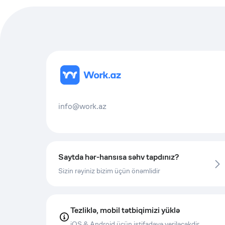
info@work.az
Saytda hər-hansısa səhv tapdınız?
Sizin rəyiniz bizim üçün önəmlidir
Tezliklə, mobil tətbiqimizi yüklə
iOS & Android üçün istifadəyə veriləcəkdir