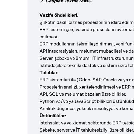
📍
Caspian Textile MMC
Vəzifə öhdəlikləri:
Şirkətin daxili biznes proseslərinin idarə edilm
ERP sistemi çərçivəsində proseslərin avtomatl
edilməsi.
ERP modullarının təkmilləşdirilməsi, yeni funks
API inteqrasiyaları, məlumat mübadiləsi və daxil
Server, şəbəkə və ümumi İT infrastrukturunun 
İstifadəçilərə texniki dəstək və sistem üzrə təli
Tələblər:
ERP sistemləri ilə (Odoo, SAP, Oracle və ya ox
Proseslərin analizi, xəritələndirilməsi və ERP
API, SQL və məlumat bazaları üzrə biliklər.
Python və/və ya JavaScript bilikləri üstünlükd
Analitik düşüncə, yüksək məsuliyyət və koman
Üstünlüklər:
İstehsalat və ya xidmət sektorunda ERP tətbiq
Şəbəkə, server və İT təhlükəsizliyi üzrə biliklər.