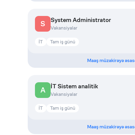
System Administrator
S
Vakansiyalar
İT
Tam iş günü
Maaş müzakirəyə əsas
İT Sistem analitik
A
Vakansiyalar
İT
Tam iş günü
Maaş müzakirəyə əsas