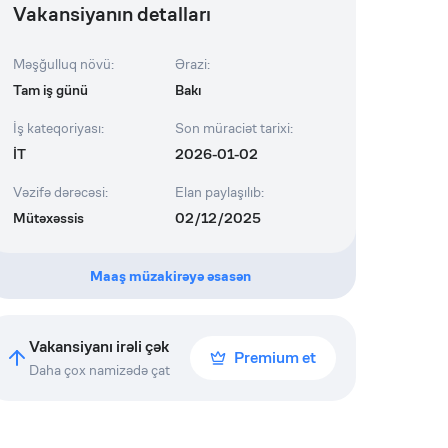
Vakansiyanın detalları
Məşğulluq növü
:
Ərazi
:
Tam iş günü
Bakı
İş kateqoriyası
:
Son müraciət tarixi
:
İT
2026-01-02
Vəzifə dərəcəsi
:
Elan paylaşılıb
:
Mütəxəssis
02/12/2025
Maaş müzakirəyə əsasən
Vakansiyanı irəli çək
Premium et
Daha çox namizədə çat