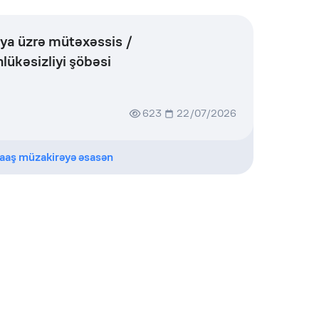
iya üzrə mütəxəssis /
lükəsizliyi şöbəsi
623
22/07/2026
aaş müzakirəyə əsasən