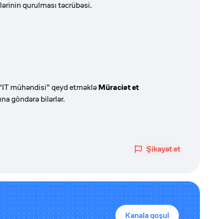
ərinin qurulması təcrübəsi.
“IT mühəndisi” qeyd etməklə
Müraciət et
a göndərə bilərlər.
Şikayət et
Kanala qoşul