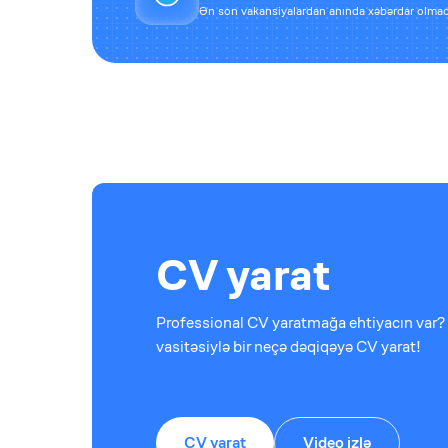
Ən son vakansiyalardan anında xəbərdar olmaq
CV yarat
Professional CV yaratmağa ehtiyacın var? 
vasitəsiylə bir neçə dəqiqəyə CV yarat!
CV yarat
Video izlə