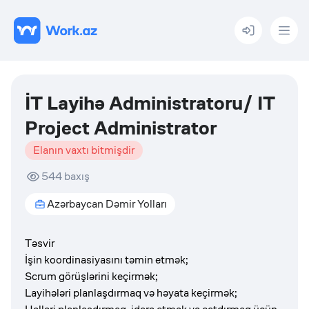
Menu
İT Layihə Administratoru/ IT
Project Administrator
Elanın vaxtı bitmişdir
544
baxış
Azərbaycan Dəmir Yolları
Təsvir
İşin koordinasiyasını təmin etmək;
Scrum görüşlərini keçirmək;
Layihələri planlaşdırmaq və həyata keçirmək;