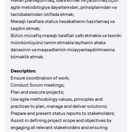
Həlləri planlaşdırmaq, idarə etmək və çatdırmaq üçün
agile metodologiya dəyərlərindən, prinsiplərindən və
təcrübələrindən istifadə etmək;
Maraqlı tərəflərə status hesabatlarını hazırlamaq və
təqdim etmək;
Bütün müvafiq maraqlı tərəfləri cəlb etməklə və texniki
mümkünlüyünü təmin etməklə layihənin əhatə
dairəsinin və məqsədlərinin müəyyənləşdirilməsinə
köməklik etmək.
Description:
Ensure coordination of work;
Conduct Scrum meetings;
Plan and execute projects;
Use agile methodology values, principles and
practices to plan, manage and deliver solutions;
Prepare and present status reports to stakeholders;
Assist in defining project scope and objectives by
engaging all relevant stakeholders and ensuring