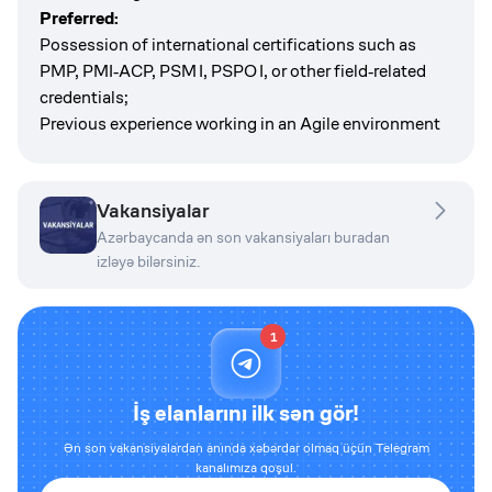
Preferred:
Possession of international certifications such as
PMP, PMI‑ACP, PSM I, PSPO I, or other field‑related
credentials;
Previous experience working in an Agile environment
Vakansiyalar
Azərbaycanda ən son vakansiyaları buradan
izləyə bilərsiniz.
1
İş elanlarını ilk sən gör!
Ən son vakansiyalardan anında xəbərdar olmaq üçün Telegram
kanalımıza qoşul.