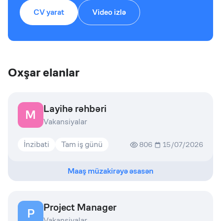
CV yarat
Video izlə
Oxşar elanlar
Layihə rəhbəri
M
Vakansiyalar
İnzibati
Tam iş günü
806
15/07/2026
Maaş müzakirəyə əsasən
Project Manager
P
Vakansiyalar