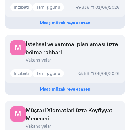
İnzibati
Tam iş günü
338
01/08/2026
Maaş müzakirəyə əsasən
İstehsal və xammal planlaması üzrə
M
bölmə rəhbəri
Vakansiyalar
İnzibati
Tam iş günü
58
08/08/2026
Maaş müzakirəyə əsasən
Müştəri Xidmətləri üzrə Keyfiyyət
M
Meneceri
Vakansiyalar