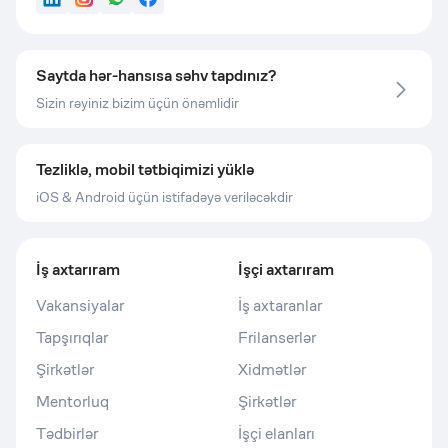
LinkedIn
Instagram
WhatsApp
Facebook
Saytda hər-hansısa səhv tapdınız?
Sizin rəyiniz bizim üçün önəmlidir
Tezliklə, mobil tətbiqimizi yüklə
iOS & Android üçün istifadəyə veriləcəkdir
İş axtarıram
İşçi axtarıram
Vakansiyalar
İş axtaranlar
Tapşırıqlar
Frilanserlər
Şirkətlər
Xidmətlər
Mentorluq
Şirkətlər
Tədbirlər
İşçi elanları