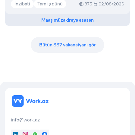
İnzibati
Tam iş günü
875
02/08/2026
Maaş müzakirəyə əsasən
Bütün
337
vakansiyanı gör
info@work.az