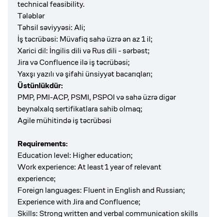
technical feasibility.
Tələblər
Təhsil səviyyəsi: Ali;
İş təcrübəsi: Müvafiq sahə üzrə ən az 1 il;
Xarici dil: İngilis dili və Rus dili - sərbəst;
Jira və Confluence ilə iş təcrübəsi;
Yaxşı yazılı və şifahi ünsiyyət bacarıqları;
Üstünlükdür:
PMP, PMI-ACP, PSMI, PSPOI
və sahə üzrə digər
beynəlxalq sertifikatlara sahib olmaq;
Agile mühitində iş təcrübəsi
Requirements:
Education level: Higher education;
Work experience: At least 1 year of relevant
experience;
Foreign languages: Fluent in English and Russian;
Experience with Jira and Confluence;
Skills: Strong written and verbal communication skills