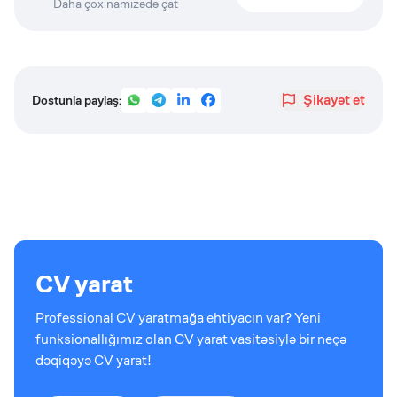
Daha çox namizədə çat
Şikayət et
Dostunla paylaş:
CV yarat
Professional CV yaratmağa ehtiyacın var? Yeni
funksionallığımız olan CV yarat vasitəsiylə bir neçə
dəqiqəyə CV yarat!