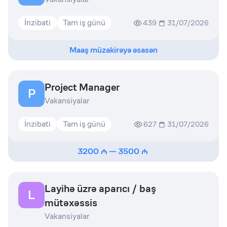
İnzibati
Tam iş günü
439
31/07/2026
Maaş müzakirəyə əsasən
Project Manager
P
Vakansiyalar
İnzibati
Tam iş günü
627
31/07/2026
3200
—
3500
Layihə üzrə aparıcı / baş
L
mütəxəssis
Vakansiyalar