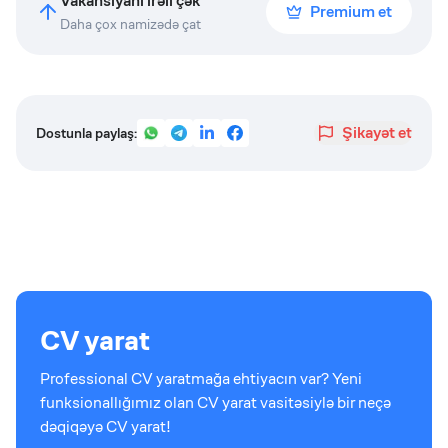
Vakansiyanı irəli çək
Premium et
Daha çox namizədə çat
Şikayət et
Dostunla paylaş:
CV yarat
Professional CV yaratmağa ehtiyacın var? Yeni
funksionallığımız olan CV yarat vasitəsiylə bir neçə
dəqiqəyə CV yarat!