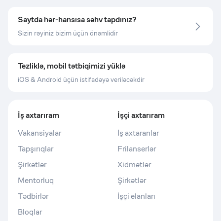
Saytda hər-hansısa səhv tapdınız?
Sizin rəyiniz bizim üçün önəmlidir
Tezliklə, mobil tətbiqimizi yüklə
iOS & Android üçün istifadəyə veriləcəkdir
İş axtarıram
İşçi axtarıram
Vakansiyalar
İş axtaranlar
Tapşırıqlar
Frilanserlər
Şirkətlər
Xidmətlər
Mentorluq
Şirkətlər
Tədbirlər
İşçi elanları
Bloqlar