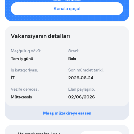
Kanala qoşul
Vakansiyanın detalları
Məşğulluq növü
:
Ərazi
:
Tam iş günü
Bakı
İş kateqoriyası
:
Son müraciət tarixi
:
İT
2026-06-24
Vəzifə dərəcəsi
:
Elan paylaşılıb
:
Mütəxəssis
02/06/2026
Maaş müzakirəyə əsasən