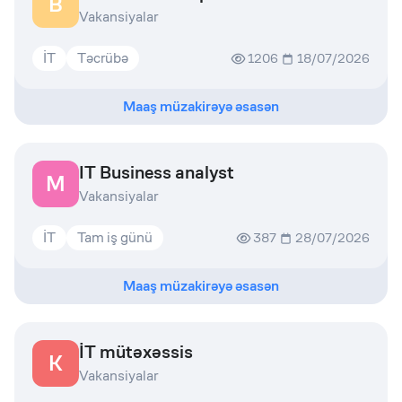
B
Vakansiyalar
İT
Təcrübə
1206
18/07/2026
Maaş müzakirəyə əsasən
IT Business analyst
M
Vakansiyalar
İT
Tam iş günü
387
28/07/2026
Maaş müzakirəyə əsasən
İT mütəxəssis
K
Vakansiyalar