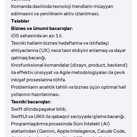
Komanda daxilində texnoloji trendlərin müəyyən
edilməsini və yeniliklərin aktiv izlənilməsi;
Tələblər
Biznes və ümumi bacarıqlar:
iOS sahəsində ən azı 1 il.
Texniki həllərin biznes hədəflərinə və istifadəçi
ehtiyaclarına (UX) necə təsir etdiyini anlamaq və dəyər
qatmaq bacarığı.
Krosfunksional komandalar (dizayn, product, backend)
ilə effektiv ünsiyyət və Agile metodologiyaları ilə çevik
inkişaf proseslərinə töhfə.
Problemlərin analitik təhlili və biznes üçün optimal həll
yollarının hazırlanması.
Texniki bacarıqlar:
Swift dilində peşəkar bilik;
SwiftUI və UIKit ilə qabaqcıl səviyyədə işləmə bacarığı.
Proqramlaşdırma prosesində Süni İntelekt (AI)
alətlərindən (Gemini, Apple Intelegence, Calude Code,