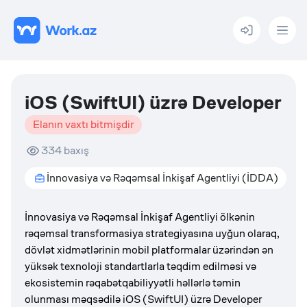
Menu
iOS (SwiftUI) üzrə Developer
Elanın vaxtı bitmişdir
334
baxış
İnnovasiya və Rəqəmsal İnkişaf Agentliyi (İDDA)
İnnovasiya və Rəqəmsal İnkişaf Agentliyi ölkənin
rəqəmsal transformasiya strategiyasına uyğun olaraq,
dövlət xidmətlərinin mobil platformalar üzərindən ən
yüksək texnoloji standartlarla təqdim edilməsi və
ekosistemin rəqabətqabiliyyətli həllərlə təmin
olunması məqsədilə iOS (SwiftUI) üzrə Developer