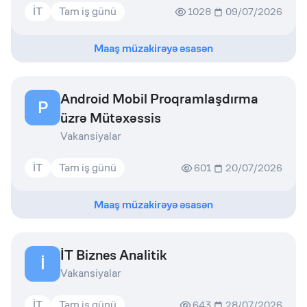
İT
Tam iş günü
1028
09/07/2026
Maaş müzakirəyə əsasən
Android Mobil Proqramlaşdırma
P
üzrə Mütəxəssis
Vakansiyalar
İT
Tam iş günü
601
20/07/2026
Maaş müzakirəyə əsasən
İT Biznes Analitik
İ
Vakansiyalar
İT
Tam iş günü
643
28/07/2026