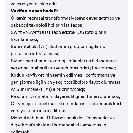
vakansiyasını elan edir.
Vəzifənin əsas hədəfi:
Ölkənin rəqmsal transformasiyasına dəyər qatmaq və
qabaqcıl texnoloji həllərin istifadəsi;
Swift və SwiftUI istifadə edərək iOS tətbiqlərin
hazırlanması;
Süni intellekt (AI) alətlərinin proqramlaşdırma
prosesinə inteqrasiyası;
Biznes hədəflərini texnoloji imkanlar ilə birləşdirərək
rəqəmsal məhsulların yaradılmasında iştirak etmək;
Kodun keyfiyyətinin təmin edilməsi, performans və
genişlənmə üçün ən yaxşı təcrübələrə riayət olunması
və Süni intelekt (Aİ) alətlərin tətbiqi;
Proqram təminatının dayanıqlılığının təmin olunması;
Git versiya idarəetmə sistemindən istifadə edərək kod
versiyalarının idarə edilməsi;
Məhsul sahibləri, İT Biznes analiklər, Dizaynerlər və
digər krosfunksional komandalarla əməkdaşlıq
edilməsi;