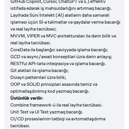
GitHub Copilot, Cursor, ChatGPT və s.) effektiv
istifadə edərək iş məhsuldarlığını artırmaq bacarığı.
Layihədə Süni İntelekt (Aİ) alətlərin daha səmərəli
işləməsi üçün Sİ-ə təlimatlar və qaydalar vermə bacarığı
və real layihə təcrübəsi;
MVVM, VIPER və MVC arxitekturaları ilə dərin bilik və
real layihə təcrübəsi.
CoreData ilə başlanğıc səviyyədə işləmə bacarığı;
GCD və async/await konseptləri üzrə dərin anlayış;
RESTful API-lərlə inteqrasiya və işləmə bacarığı.
Git alətləri ilə işləmə bacarığı;
Dizayn patternləri üzrə bilik;
OOP və SOLID prinsipləri əsasında təmiz və
optimallaşdırılmış kod yazmaq bacarığı.
Üstünlük verilir:
Combine framework-ü ilə real layihə təcrübəsi.
Unit Test və UI Test yazmaq bacarığı.
CI/CD proseslərinin tətbiqi və avtomatlaşdırma
təcrübəsi.