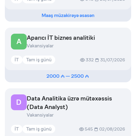
Maaş müzakirəyə əsasən
Aparıcı İT biznes analitiki
A
Vakansiyalar
İT
Tam iş günü
332
31/07/2026
2000
—
2500
Data Analitika üzrə mütəxəssis
D
(Data Analyst)
Vakansiyalar
İT
Tam iş günü
545
02/08/2026