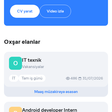
CV yarat
Video izlə
Oxşar elanlar
IT texnik
O
Vakansiyalar
İT
Tam iş günü
486
31/07/2026
Maaş müzakirəyə əsasən
Android developer Intern