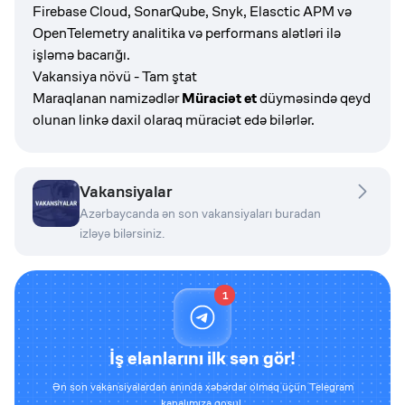
Firebase Cloud, SonarQube, Snyk, Elasctic APM və
OpenTelemetry analitika və performans alətləri ilə
işləmə bacarığı.
Vakansiya növü - Tam ştat
Maraqlanan namizədlər
Müraciət et
düyməsində qeyd
olunan linkə daxil olaraq müraciət edə bilərlər.
Vakansiyalar
Azərbaycanda ən son vakansiyaları buradan
izləyə bilərsiniz.
1
İş elanlarını ilk sən gör!
Ən son vakansiyalardan anında xəbərdar olmaq üçün Telegram
kanalımıza qoşul.