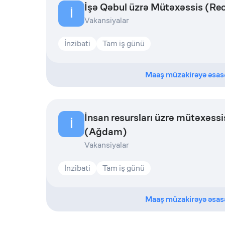
İşə Qəbul üzrə Mütəxəssis (Rec
İ
Vakansiyalar
İnzibati
Tam iş günü
Maaş müzakirəyə əsas
İnsan resursları üzrə mütəxəssi
İ
(Ağdam)
Vakansiyalar
İnzibati
Tam iş günü
Maaş müzakirəyə əsas