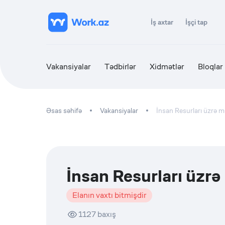
İş axtar
İşçi tap
Vakansiyalar
Tədbirlər
Xidmətlər
Bloqlar
Əsas səhifə
Vakansiyalar
İnsan Resurları üzrə 
İnsan Resurları üzr
Elanın vaxtı bitmişdir
1127
baxış