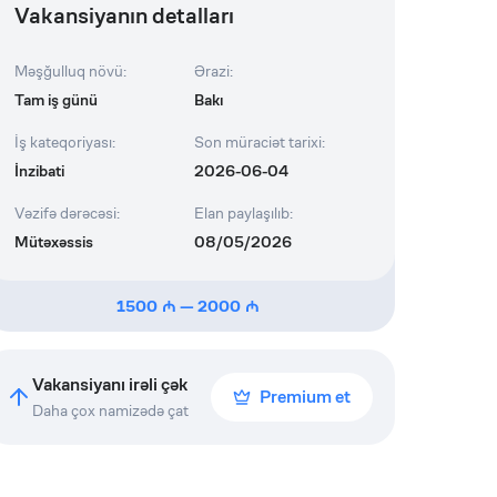
Vakansiyanın detalları
Məşğulluq növü
:
Ərazi
:
Tam iş günü
Bakı
İş kateqoriyası
:
Son müraciət tarixi
:
İnzibati
2026-06-04
Vəzifə dərəcəsi
:
Elan paylaşılıb
:
Mütəxəssis
08/05/2026
1500
—
2000
Vakansiyanı irəli çək
Premium et
Daha çox namizədə çat