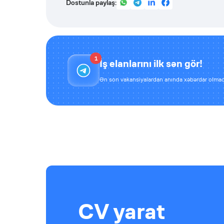
Dostunla paylaş:
1
İş elanlarını ilk sən gör!
Ən son vakansiyalardan anında xəbərdar olmaq
CV yarat