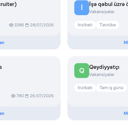
ruiter)
İşə qəbul üzrə 
İ
Vakansiyalar
İnzibati
Təcrübə
1086
28/07/2026
ən
M
s
Qeydiyyatçı
Q
Vakansiyalar
İnzibati
Tam iş günü
780
26/07/2026
ən
M