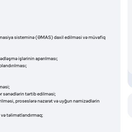
ormasiya sisteminə (ƏMAS) daxil edilməsi və müvafiq
nədləşmə işlərinin aparılması;
ablandırılması;
məsi;
 sənədlərin tərtib edilməsi;
irilməsi, proseslərə nəzarət və uyğun namizədlərin
k və təlimatlandırmaq;