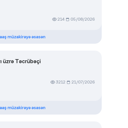
214
05/08/2026
aaş müzakirəyə əsasən
ı üzrə Təcrübəçi
3212
21/07/2026
aaş müzakirəyə əsasən