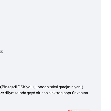
ı;
(
Binəqədi DSK yolu, London taksi qarajının
yanı)
 et
düyməsində qeyd olunan elektron poçt ünvanına