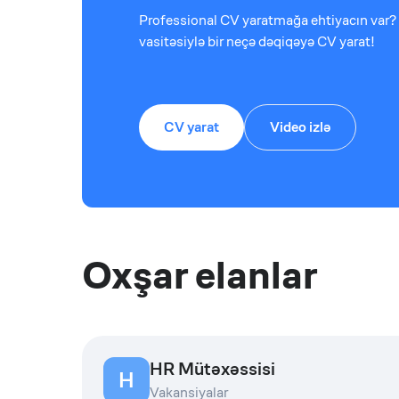
Professional CV yaratmağa ehtiyacın var? 
vasitəsiylə bir neçə dəqiqəyə CV yarat!
CV yarat
Video izlə
Oxşar elanlar
HR Mütəxəssisi
H
Vakansiyalar