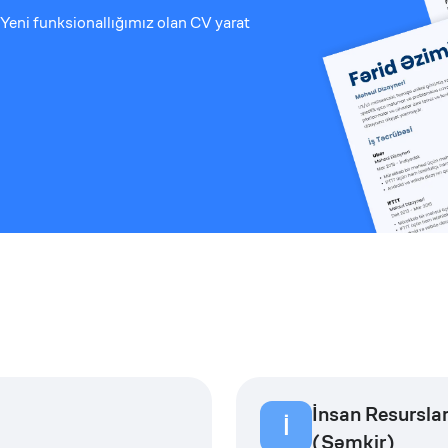
Yeni funksionallığımız olan CV yarat
İnsan Resurslar
İ
(Şəmkir)