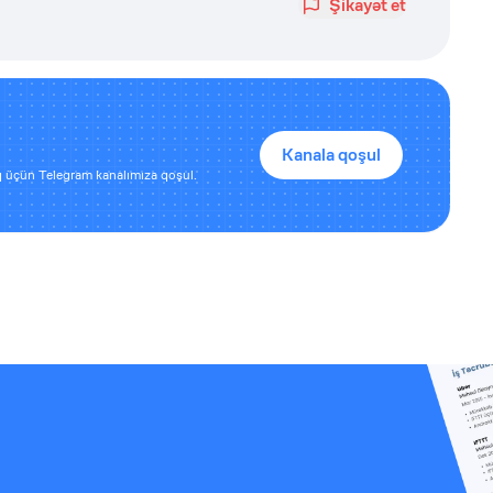
Şikayət et
Kanala qoşul
 üçün Telegram kanalımıza qoşul.