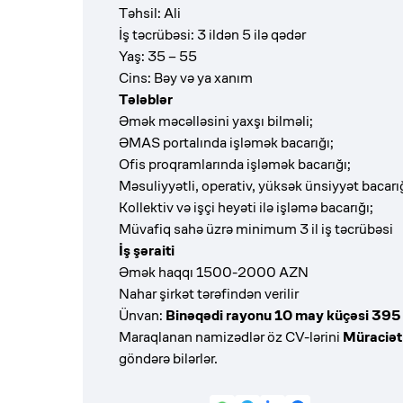
Təhsil: Ali
İş təcrübəsi: 3 ildən 5 ilə qədər
Yaş: 35 – 55
Cins: Bəy və ya xanım
Tələblər
Əmək məcəlləsini yaxşı bilməli;
ƏMAS portalında işləmək bacarığı;
Ofis proqramlarında işləmək bacarığı;
Məsuliyyətli, operativ, yüksək ünsiyyət bacarığ
Kollektiv və işçi heyəti ilə işləmə bacarığı;
Müvafiq sahə üzrə minimum 3 il iş təcrübəsi
İş şəraiti
Əmək haqqı 1500-2000 AZN
Nahar şirkət tərəfindən verilir
Ünvan:
Binəqədi rayonu 10 may küçəsi 395 
Maraqlanan namizədlər öz CV-lərini
Müraciət
göndərə bilərlər.