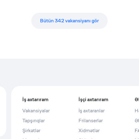
Bütün
342
vakansiyanı gör
İş axtarıram
İşçi axtarıram
Ə
Vakansiyalar
İş axtaranlar
H
Tapşırıqlar
Frilanserlər
Ə
Şirkətlər
Xidmətlər
F