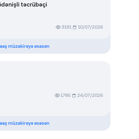
ödənişli təcrübəçi
3191
10/07/2026
aaş müzakirəyə əsasən
1785
24/07/2026
aaş müzakirəyə əsasən