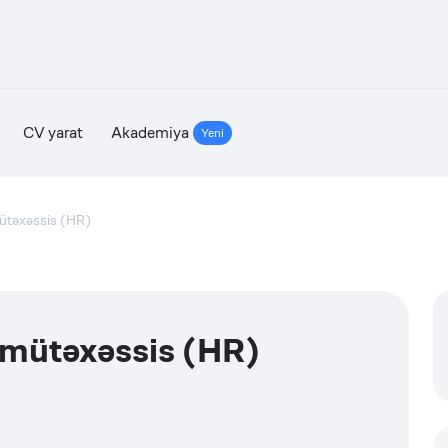
CV yarat
Akademiya
Yeni
mütəxəssis (HR)
ə mütəxəssis (HR)