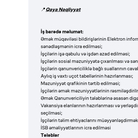
📍
Qaya Nəqliyyat
İş barədə məlumat:
Əmək müqaviləsi bildirişlərinin Elektron inf
sənədləşmənin icra edilməsi;
İşçilərin işə qəbulu və işdən azad edilməsi;
İşçilərin sosial məzuniyyətə çıxarılması və sə
İşçilərin qanunvericiliklə bağlı suallarının cav
Aylıq iş vaxtı uçot tabellərinin hazırlanması;
Məzuniyyət qrafikinin tərtib edilməsi;
İşçilərin əmək məzuniyyətlərinin rəsmiləşdiril
Əmək Qanunvericiliyin tələblərinə əsasən digər
Vakansiya elanlarının hazırlanması və yerləşd
seçilməsi;
İşçilərin təlim ehtiyaclarını müəyyənləşdirmə
İSB əməliyyatlarının icra edilməsi
Tələblər