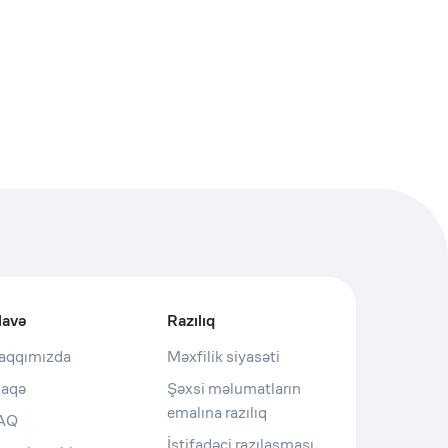
lavə
Razılıq
aqqımızda
Məxfilik siyasəti
laqə
Şəxsi məlumatların
emalına razılıq
AQ
İstifadəçi razılaşması