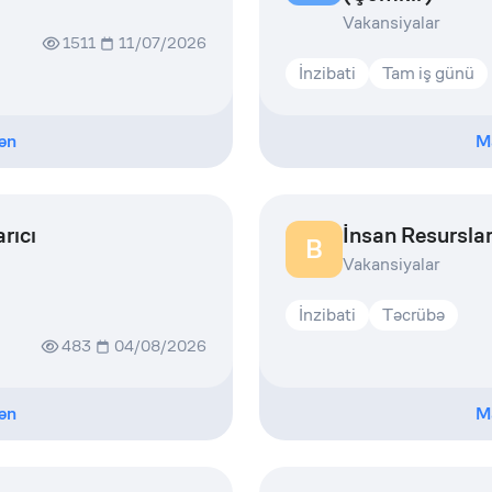
Vakansiyalar
1511
11/07/2026
İnzibati
Tam iş günü
ən
M
rıcı
İnsan Resurslar
B
Vakansiyalar
İnzibati
Təcrübə
483
04/08/2026
ən
M