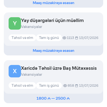
Maaş müzakirəyə əsasən
Yay düşərgələri üçün müəllim
Y
Vakansiyalar
Təhsil və elm
Tam iş günü
1113
13/07/2026
Maaş müzakirəyə əsasən
Xaricdə Təhsil üzrə Baş Mütəxəssis
X
Vakansiyalar
Təhsil və elm
Tam iş günü
858
13/07/2026
1800
—
2500