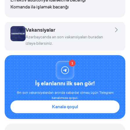
Komanda ilə işləmək bacarığı
Vakansiyalar
Azərbaycanda ən son vakansiyaları buradan
izləyə bilərsiniz.
1
İş elanlarını ilk sən gör!
Ən son vakansiyalardan anında xəbərdar olmaq üçün Telegram
kanalımıza qoşul.
Kanala qoşul