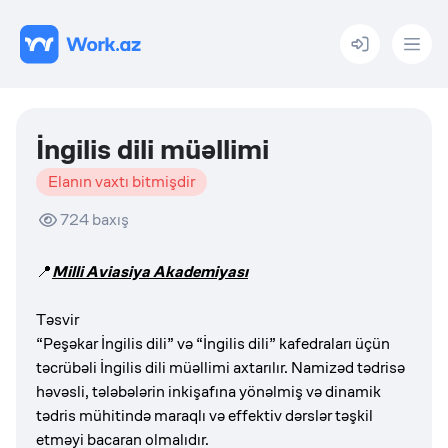
Menu
İngilis dili müəllimi
Elanın vaxtı bitmişdir
724
baxış
📍
Milli Aviasiya Akademiyası
Təsvir
“Peşəkar İngilis dili” və “İngilis dili” kafedraları üçün
təcrübəli İngilis dili müəllimi axtarılır. Namizəd tədrisə
həvəsli, tələbələrin inkişafına yönəlmiş və dinamik
tədris mühitində maraqlı və effektiv dərslər təşkil
etməyi bacaran olmalıdır.