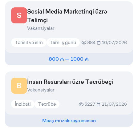
Sosial Media Marketinqi üzrə
S
Təlimçi
Vakansiyalar
Təhsil və elm
Tam iş günü
884
10/07/2026
800
—
1000
İnsan Resursları üzrə Təcrübəçi
B
Vakansiyalar
İnzibati
Təcrübə
3227
21/07/2026
Maaş müzakirəyə əsasən