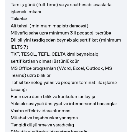
Tam iş günü (full-time) və ya saathesabı əsaslarla
işləmək imkanı.
Tələblər
Ali təhsil (minimum magistr dərəcəsi)
Müvafiq sahə üzrə minimum 3 il pedaqoji təcrübə
Dil biliyini təsdiq edən beynəlxalq sertifikat (minimum
IELTS 7)
TKT, TESOL, TEFL, CELTA kimi beynəlxalq
sertifikatların olması üstünlükdür
MS Office proqramları (Word, Excel, Outlook, MS
Teams) üzrə biliklər
Təhsil texnologiyaları və proqram təminatı ilə işləmə
bacarığı
Fənn üzrə dərin bilik və kurikulum anlayışı
Yüksək səviyyəli ünsiyyət və interpersonal bacarıqlar
Vaxtın effektiv idarə olunması
Müsbət və təşəbbüskar yanaşma
Tənqidi düşünmə və yaradıcılıq
Effektiv auditoriya idarəetmə bacarığı