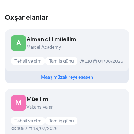
Oxşar elanlar
Alman dili müəllimi
A
Marcel Academy
Təhsil və elm
Tam iş günü
118
04/08/2026
Maaş müzakirəyə əsasən
Müəllim
M
Vakansiyalar
Təhsil və elm
Tam iş günü
1062
19/07/2026