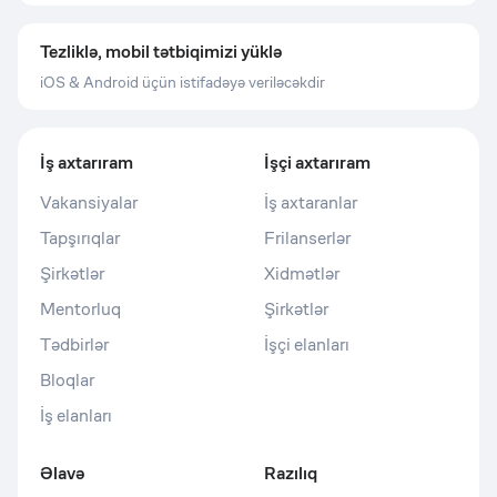
Tezliklə, mobil tətbiqimizi yüklə
iOS & Android üçün istifadəyə veriləcəkdir
İş axtarıram
İşçi axtarıram
Vakansiyalar
İş axtaranlar
Tapşırıqlar
Frilanserlər
Şirkətlər
Xidmətlər
Mentorluq
Şirkətlər
Tədbirlər
İşçi elanları
Bloqlar
İş elanları
Əlavə
Razılıq