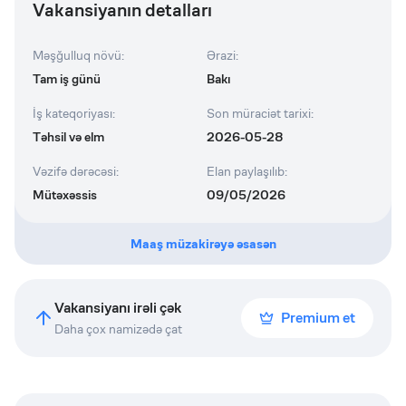
Vakansiyanın detalları
Məşğulluq növü
:
Ərazi
:
Tam iş günü
Bakı
İş kateqoriyası
:
Son müraciət tarixi
:
Təhsil və elm
2026-05-28
Vəzifə dərəcəsi
:
Elan paylaşılıb
:
Mütəxəssis
09/05/2026
Maaş müzakirəyə əsasən
Vakansiyanı irəli çək
Premium et
Daha çox namizədə çat