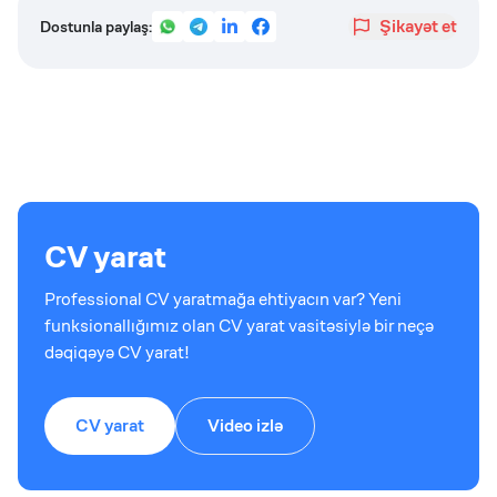
Şikayət et
Dostunla paylaş:
CV yarat
Professional CV yaratmağa ehtiyacın var? Yeni
funksionallığımız olan CV yarat vasitəsiylə bir neçə
dəqiqəyə CV yarat!
CV yarat
Video izlə