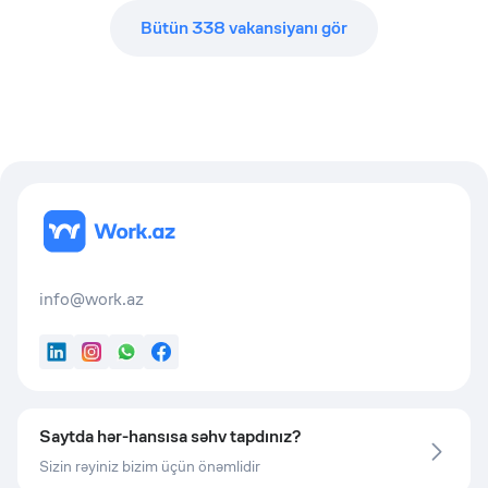
Bütün
338
vakansiyanı gör
info@work.az
LinkedIn
Instagram
WhatsApp
Facebook
Saytda hər-hansısa səhv tapdınız?
Sizin rəyiniz bizim üçün önəmlidir