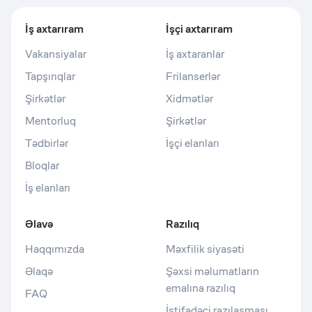
İş axtarıram
İşçi axtarıram
Vakansiyalar
İş axtaranlar
Tapşırıqlar
Frilanserlər
Şirkətlər
Xidmətlər
Mentorluq
Şirkətlər
Tədbirlər
İşçi elanları
Bloqlar
İş elanları
Əlavə
Razılıq
Haqqımızda
Məxfilik siyasəti
Əlaqə
Şəxsi məlumatların
emalına razılıq
FAQ
İstifadəçi razılaşması