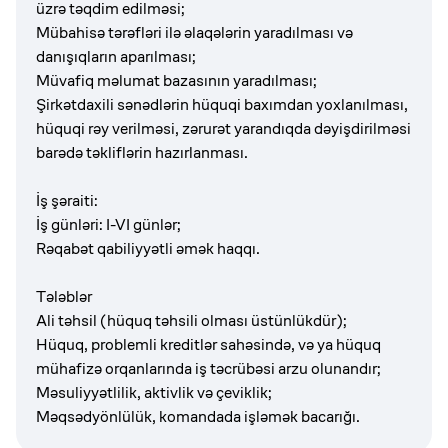
üzrə təqdim edilməsi;
Mübahisə tərəfləri ilə əlaqələrin yaradılması və
danışıqların aparılması;
Müvafiq məlumat bazasının yaradılması;
Şirkətdaxili sənədlərin hüquqi baxımdan yoxlanılması,
hüquqi rəy verilməsi, zərurət yarandıqda dəyişdirilməsi
barədə təkliflərin hazırlanması.
İş şəraiti:
İş günləri: I-VI günlər;
Rəqabət qabiliyyətli əmək haqqı.
Tələblər
Ali təhsil (hüquq təhsili olması üstünlükdür);
Hüquq, problemli kreditlər sahəsində, və ya hüquq
mühafizə orqanlarında iş təcrübəsi arzu olunandır;
Məsuliyyətlilik, aktivlik və çeviklik;
Məqsədyönlülük, komandada işləmək bacarığı.