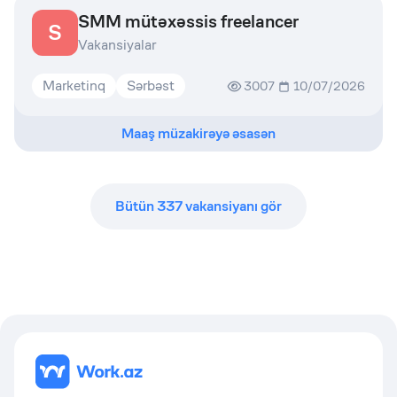
SMM mütəxəssis freelancer
S
Vakansiyalar
Marketinq
Sərbəst
3007
10/07/2026
Maaş müzakirəyə əsasən
Bütün
337
vakansiyanı gör