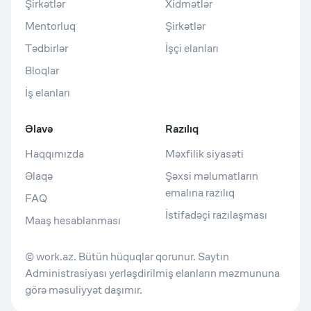
Şirkətlər
Xidmətlər
Mentorluq
Şirkətlər
Tədbirlər
İşçi elanları
Bloqlar
İş elanları
Əlavə
Razılıq
Haqqımızda
Məxfilik siyasəti
Əlaqə
Şəxsi məlumatların
emalına razılıq
FAQ
İstifadəçi razılaşması
Maaş hesablanması
© work.az. Bütün hüquqlar qorunur. Saytın
Administrasiyası yerləşdirilmiş elanların məzmununa
görə məsuliyyət daşımır.