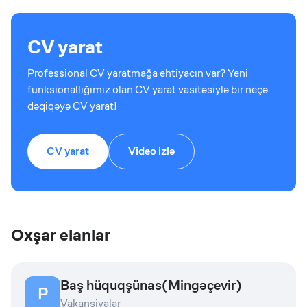
CV yarat
Professional CV yaratmağa ehtiyacın var? Yeni
funksionallığımız olan CV yarat vasitəsiylə bir neçə
dəqiqəyə CV yarat!
CV yarat
Video izlə
Oxşar elanlar
Baş hüquqşünas(Mingəçevir)
P
Vakansiyalar