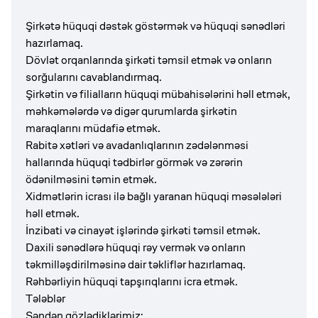
Şirkətə hüquqi dəstək göstərmək və hüquqi sənədləri
hazırlamaq.
Dövlət orqanlarında şirkəti təmsil etmək və onların
sorğularını cavablandırmaq.
Şirkətin və filialların hüquqi mübahisələrini həll etmək,
məhkəmələrdə və digər qurumlarda şirkətin
maraqlarını müdafiə etmək.
Rabitə xətləri və avadanlıqlarının zədələnməsi
hallarında hüquqi tədbirlər görmək və zərərin
ödənilməsini təmin etmək.
Xidmətlərin icrası ilə bağlı yaranan hüquqi məsələləri
həll etmək.
İnzibati və cinayət işlərində şirkəti təmsil etmək.
Daxili sənədlərə hüquqi rəy vermək və onların
təkmilləşdirilməsinə dair təkliflər hazırlamaq.
Rəhbərliyin hüquqi tapşırıqlarını icra etmək.
Tələblər
Səndən gözlədiklərimiz: