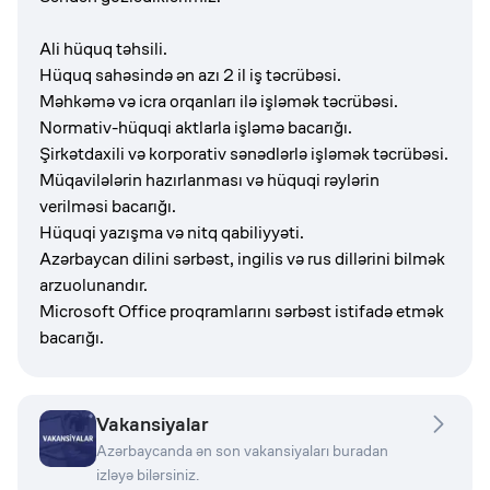
Ali hüquq təhsili.
Hüquq sahəsində ən azı 2 il iş təcrübəsi.
Məhkəmə və icra orqanları ilə işləmək təcrübəsi.
Normativ-hüquqi aktlarla işləmə bacarığı.
Şirkətdaxili və korporativ sənədlərlə işləmək təcrübəsi.
Müqavilələrin hazırlanması və hüquqi rəylərin
verilməsi bacarığı.
Hüquqi yazışma və nitq qabiliyyəti.
Azərbaycan dilini sərbəst, ingilis və rus dillərini bilmək
arzuolunandır.
Microsoft Office proqramlarını sərbəst istifadə etmək
bacarığı.
Vakansiyalar
Azərbaycanda ən son vakansiyaları buradan
izləyə bilərsiniz.