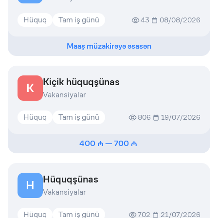
Hüquq
Tam iş günü
43
08/08/2026
Maaş müzakirəyə əsasən
Kiçik hüquqşünas
K
Vakansiyalar
Hüquq
Tam iş günü
806
19/07/2026
400
—
700
Hüquqşünas
H
Vakansiyalar
Hüquq
Tam iş günü
702
21/07/2026