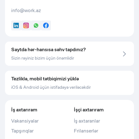
info@work.az
LinkedIn
Instagram
WhatsApp
Facebook
Saytda hər-hansısa səhv tapdınız?
Sizin rəyiniz bizim üçün önəmlidir
Tezliklə, mobil tətbiqimizi yüklə
iOS & Android üçün istifadəyə veriləcəkdir
İş axtarıram
İşçi axtarıram
Vakansiyalar
İş axtaranlar
Tapşırıqlar
Frilanserlər