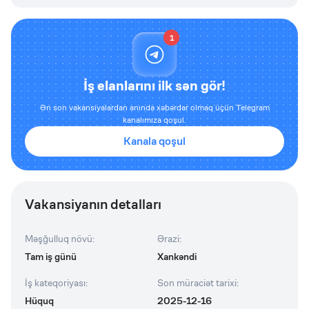
1
İş elanlarını ilk sən gör!
Ən son vakansiyalardan anında xəbərdar olmaq üçün Telegram
kanalımıza qoşul.
Kanala qoşul
Vakansiyanın detalları
Məşğulluq növü
:
Ərazi
:
Tam iş günü
Xankəndi
İş kateqoriyası
:
Son müraciət tarixi
:
Hüquq
2025-12-16