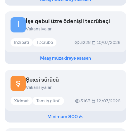
İşə qəbul üzrə ödənişli təcrübəçi
İ
Vakansiyalar
İnzibati
Təcrübə
3228
10/07/2026
Maaş müzakirəyə əsasən
Şəxsi sürücü
Ş
Vakansiyalar
Xidmət
Tam iş günü
3163
12/07/2026
Minimum
800