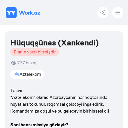
Menu
Hüquqşünas (Xankəndi)
Elanın vaxtı bitmişdir
777
baxış
Aztelekom
Təsvir
"Aztelekom" olaraq Azərbaycanın hər nöqtəsində
həyatlara toxunur, rəqəmsal gələcəyi inşa edirik.
Komandamıza qoşul və bu gələcəyin bir hissəsi ol!
Səni hansı missiya gözləyir?