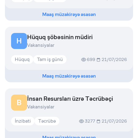
Maaş müzakirəyə əsasən
Hüquq şöbəsinin müdiri
H
Vakansiyalar
Hüquq
Tam iş günü
699
21/07/2026
Maaş müzakirəyə əsasən
İnsan Resursları üzrə Təcrübəçi
B
Vakansiyalar
İnzibati
Təcrübə
3277
21/07/2026
Maaş müzakirəyə əsasən