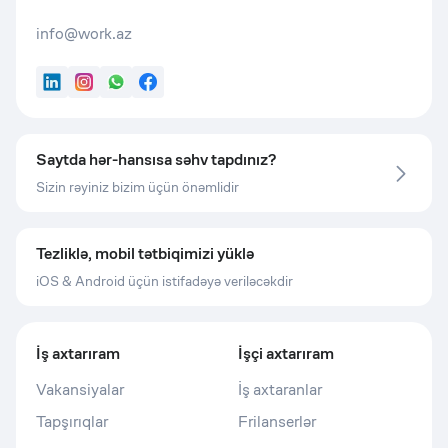
info@work.az
LinkedIn
Instagram
WhatsApp
Facebook
Saytda hər-hansısa səhv tapdınız?
Sizin rəyiniz bizim üçün önəmlidir
Tezliklə, mobil tətbiqimizi yüklə
iOS & Android üçün istifadəyə veriləcəkdir
İş axtarıram
İşçi axtarıram
Vakansiyalar
İş axtaranlar
Tapşırıqlar
Frilanserlər