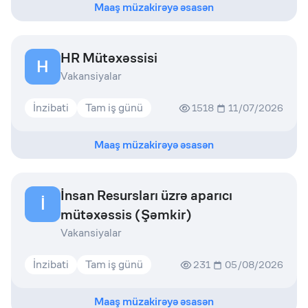
Maaş müzakirəyə əsasən
HR Mütəxəssisi
H
Vakansiyalar
İnzibati
Tam iş günü
1518
11/07/2026
Maaş müzakirəyə əsasən
İnsan Resursları üzrə aparıcı
İ
mütəxəssis (Şəmkir)
Vakansiyalar
İnzibati
Tam iş günü
231
05/08/2026
Maaş müzakirəyə əsasən