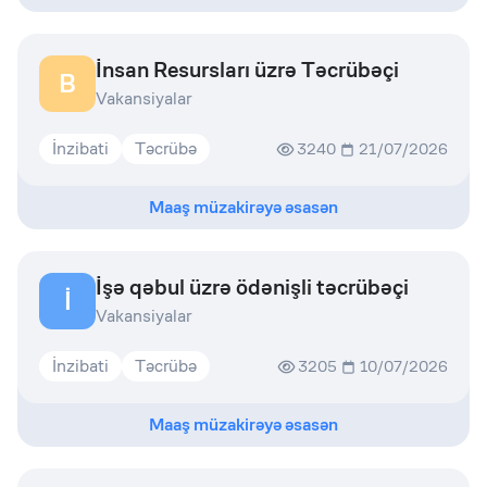
İnsan Resursları üzrə Təcrübəçi
B
Vakansiyalar
İnzibati
Təcrübə
3240
21/07/2026
Maaş müzakirəyə əsasən
İşə qəbul üzrə ödənişli təcrübəçi
İ
Vakansiyalar
İnzibati
Təcrübə
3205
10/07/2026
Maaş müzakirəyə əsasən