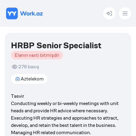
Menu
HRBP Senior Specialist
Elanın vaxtı bitmişdir
276
baxış
Aztelekom
Təsvir
Conducting weekly or bi-weekly meetings with unit
heads and provide HR advice where necessary.
Executing HR strategies and approaches to attract,
develop, and retain the best talent in the business.
Managing HR related communication.