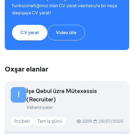
funksionallığımız olan CV yarat vasitəsiylə bir neçə
dəqiqəyə CV yarat!
CV yarat
Video izlə
Oxşar elanlar
İşə Qəbul üzrə Mütəxəssis
İ
(Recruiter)
Vakansiyalar
İnzibati
Tam iş günü
1099
28/07/2026