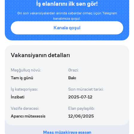
İş elanlarını ilk sən gör!
Ən son vakansiyalardan anında xəbərdar olmaq üçün Telegram
kanalımıza qoşul.
Kanala qoşul
Vakansiyanın detalları
Məşğulluq növü
:
Ərazi
:
Tam iş günü
Bakı
İş kateqoriyası
:
Son müraciət tarixi
:
İnzibati
2025-07-12
Vəzifə dərəcəsi
:
Elan paylaşılıb
:
Aparıcı mütəxəssis
12/06/2025
Maaş müzakirəyə əsasən