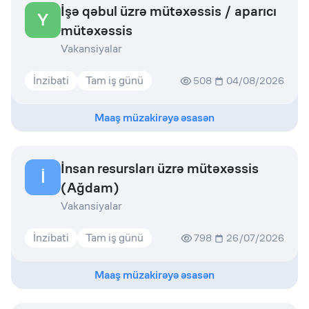
İşə qəbul üzrə mütəxəssis / aparıcı
Y
mütəxəssis
Vakansiyalar
İnzibati
Tam iş günü
508
04/08/2026
Maaş müzakirəyə əsasən
İnsan resursları üzrə mütəxəssis
İ
(Ağdam)
Vakansiyalar
İnzibati
Tam iş günü
798
26/07/2026
Maaş müzakirəyə əsasən