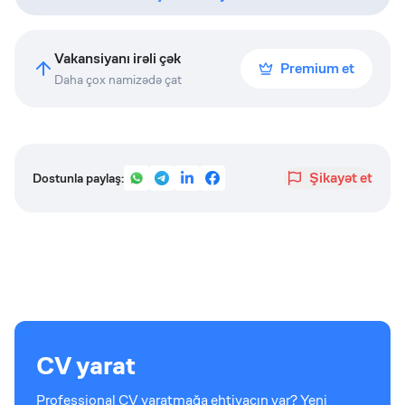
Vakansiyanı irəli çək
Premium et
Daha çox namizədə çat
Şikayət et
Dostunla paylaş:
CV yarat
Professional CV yaratmağa ehtiyacın var? Yeni