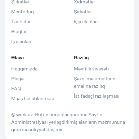
Şirkətlər
Xidmətlər
Mentorluq
Şirkətlər
Tədbirlər
İşçi elanları
Bloqlar
İş elanları
Əlavə
Razılıq
Haqqımızda
Məxfilik siyasəti
Əlaqə
Şəxsi məlumatların
emalına razılıq
FAQ
İstifadəçi razılaşması
Maaş hesablanması
© work.az. Bütün hüquqlar qorunur. Saytın
Administrasiyası yerləşdirilmiş elanların məzmununa
görə məsuliyyət daşımır.