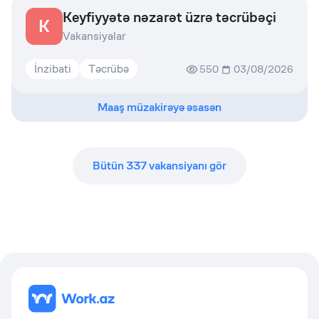
Keyfiyyətə nəzarət üzrə təcrübəçi
K
Vakansiyalar
İnzibati
Təcrübə
550
03/08/2026
Maaş müzakirəyə əsasən
Bütün
337
vakansiyanı gör