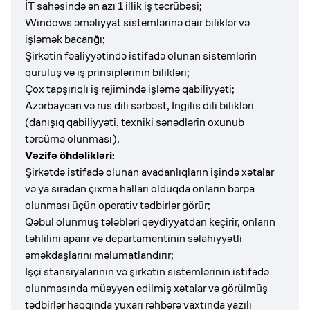
İT sahəsində ən azı 1 illik iş təcrübəsi;
Windows əməliyyat sistemlərinə dair biliklər və
işləmək bacarığı;
Şirkətin fəaliyyətində istifadə olunan sistemlərin
quruluş və iş prinsiplərinin bilikləri;
Çox tapşırıqlı iş rejimində işləmə qabiliyyəti;
Azərbaycan və rus dili sərbəst, İngilis dili bilikləri
(danışıq qabiliyyəti, texniki sənədlərin oxunub
tərcümə olunması).
Vəzifə öhdəlikləri:
Şirkətdə istifadə olunan avadanlıqların işində xətalar
və ya sıradan çıxma halları olduqda onların bərpa
olunması üçün operativ tədbirlər görür;
Qəbul olunmuş tələbləri qeydiyyatdan keçirir, onların
təhlilini aparır və departamentinin səlahiyyətli
əməkdaşlarını məlumatlandırır;
İşçi stansiyalarının və şirkətin sistemlərinin istifadə
olunmasında müəyyən edilmiş xətalar və görülmüş
tədbirlər haqqında yuxarı rəhbərə vaxtında yazılı