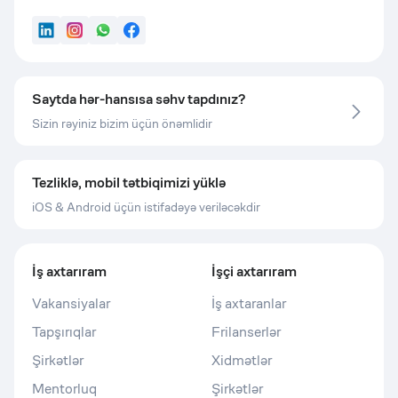
LinkedIn
Instagram
WhatsApp
Facebook
Saytda hər-hansısa səhv tapdınız?
Sizin rəyiniz bizim üçün önəmlidir
Tezliklə, mobil tətbiqimizi yüklə
iOS & Android üçün istifadəyə veriləcəkdir
İş axtarıram
İşçi axtarıram
Vakansiyalar
İş axtaranlar
Tapşırıqlar
Frilanserlər
Şirkətlər
Xidmətlər
Mentorluq
Şirkətlər