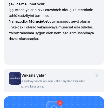
şəkildə məlumat verir;
İşçi stansiyalarının və cavabdeh olduğu sistemlərin
təhlükəsizliyini təmin edir.
Namizədlər
Müraciət et
düyməsində qeyd olunan
linkə daxil olaraq vakansiyaya müraciət edə bilərlər.
Yalnız tələblərə uyğun olan namizədlər müsahibəyə
dəvət olunacaqlar.
Vakansiyalar
Azərbaycanda ən son vakansiyaları buradan
izləyə bilərsiniz.
1