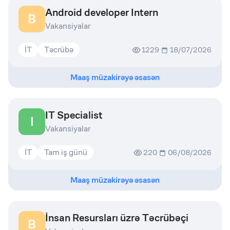
Android developer Intern
B
Vakansiyalar
İT
Təcrübə
1229
18/07/2026
Maaş müzakirəyə əsasən
IT Specialist
I
Vakansiyalar
İT
Tam iş günü
220
06/08/2026
Maaş müzakirəyə əsasən
İnsan Resursları üzrə Təcrübəçi
B