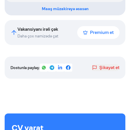
Maaş müzakirəyə əsasən
Vakansiyanı irəli çək
Premium et
Daha çox namizədə çat
Şikayət et
Dostunla paylaş:
CV yarat