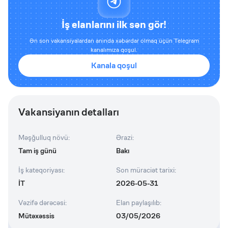
İş elanlarını ilk sən gör!
Ən son vakansiyalardan anında xəbərdar olmaq üçün Telegram
kanalımıza qoşul.
Kanala qoşul
Vakansiyanın detalları
Məşğulluq növü
:
Ərazi
:
Tam iş günü
Bakı
İş kateqoriyası
:
Son müraciət tarixi
:
İT
2026-05-31
Vəzifə dərəcəsi
:
Elan paylaşılıb
:
Mütəxəssis
03/05/2026