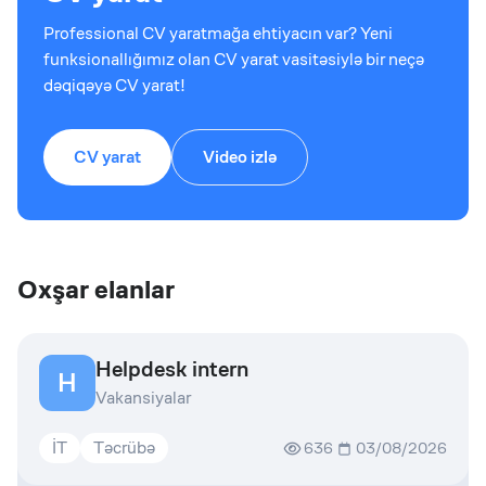
Professional CV yaratmağa ehtiyacın var? Yeni
funksionallığımız olan CV yarat vasitəsiylə bir neçə
dəqiqəyə CV yarat!
CV yarat
Video izlə
Oxşar elanlar
Helpdesk intern
H
Vakansiyalar
İT
Təcrübə
636
03/08/2026