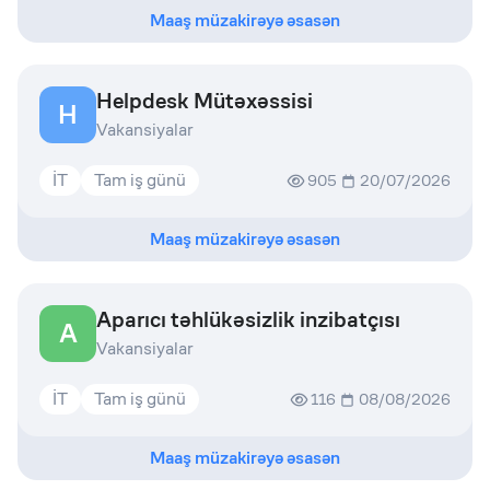
Maaş müzakirəyə əsasən
Helpdesk Mütəxəssisi
H
Vakansiyalar
İT
Tam iş günü
905
20/07/2026
Maaş müzakirəyə əsasən
Aparıcı təhlükəsizlik inzibatçısı
A
Vakansiyalar
İT
Tam iş günü
116
08/08/2026
Maaş müzakirəyə əsasən