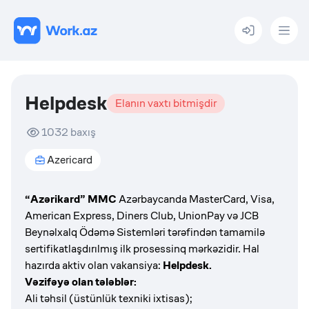
Menu
Helpdesk
Elanın vaxtı bitmişdir
1032
baxış
Azericard
“Azərikard” MMC
Azərbaycanda MasterCard, Visa,
American Express, Diners Club, UnionPay və JCB
Beynəlxalq Ödəmə Sistemləri tərəfindən tamamilə
sertifikatlaşdırılmış ilk prosessinq mərkəzidir. Hal
hazırda aktiv olan vakansiya:
Helpdesk.
Vəzifəyə olan tələblər:
Ali təhsil (üstünlük texniki ixtisas);