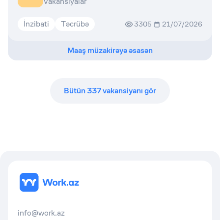
Vakansiyalar
İnzibati
Təcrübə
3305
21/07/2026
Maaş müzakirəyə əsasən
Bütün
337
vakansiyanı gör
info@work.az