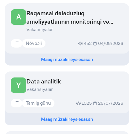
Rəqəmsal dələduzluq
A
əməliyyatlarının monitorinqi və
təhlili üzrə mütəxəssis
Vakansiyalar
İT
Növbəli
452
04/08/2026
Maaş müzakirəyə əsasən
Data analitik
Y
Vakansiyalar
İT
Tam iş günü
1025
25/07/2026
Maaş müzakirəyə əsasən