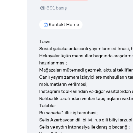
891
baxış
Kontakt Home
Təsvir
Sosial şəbəkələrdə canlı yayımların edilməsi, h
Hekayələr üçün məhsullar haqqında araşdırma 
hazırlanması;
Mağazaları mütəmadi gəzmək, aktual təklifləri
Canlı yayım zamanı izləyicilərə məhsulların ta
məlumatların verilməsi;
İnstaqram tool-larından və digər vasitələrdən ak
Rəhbərlik tərəfindən verilən tapşırıqların vaxt
Tələblər
Bu sahədə 1 illik iş təcrübəsi;
Səlis Azərbaycan dili biliyi, rus dili biliyi arzuo
Səlis və aydın intonasiya ilə danışıq bacarığı;