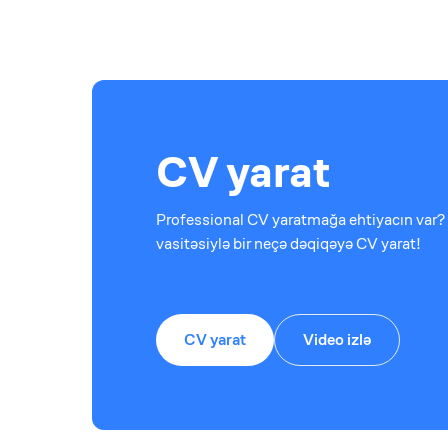
CV yarat
Professional CV yaratmağa ehtiyacın var? 
vasitəsiylə bir neçə dəqiqəyə CV yarat!
CV yarat
Video izlə