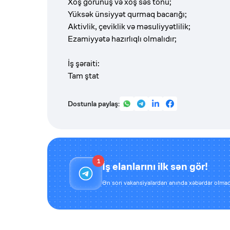
Xoş görünüş və xoş səs tonu;
Yüksək ünsiyyət qurmaq bacarığı;
Aktivlik, çeviklik və məsuliyyətlilik;
Ezamiyyətə hazırlıqlı olmalıdır;
İş şəraiti:
Tam ştat
Dostunla paylaş:
1
İş elanlarını ilk sən gör!
Ən son vakansiyalardan anında xəbərdar olmaq