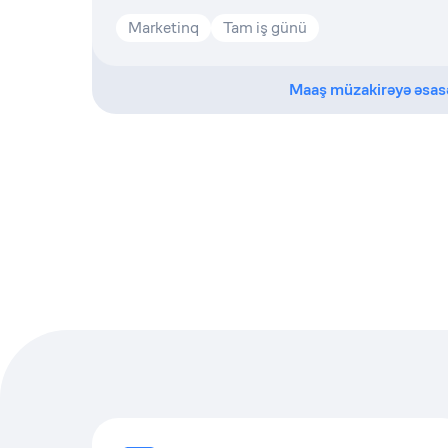
Marketinq
Tam iş günü
Maaş müzakirəyə əsas