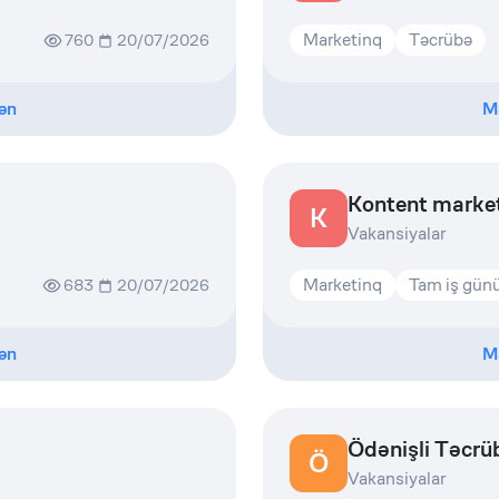
Marketinq
Təcrübə
760
20/07/2026
ən
M
Kontent marke
K
Vakansiyalar
Marketinq
Tam iş gün
683
20/07/2026
ən
M
Ödənişli Təcr
Ö
Vakansiyalar