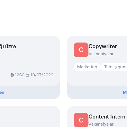
ğı üzrə
Copywriter
C
Vakansiyalar
Marketinq
Tam iş gün
1260
10/07/2026
ən
M
Content Intern
C
Vakansiyalar