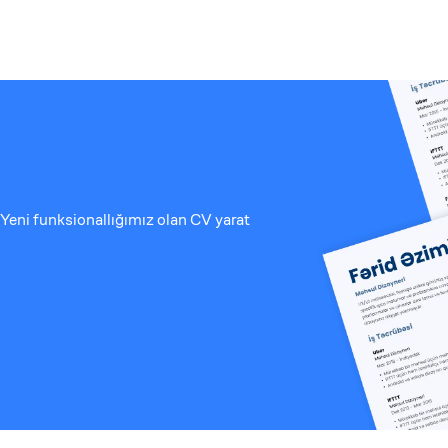
Yeni funksionallığımız olan CV yarat