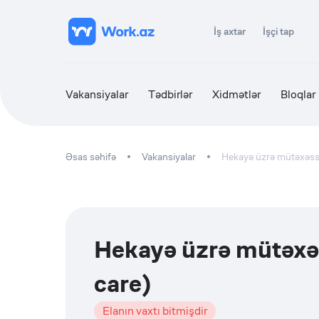
İş axtar
İşçi tap
Vakansiyalar
Tədbirlər
Xidmətlər
Bloqlar
Əsas səhifə
Vakansiyalar
Hekayə üzrə mütəxəssi
Hekayə üzrə mütəxəs
care)
Elanın vaxtı bitmişdir