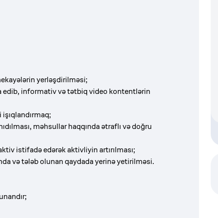
ekayələrin yerləşdirilməsi;
edib, informativ və tətbiq video kontentlərin
 işıqlandırmaq;
nıdılması, məhsullar haqqında ətraflı və doğru
tiv istifadə edərək aktivliyin artırılması;
ında və tələb olunan qaydada yerinə yetirilməsi.
lunandır;