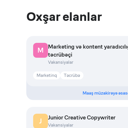
Oxşar elanlar
Marketing və kontent yaradıcılı
M
təcrübəçi
Vakansiyalar
Marketinq
Təcrübə
Maaş müzakirəyə əsas
Junior Creative Copywriter
J
Vakansiyalar