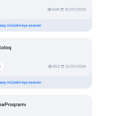
648
31/07/2026
aaş müzakirəyə əsasən
toloq
ü
953
11/07/2026
aaş müzakirəyə əsasən
übəProqramı