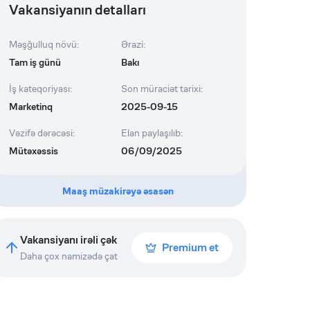
Vakansiyanın detalları
Məşğulluq növü
:
Ərazi
:
Tam iş günü
Bakı
İş kateqoriyası
:
Son müraciət tarixi
:
Marketinq
2025-09-15
Vəzifə dərəcəsi
:
Elan paylaşılıb
:
Mütəxəssis
06/09/2025
Maaş müzakirəyə əsasən
Vakansiyanı irəli çək
Premium et
Daha çox namizədə çat