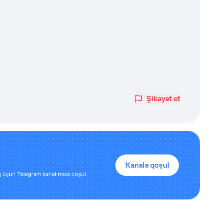
Şikayət et
Kanala qoşul
 üçün Telegram kanalımıza qoşul.