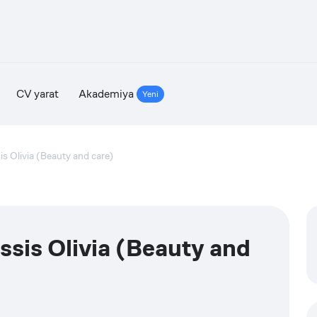
CV yarat
Akademiya
Yeni
s Olivia (Beauty and care)
sis Olivia (Beauty and