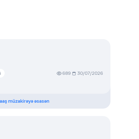
ü
689
30/07/2026
aaş müzakirəyə əsasən