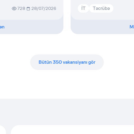
İT
Təcrübə
728
28/07/2026
ən
M
Bütün
350
vakansiyanı gör