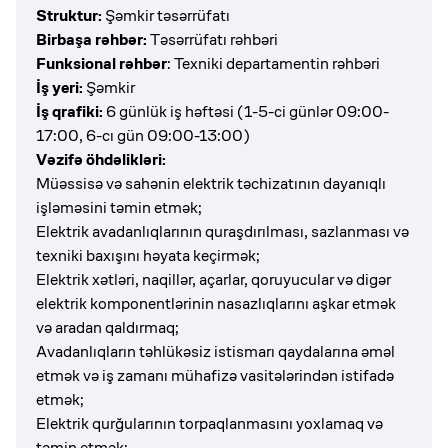
Struktur:
Şəmkir təsərrüfatı
Birbaşa rəhbər:
Təsərrüfatı rəhbəri
Funksional rəhbər
: Texniki departamentin rəhbəri
İş yeri:
Şəmkir
İş qrafiki:
6 günlük iş həftəsi (1-5-ci günlər 09:00-
17:00, 6-cı gün 09:00-13:00)
Vəzifə öhdəlikləri:
Müəssisə və sahənin elektrik təchizatının dayanıqlı
işləməsini təmin etmək;
Elektrik avadanlıqlarının quraşdırılması, sazlanması və
texniki baxışını həyata keçirmək;
Elektrik xətləri, naqillər, açarlar, qoruyucular və digər
elektrik komponentlərinin nasazlıqlarını aşkar etmək
və aradan qaldırmaq;
Avadanlıqların təhlükəsiz istismarı qaydalarına əməl
etmək və iş zamanı mühafizə vasitələrindən istifadə
etmək;
Elektrik qurğularının torpaqlanmasını yoxlamaq və
təmin etmək;