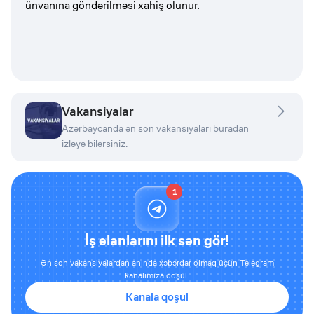
ünvanına göndərilməsi xahiş olunur.
Vakansiyalar
Azərbaycanda ən son vakansiyaları buradan
izləyə bilərsiniz.
1
İş elanlarını ilk sən gör!
Ən son vakansiyalardan anında xəbərdar olmaq üçün Telegram
kanalımıza qoşul.
Kanala qoşul