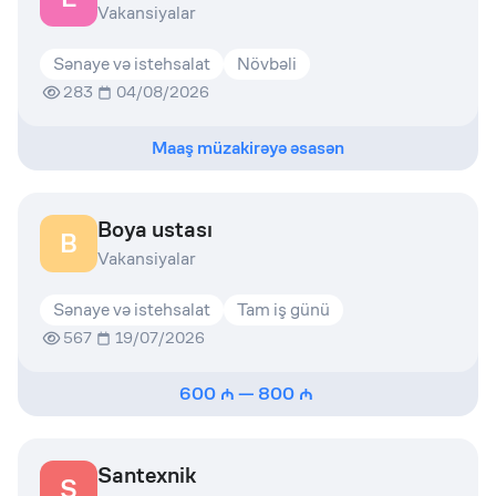
Vakansiyalar
Sənaye və istehsalat
Növbəli
283
04/08/2026
Maaş müzakirəyə əsasən
Boya ustası
B
Vakansiyalar
Sənaye və istehsalat
Tam iş günü
567
19/07/2026
600
—
800
Santexnik
S