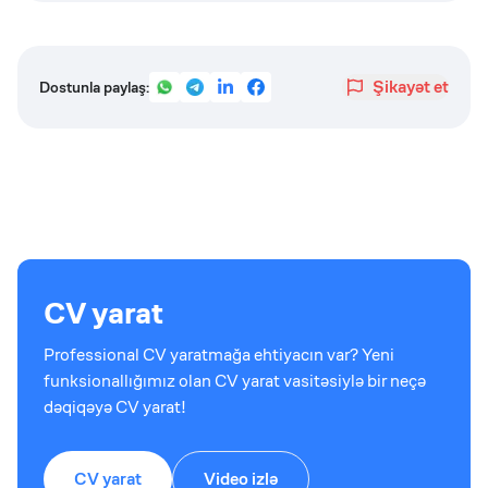
Şikayət et
Dostunla paylaş:
CV yarat
Professional CV yaratmağa ehtiyacın var? Yeni
funksionallığımız olan CV yarat vasitəsiylə bir neçə
dəqiqəyə CV yarat!
CV yarat
Video izlə