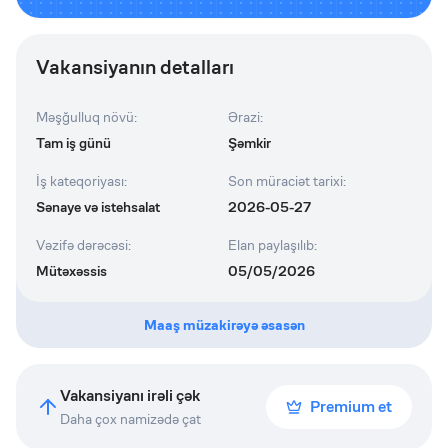
Vakansiyanın detalları
Məşğulluq növü
:
Ərazi
:
Tam iş günü
Şəmkir
İş kateqoriyası
:
Son müraciət tarixi
:
Sənaye və istehsalat
2026-05-27
Vəzifə dərəcəsi
:
Elan paylaşılıb
:
Mütəxəssis
05/05/2026
Maaş müzakirəyə əsasən
Vakansiyanı irəli çək
Premium et
Daha çox namizədə çat