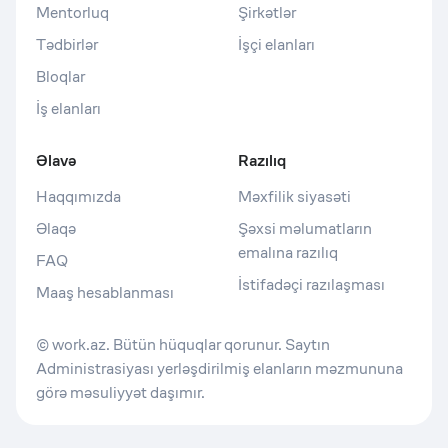
Mentorluq
Şirkətlər
Tədbirlər
İşçi elanları
Bloqlar
İş elanları
Əlavə
Razılıq
Haqqımızda
Məxfilik siyasəti
Əlaqə
Şəxsi məlumatların
emalına razılıq
FAQ
İstifadəçi razılaşması
Maaş hesablanması
© work.az. Bütün hüquqlar qorunur. Saytın
Administrasiyası yerləşdirilmiş elanların məzmununa
görə məsuliyyət daşımır.