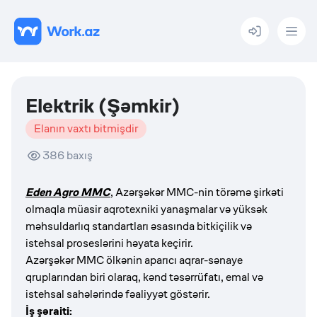
Menu
Elektrik (Şəmkir)
Elanın vaxtı bitmişdir
386
baxış
Eden Agro MMC
, Azərşəkər MMC-nin törəmə şirkəti
olmaqla müasir aqrotexniki yanaşmalar və yüksək
məhsuldarlıq standartları əsasında bitkiçilik və
istehsal proseslərini həyata keçirir.
Azərşəkər MMC ölkənin aparıcı aqrar-sənaye
qruplarından biri olaraq, kənd təsərrüfatı, emal və
istehsal sahələrində fəaliyyət göstərir.
İş şəraiti: