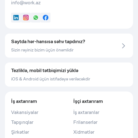
info@work.az
LinkedIn
Instagram
WhatsApp
Facebook
Saytda hər-hansısa səhv tapdınız?
Sizin rəyiniz bizim üçün önəmlidir
Tezliklə, mobil tətbiqimizi yüklə
iOS & Android üçün istifadəyə veriləcəkdir
İş axtarıram
İşçi axtarıram
Vakansiyalar
İş axtaranlar
Tapşırıqlar
Frilanserlər
Şirkətlər
Xidmətlər