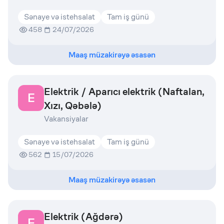
Sənaye və istehsalat
Tam iş günü
458
24/07/2026
Maaş müzakirəyə əsasən
Elektrik / Aparıcı elektrik (Naftalan,
E
Xızı, Qəbələ)
Vakansiyalar
Sənaye və istehsalat
Tam iş günü
562
15/07/2026
Maaş müzakirəyə əsasən
Elektrik (Ağdərə)
E