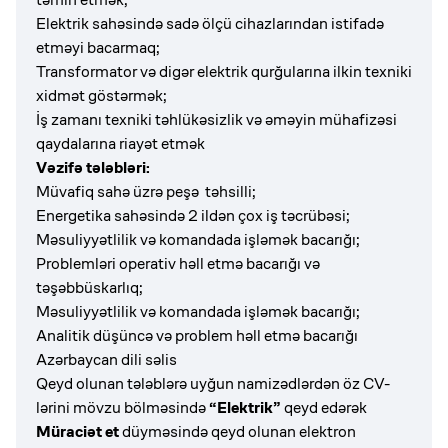
Elektrik sahəsində sadə ölçü cihazlarından istifadə
etməyi bacarmaq;
Transformator və digər elektrik qurğularına ilkin texniki
xidmət göstərmək;
İş zamanı texniki təhlükəsizlik və əməyin mühafizəsi
qaydalarına riayət etmək
Vəzifə tələbləri:
Müvafiq sahə üzrə peşə təhsilli;
Energetika sahəsində 2 ildən çox iş təcrübəsi;
Məsuliyyətlilik və komandada işləmək bacarığı;
Problemləri operativ həll etmə bacarığı və
təşəbbüskarlıq;
Məsuliyyətlilik və komandada işləmək bacarığı;
Analitik düşüncə və problem həll etmə bacarığı
Azərbaycan dili səlis
Qeyd olunan tələblərə uyğun namizədlərdən öz CV-
lərini mövzu bölməsində
“Elektrik”
qeyd edərək
Müraciət et
düyməsində qeyd olunan elektron