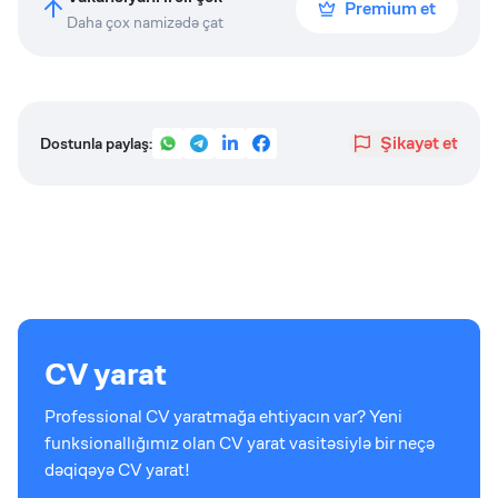
Premium et
Daha çox namizədə çat
Şikayət et
Dostunla paylaş:
CV yarat
Professional CV yaratmağa ehtiyacın var? Yeni
funksionallığımız olan CV yarat vasitəsiylə bir neçə
dəqiqəyə CV yarat!