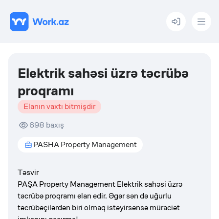
Menu
Elektrik sahəsi üzrə təcrübə
proqramı
Elanın vaxtı bitmişdir
698
baxış
PASHA Property Management
Təsvir
PAŞA Property Management Elektrik sahəsi üzrə
təcrübə proqramı elan edir. Əgər sən də uğurlu
təcrübəçilərdən biri olmaq istəyirsənsə müraciət