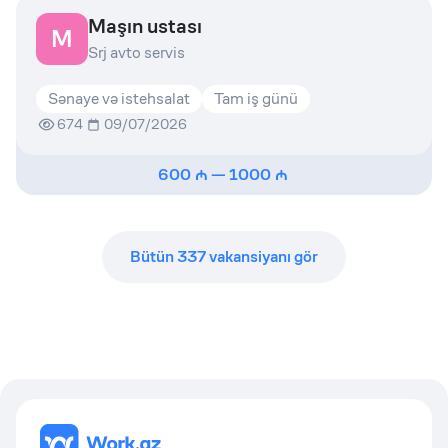
Maşın ustası
M
Srj avto servis
Sənaye və istehsalat
Tam iş günü
674
09/07/2026
600
—
1000
Bütün
337
vakansiyanı gör