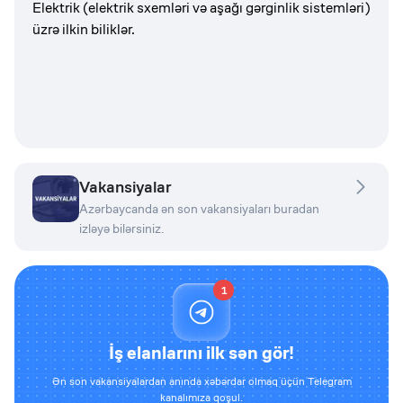
Elektrik (elektrik sxemləri və aşağı gərginlik sistemləri)
üzrə ilkin biliklər.
Vakansiyalar
Azərbaycanda ən son vakansiyaları buradan
izləyə bilərsiniz.
1
İş elanlarını ilk sən gör!
Ən son vakansiyalardan anında xəbərdar olmaq üçün Telegram
kanalımıza qoşul.