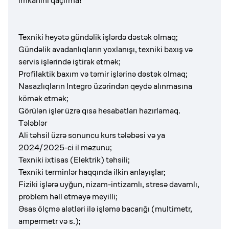
imkanını qaçırma!
Texniki heyətə gündəlik işlərdə dəstək olmaq;
Gündəlik avadanlıqların yoxlanışı, texniki baxış və
servis işlərində iştirak etmək;
Profilaktik baxım və təmir işlərinə dəstək olmaq;
Nasazlıqların Integro üzərindən qeydə alınmasına
kömək etmək;
Görülən işlər üzrə qısa hesabatları hazırlamaq.
Tələblər
Ali təhsil üzrə sonuncu kurs tələbəsi və ya
2024/2025-ci il məzunu;
Texniki ixtisas (Elektrik) təhsili;
Texniki terminlər haqqında ilkin anlayışlar;
Fiziki işlərə uyğun, nizam-intizamlı, stresə davamlı,
problem həll etməyə meyilli;
Əsas ölçmə alətləri ilə işləmə bacarığı (multimetr,
ampermetr və s.);