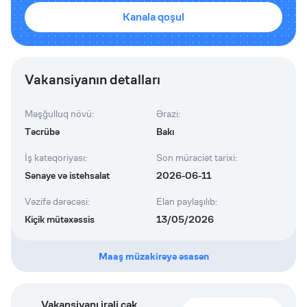
Kanala qoşul
Vakansiyanın detalları
Məşğulluq növü
:
Ərazi
:
Təcrübə
Bakı
İş kateqoriyası
:
Son müraciət tarixi
:
Sənaye və istehsalat
2026-06-11
Vəzifə dərəcəsi
:
Elan paylaşılıb
:
Kiçik mütəxəssis
13/05/2026
Maaş müzakirəyə əsasən
Vakansiyanı irəli çək