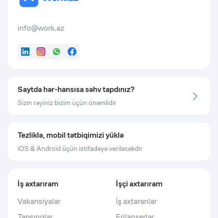
info@work.az
LinkedIn
Instagram
WhatsApp
Facebook
Saytda hər-hansısa səhv tapdınız?
Sizin rəyiniz bizim üçün önəmlidir
Tezliklə, mobil tətbiqimizi yüklə
iOS & Android üçün istifadəyə veriləcəkdir
İş axtarıram
İşçi axtarıram
Vakansiyalar
İş axtaranlar
Tapşırıqlar
Frilanserlər