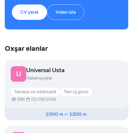
CV yarat
Video izlə
Oxşar elanlar
Universal Usta
U
Vakansiyalar
Sənaye və istehsalat
Tam iş günü
396
02/08/2026
1000
—
1200