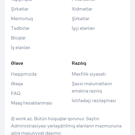
Şirkətlər
Xidmətlər
Mentorluq
Şirkətlər
Tədbirlər
İşçi elanları
Bloqlar
İş elanları
Əlavə
Razılıq
Haqqımızda
Məxfilik siyasəti
Əlaqə
Şəxsi məlumatların
emalına razılıq
FAQ
İstifadəçi razılaşması
Maaş hesablanması
© work.az. Bütün hüquqlar qorunur. Saytın
Administrasiyası yerləşdirilmiş elanların məzmununa
görə məsuliyyət daşımır.