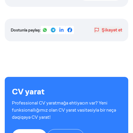
Şikayət et
Dostunla paylaş:
CV yarat
Professional CV yaratmağa ehtiyacın var? Yeni
funksionallığımız olan CV yarat vasitəsiylə bir neçə
dəqiqəyə CV yarat!