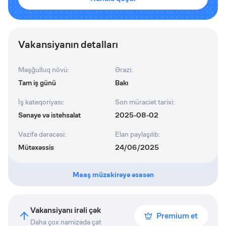
Vakansiyanın detalları
Məşğulluq növü
:
Ərazi
:
Tam iş günü
Bakı
İş kateqoriyası
:
Son müraciət tarixi
:
Sənaye və istehsalat
2025-08-02
Vəzifə dərəcəsi
:
Elan paylaşılıb
:
Mütəxəssis
24/06/2025
Maaş müzakirəyə əsasən
Vakansiyanı irəli çək
Premium et
Daha çox namizədə çat