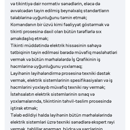
və tikintiyə dair normativ sənədlərin, eləcə də
əvvəlcədən təyin edilmiş beynəlxalq standartların
tələblərinə uyğunluğunu təmin etmək;
Komandanın bir üzvü kimi fəaliyyət göstərmək və
tikinti prosesinə daxil olan bütün tərəflərlə sıx
əməkdaşlıq etmək;
Tikinti müddətində elektrik hissəsinin sahəyə
tətbiqinin təyin edilməsi barədə müvafiq məsləhətləri
vermək və bütün mərhələlərdə İş Qrafikinin iş
həcmlərinə uyğunluğunu yoxlamaq;
Layihənin layihələndirmə prosesinə texniki dəstək
vermək, elektrik sistemlərinin spesifikasiyaları və iş
həcmlərini yoxlayıb müvafiq texniki rəy vermək;
İstehsalatın elektrik sistemlərinin sınaq və
yoxlamalarında, tikintinin təhvil-təslim prosesində
iştirak etmək;
Tələb edildiyi halda layihənin bütün mərhələlərində
elektrik sistemləri üzrə texniki sənədlərə ekspert rəyi
vermək, təhlillər aparmaq, büdcə və xərclərinin