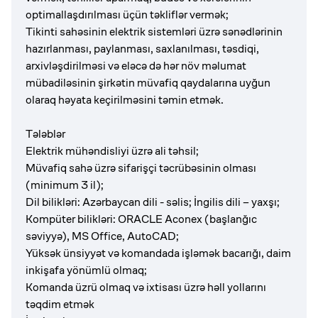
optimallaşdırılması üçün təkliflər vermək;
Tikinti sahəsinin elektrik sistemləri üzrə sənədlərinin
hazırlanması, paylanması, saxlanılması, təsdiqi,
arxivləşdirilməsi və eləcə də hər növ məlumat
mübadiləsinin şirkətin müvafiq qaydalarına uyğun
olaraq həyata keçirilməsini təmin etmək.
Tələblər
Elektrik mühəndisliyi üzrə ali təhsil;
Müvafiq sahə üzrə sifarişçi təcrübəsinin olması
(minimum 3 il);
Dil bilikləri: Azərbaycan dili - səlis; İngilis dili – yaxşı;
Kompüter bilikləri: ORACLE Aconex (başlanğıc
səviyyə), MS Office, AutoCAD;
Yüksək ünsiyyət və komandada işləmək bacarığı, daim
inkişafa yönümlü olmaq;
Komanda üzrü olmaq və ixtisası üzrə həll yollarını
təqdim etmək