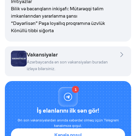
İmtiyazlar
Bilik və bacarıqların inkişafı: Mütərəqqi təlim
imkanlarından yararlanma şansı
“Dəyərlisən” Paşa loyallıq proqramına üzvlük
Könüllü tibbi siğorta
Vakansiyalar
Azərbaycanda ən son vakansiyaları buradan
izləyə bilərsiniz.
1
İş elanlarını ilk sən gör!
Ən son vakansiyalardan anında xəbərdar olmaq üçün Telegram
kanalımıza qoşul.
Kanala qoşul