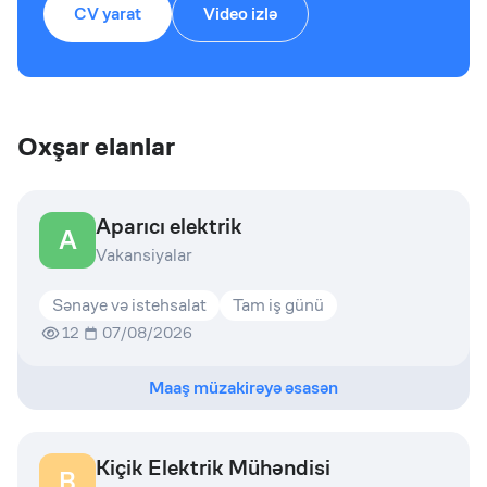
CV yarat
Video izlə
Oxşar elanlar
Aparıcı elektrik
A
Vakansiyalar
Sənaye və istehsalat
Tam iş günü
12
07/08/2026
Maaş müzakirəyə əsasən
Kiçik Elektrik Mühəndisi
B