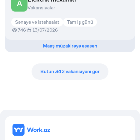
A
Vakansiyalar
Sənaye və istehsalat
Tam iş günü
746
13/07/2026
Maaş müzakirəyə əsasən
Bütün
342
vakansiyanı gör