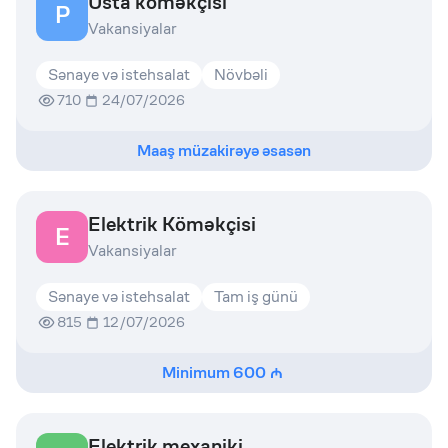
Usta köməkçisi
P
Vakansiyalar
Sənaye və istehsalat
Növbəli
710
24/07/2026
Maaş müzakirəyə əsasən
Elektrik Köməkçisi
E
Vakansiyalar
Sənaye və istehsalat
Tam iş günü
815
12/07/2026
Minimum
600
Elektrik mexaniki