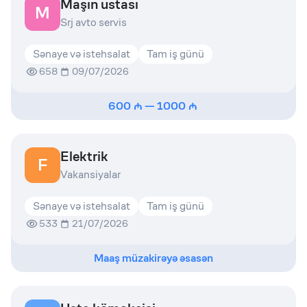
Maşın ustası
M
Srj avto servis
Sənaye və istehsalat
Tam iş günü
658
09/07/2026
600
—
1000
Elektrik
F
Vakansiyalar
Sənaye və istehsalat
Tam iş günü
533
21/07/2026
Maaş müzakirəyə əsasən