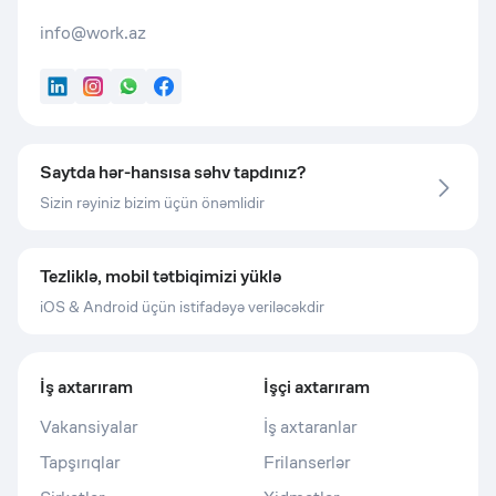
info@work.az
LinkedIn
Instagram
WhatsApp
Facebook
Saytda hər-hansısa səhv tapdınız?
Sizin rəyiniz bizim üçün önəmlidir
Tezliklə, mobil tətbiqimizi yüklə
iOS & Android üçün istifadəyə veriləcəkdir
İş axtarıram
İşçi axtarıram
Vakansiyalar
İş axtaranlar
Tapşırıqlar
Frilanserlər