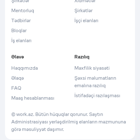
Şirkətlər
Xidmətlər
Mentorluq
Şirkətlər
Tədbirlər
İşçi elanları
Bloqlar
İş elanları
Əlavə
Razılıq
Haqqımızda
Məxfilik siyasəti
Əlaqə
Şəxsi məlumatların
emalına razılıq
FAQ
İstifadəçi razılaşması
Maaş hesablanması
© work.az. Bütün hüquqlar qorunur. Saytın
Administrasiyası yerləşdirilmiş elanların məzmununa
görə məsuliyyət daşımır.