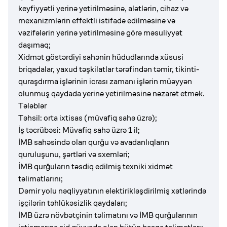
keyfiyyətli yerinə yetirilməsinə, alətlərin, cihaz və
mexanizmlərin effektli istifadə edilməsinə və
vəzifələrin yerinə yetirilməsinə görə məsuliyyət
daşımaq;
Xidmət göstərdiyi sahənin hüdudlarında xüsusi
briqadalar, yaxud təşkilatlar tərəfindən təmir, tikinti-
quraşdırma işlərinin icrası zamanı işlərin müəyyən
olunmuş qaydada yerinə yetirilməsinə nəzarət etmək.
Tələblər
Təhsil: orta ixtisas
(
müvafiq sahə üzrə
);
İş təcrübəsi: Müvafiq sahə üzrə 1 il;
İMB sahəsində olan qurğu və avadanlıqların
quruluşunu, şərtləri və sxemləri;
İMB qurğuların təsdiq edilmiş texniki xidmət
təlimatlarını;
Dəmir yolu nəqliyyatının elektirikləşdirilmiş xətlərində
işçilərin təhlükəsizlik qaydaları;
İMB üzrə növbətçinin təlimatını və İMB qurğularının