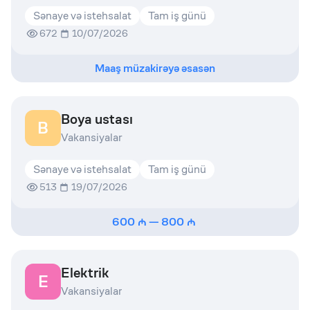
Sənaye və istehsalat
Tam iş günü
672
10/07/2026
Maaş müzakirəyə əsasən
Boya ustası
B
Vakansiyalar
Sənaye və istehsalat
Tam iş günü
513
19/07/2026
600
—
800
Elektrik
E
Vakansiyalar