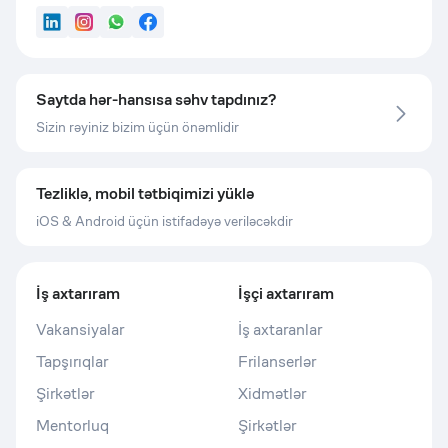
LinkedIn
Instagram
WhatsApp
Facebook
Saytda hər-hansısa səhv tapdınız?
Sizin rəyiniz bizim üçün önəmlidir
Tezliklə, mobil tətbiqimizi yüklə
iOS & Android üçün istifadəyə veriləcəkdir
İş axtarıram
İşçi axtarıram
Vakansiyalar
İş axtaranlar
Tapşırıqlar
Frilanserlər
Şirkətlər
Xidmətlər
Mentorluq
Şirkətlər