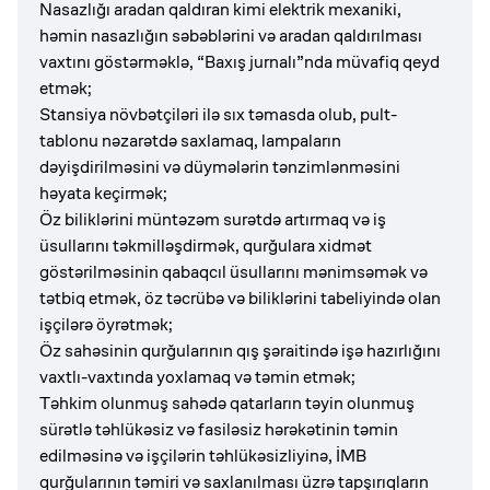
Nasazlığı aradan qaldıran kimi elektrik mexaniki,
həmin nasazlığın səbəblərini və aradan qaldırılması
vaxtını göstərməklə, “Baxış jurnalı”nda müvafiq qeyd
etmək;
Stansiya növbətçiləri ilə sıx təmasda olub, pult-
tablonu nəzarətdə saxlamaq, lampaların
dəyişdirilməsini və düymələrin tənzimlənməsini
həyata keçirmək;
Öz biliklərini müntəzəm surətdə artırmaq və iş
üsullarını təkmilləşdirmək, qurğulara xidmət
göstərilməsinin qabaqcıl üsullarını mənimsəmək və
tətbiq etmək, öz təcrübə və biliklərini tabeliyində olan
işçilərə öyrətmək;
Öz sahəsinin qurğularının qış şəraitində işə hazırlığını
vaxtlı-vaxtında yoxlamaq və təmin etmək;
Təhkim olunmuş sahədə qatarların təyin olunmuş
sürətlə təhlükəsiz və fasiləsiz hərəkətinin təmin
edilməsinə və işçilərin təhlükəsizliyinə, İMB
qurğularının təmiri və saxlanılması üzrə tapşırıqların