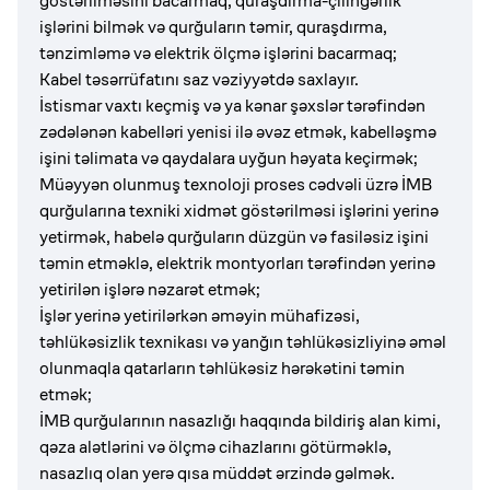
göstərilməsini bacarmaq, quraşdırma-çilingərlik
işlərini bilmək və qurğuların təmir, quraşdırma,
tənzimləmə və elektrik ölçmə işlərini bacarmaq;
Kabel təsərrüfatını saz vəziyyətdə saxlayır.
İstismar vaxtı keçmiş və ya kənar şəxslər tərəfindən
zədələnən kabelləri yenisi ilə əvəz etmək, kabelləşmə
işini təlimata və qaydalara uyğun həyata keçirmək;
Müəyyən olunmuş texnoloji proses cədvəli üzrə İMB
qurğularına texniki xidmət göstərilməsi işlərini yerinə
yetirmək, habelə qurğuların düzgün və fasiləsiz işini
təmin etməklə, elektrik montyorları tərəfindən yerinə
yetirilən işlərə nəzarət etmək;
İşlər yerinə yetirilərkən əməyin mühafizəsi,
təhlükəsizlik texnikası və yanğın təhlükəsizliyinə əməl
olunmaqla qatarların təhlükəsiz hərəkətini təmin
etmək;
İMB qurğularının nasazlığı haqqında bildiriş alan kimi,
qəza alətlərini və ölçmə cihazlarını götürməklə,
nasazlıq olan yerə qısa müddət ərzində gəlmək.