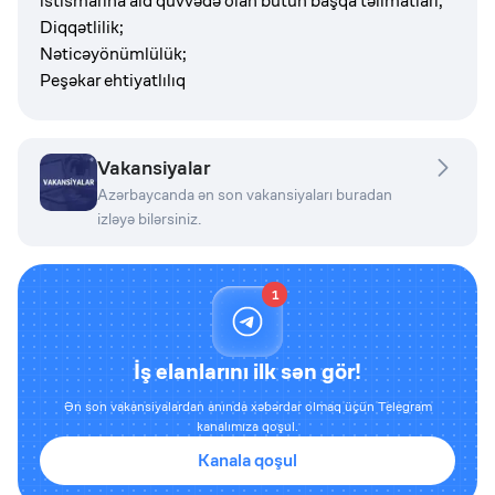
istismarına aid qüvvədə olan bütün başqa təlimatları;
Diqqətlilik;
Nəticəyönümlülük;
Peşəkar ehtiyatlılıq
Vakansiyalar
Azərbaycanda ən son vakansiyaları buradan
izləyə bilərsiniz.
1
İş elanlarını ilk sən gör!
Ən son vakansiyalardan anında xəbərdar olmaq üçün Telegram
kanalımıza qoşul.
Kanala qoşul