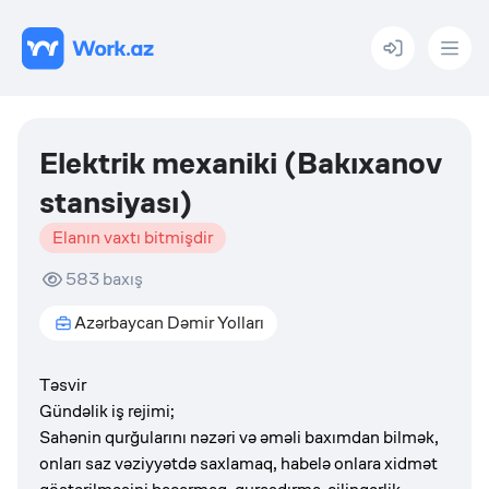
Menu
Elektrik mexaniki (Bakıxanov
stansiyası)
Elanın vaxtı bitmişdir
583
baxış
Azərbaycan Dəmir Yolları
Təsvir
Gündəlik iş rejimi;
Sahənin qurğularını nəzəri və əməli baxımdan bilmək,
onları saz vəziyyətdə saxlamaq, habelə onlara xidmət