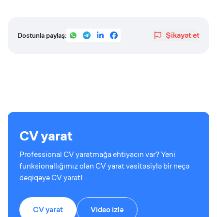
Şikayət et
Dostunla paylaş:
CV yarat
Professional CV yaratmağa ehtiyacın var? Yeni
funksionallığımız olan CV yarat vasitəsiylə bir neçə
dəqiqəyə CV yarat!
CV yarat
Video izlə