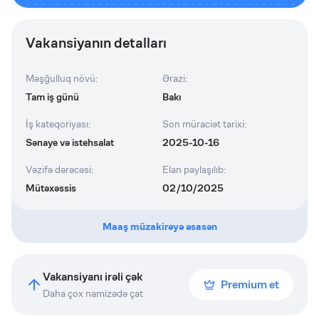
Vakansiyanın detalları
Məşğulluq növü
:
Ərazi
:
Tam iş günü
Bakı
İş kateqoriyası
:
Son müraciət tarixi
:
Sənaye və istehsalat
2025-10-16
Vəzifə dərəcəsi
:
Elan paylaşılıb
:
Mütəxəssis
02/10/2025
Maaş müzakirəyə əsasən
Vakansiyanı irəli çək
Premium et
Daha çox namizədə çat