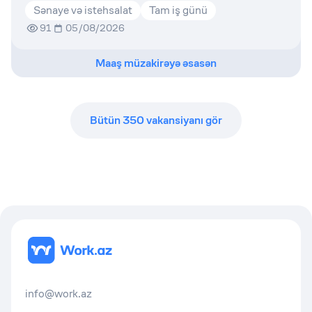
Sənaye və istehsalat
Tam iş günü
91
05/08/2026
Maaş müzakirəyə əsasən
Bütün
350
vakansiyanı gör
info@work.az