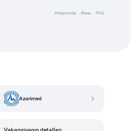
Haqqımızda
Əlaqə
FAQ
Azərimed
Vakansiyanın detalları