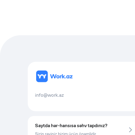
info@work.az
Saytda hər-hansısa səhv tapdınız?
Sizin rəyiniz bizim üçün önəmlidir