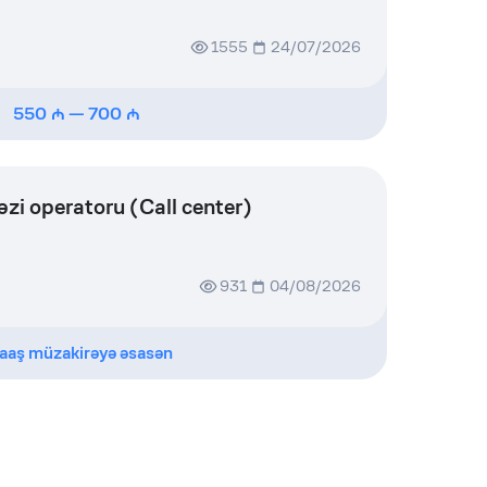
1555
24/07/2026
550
—
700
i operatoru (Call center)
931
04/08/2026
aaş müzakirəyə əsasən