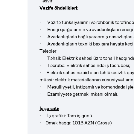
Təsvir
Vəzifə öhdəlikləri:
· Vəzifə funksiyalarını və rəhbərlik tərəfindən
· Enerji qurğularının və avadanlıqların enerji 
· Avadanlıqlarla bağlı yaranmış nasazlıqları
· Avadanlıqların texniki baxışını həyata keç
Tələblər
· Təhsil: Elektrik sahəsi üzrə təhsil haqqında
· Təcrübə: Elektrik sahəsində iş təcrübəsi;
· Elektrik sahəsinə aid olan təhlükəsizlik qay
müasir elektrik materiallarının xüsusiyyətlərini
· Məsulliyyətli, intizamlı və komandada işlə
· Ezamiyyətə getmək imkanı olmalı.
İş şəraiti:
·
İş qrafiki: Tam iş günü
·
Əmək haqqı: 1013 AZN (Gross)