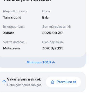
Məşğulluq növü
:
Ərazi
:
Tam iş günü
Bakı
İş kateqoriyası
:
Son müraciət tarixi
:
Xidmət
2025-09-30
Vəzifə dərəcəsi
:
Elan paylaşılıb
:
Mütəxəssis
30/08/2025
Minimum
1013
Vakansiyanı irəli çək
Premium et
Daha çox namizədə çat