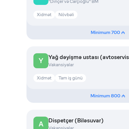
"Dinçer və Carçıoğlu" BM
Xidmət
Növbəli
Minimum
700
Yağ dəyişmə ustası (avtoservis
Y
Vakansiyalar
Xidmət
Tam iş günü
Minimum
800
Dispetçer (Biləsuvar)
A
Vakansiyalar