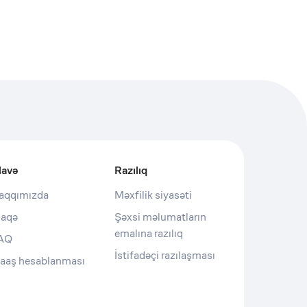
lavə
Razılıq
aqqımızda
Məxfilik siyasəti
laqə
Şəxsi məlumatların
emalına razılıq
AQ
İstifadəçi razılaşması
aaş hesablanması