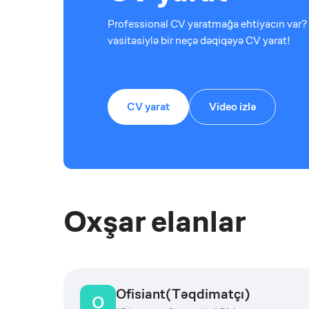
Professional CV yaratmağa ehtiyacın var? 
vasitəsiylə bir neçə dəqiqəyə CV yarat!
CV yarat
Video izlə
Oxşar elanlar
Ofisiant(Təqdimatçı)
O