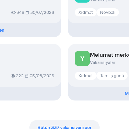
Xidmət
Növbəli
348
30/07/2026
ən
Məlumat mərkəz
Y
Vakansiyalar
Xidmət
Tam iş günü
222
05/08/2026
M
Bütün
337
vakansiyanı gör