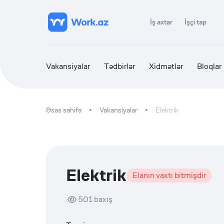
İş axtar
İşçi tap
Vakansiyalar
Tədbirlər
Xidmətlər
Bloqlar
Əsas səhifə
Vakansiyalar
Elektrik
Elektrik
Elanın vaxtı bitmişdir
501
baxış