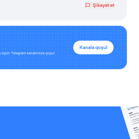
Şikayət et
Kanala qoşul
 üçün Telegram kanalımıza qoşul.