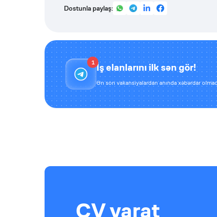
Dostunla paylaş:
1
İş elanlarını ilk sən gör!
Ən son vakansiyalardan anında xəbərdar olmaq
CV yarat