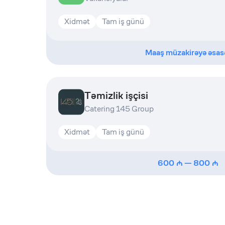
Xidmət
Tam iş günü
Maaş müzakirəyə əsas
Təmizlik işçisi
Catering 145 Group
Xidmət
Tam iş günü
600
—
800