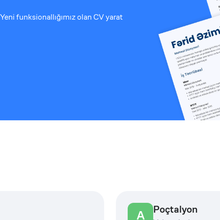
Yeni funksionallığımız olan CV yarat
Poçtalyon
A