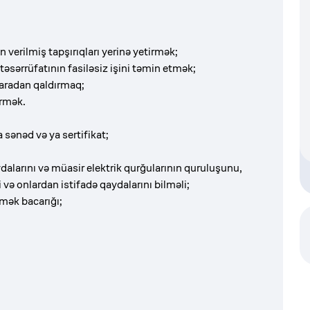
 verilmiş tapşırıqları yerinə yetirmək;
təsərrüfatının fasiləsiz işini təmin etmək;
 aradan qaldırmaq;
irmək.
 sənəd və ya sertifikat;
dalarını və müasir elektrik qurğularının quruluşunu,
 və onlardan istifadə qaydalarını bilməli;
mək bacarığı;