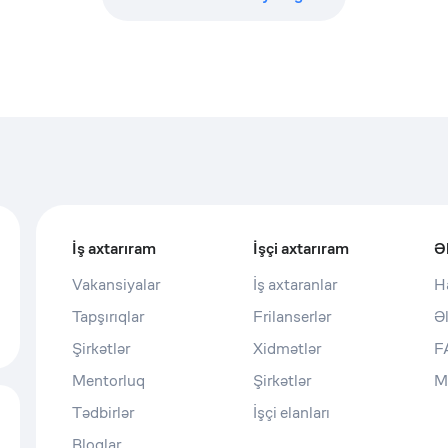
İş axtarıram
İşçi axtarıram
Ə
Vakansiyalar
İş axtaranlar
H
Tapşırıqlar
Frilanserlər
Ə
Şirkətlər
Xidmətlər
F
Mentorluq
Şirkətlər
M
Tədbirlər
İşçi elanları
Bloqlar