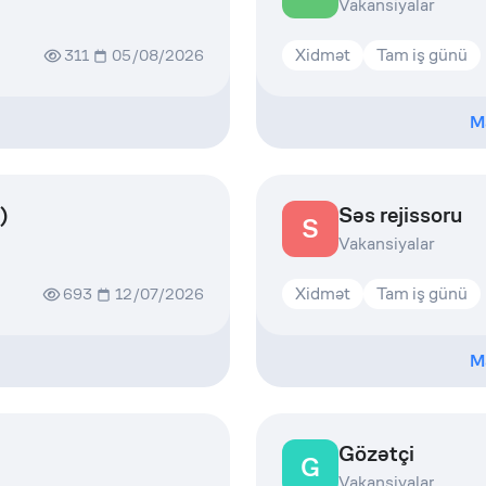
Vakansiyalar
Xidmət
Tam iş günü
311
05/08/2026
M
)
Səs rejissoru
S
Vakansiyalar
Xidmət
Tam iş günü
693
12/07/2026
M
Gözətçi
G
Vakansiyalar