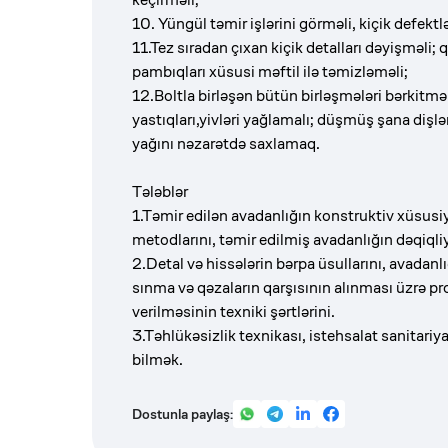
10. Yüngül təmir işlərini görməli, kiçik defektl
11.Tez sıradan çıxan kiçik detalları dəyişməli;
pambıqları xüsusi məftil ilə təmizləməli;
12.Boltla birləşən bütün birləşmələri bərkitməli
yastıqları,yivləri yağlamalı; düşmüş şana dişl
yağını nəzarətdə saxlamaq.
Tələblər
1.Təmir edilən avadanlığın konstruktiv xüsusi
metodlarını, təmir edilmiş avadanlığın dəqiql
2.Detal və hissələrin bərpa üsullarını, avadanlığ
sınma və qəzaların qarşısının alınması üzrə pro
verilməsinin texniki şərtlərini.
3.Təhlükəsizlik texnikası, istehsalat sanitar
bilmək.
Dostunla paylaş: