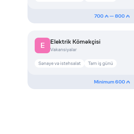
700
—
800
Elektrik Köməkçisi
E
Vakansiyalar
Sənaye və istehsalat
Tam iş günü
Minimum
600