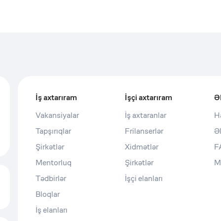
İş axtarıram
İşçi axtarıram
Ə
Vakansiyalar
İş axtaranlar
H
Tapşırıqlar
Frilanserlər
Ə
Şirkətlər
Xidmətlər
F
Mentorluq
Şirkətlər
M
Tədbirlər
İşçi elanları
Bloqlar
İş elanları