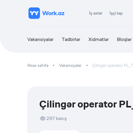
İş axtar
İşçi tap
Vakansiyalar
Tədbirlər
Xidmətlər
Bloqlar
Əsas səhifə
Vakansiyalar
Çilingər operator PL_
Çilingər operator P
297
baxış