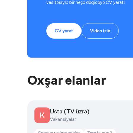
vasitəsiylə bir neçə dəqiqəyə CV yarat!
CV yarat
Video izlə
Oxşar elanlar
Usta (TV üzrə)
K
Vakansiyalar
Sənaye və istehsalat
Tam iş günü