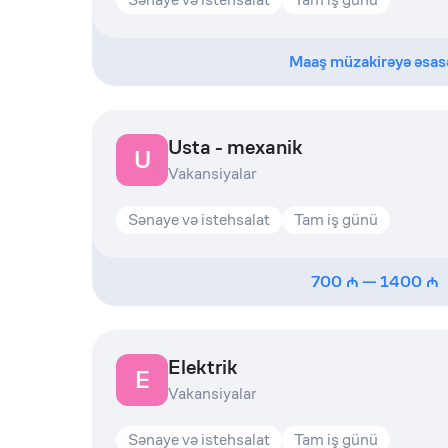
Maaş müzakirəyə əsas
Usta - mexanik
U
Vakansiyalar
Sənaye və istehsalat
Tam iş günü
700
—
1400
Elektrik
E
Vakansiyalar
Sənaye və istehsalat
Tam iş günü