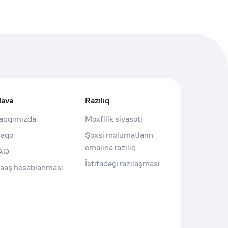
lavə
Razılıq
aqqımızda
Məxfilik siyasəti
laqə
Şəxsi məlumatların
emalına razılıq
AQ
İstifadəçi razılaşması
aaş hesablanması