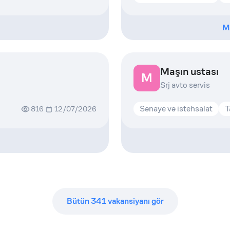
M
Maşın ustası
M
Srj avto servis
Sənaye və istehsalat
T
816
12/07/2026
Bütün
341
vakansiyanı gör