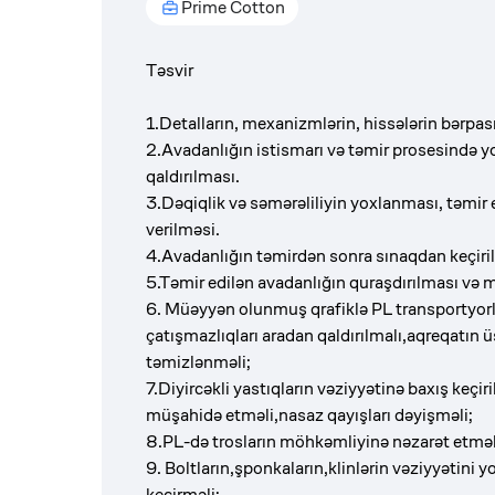
Prime Cotton
Təsvir
1.Detalların, mexanizmlərin, hissələrin bərpası
2.Avadanlığın istismarı və təmir prosesində y
qaldırılması.
3.Dəqiqlik və səmərəliliyin yoxlanması, təmir 
verilməsi.
4.Avadanlığın təmirdən sonra sınaqdan keçiril
5.Təmir edilən avadanlığın quraşdırılması və
6. Müəyyən olunmuş qrafiklə PL transportyorla
çatışmazlıqları aradan qaldırılmalı,aqreqatın ü
təmizlənməli;
7.Diyircəkli yastıqların vəziyyətinə baxış keçir
müşahidə etməli,nasaz qayışları dəyişməli;
8.PL-də trosların möhkəmliyinə nəzarət etməli
9. Boltların,şponkaların,klinlərin vəziyyətini y
keçirməli;