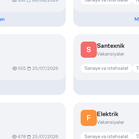
100
06/08/2026
ən
M
Santexnik
S
Vakansiyalar
Sənaye və istehsalat
T
501
25/07/2026
Elektrik
F
Vakansiyalar
Sənaye və istehsalat
T
478
25/07/2026