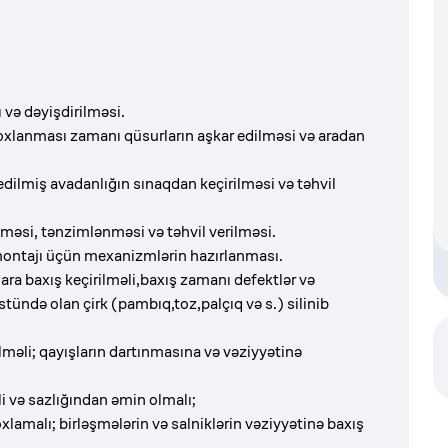
 və dəyişdirilməsi.
oxlanması zamanı qüsurların aşkar edilməsi və aradan
edilmiş avadanlığın sınaqdan keçirilməsi və təhvil
məsi, tənzimlənməsi və təhvil verilməsi.
 montajı üçün mexanizmlərin hazırlanması.
ra baxış keçirilməli,baxış zamanı defektlər və
stündə olan çirk (pambıq,toz,palçıq və s.) silinib
ilməli; qayışların dartınmasına və vəziyyətinə
 və sazlığından əmin olmalı;
oxlamalı; birləşmələrin və salniklərin vəziyyətinə baxış