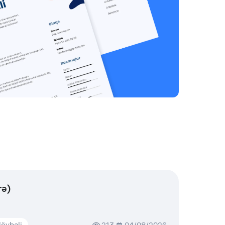
rə)
övbəli