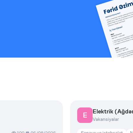
Elektrik (Ağdə
E
Vakansiyalar
Sənaye və istehsalat
N