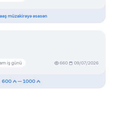
aaş müzakirəyə əsasən
am iş günü
660
09/07/2026
600
—
1000