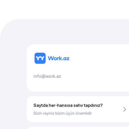
info@work.az
Saytda hər-hansısa səhv tapdınız?
Sizin rəyiniz bizim üçün önəmlidir