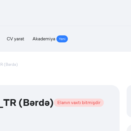
CV yarat
Akademiya
Yeni
TR (Bərdə)
L_TR (Bərdə)
Elanın vaxtı bitmişdir