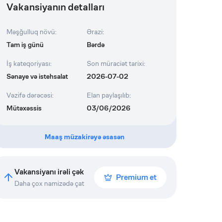
Vakansiyanın detalları
Məşğulluq növü
:
Ərazi
:
Tam iş günü
Bərdə
İş kateqoriyası
:
Son müraciət tarixi
:
Sənaye və istehsalat
2026-07-02
Vəzifə dərəcəsi
:
Elan paylaşılıb
:
Mütəxəssis
03/06/2026
Maaş müzakirəyə əsasən
Vakansiyanı irəli çək
Premium et
Daha çox namizədə çat