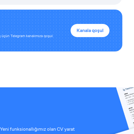
Kanala qoşul
 üçün Telegram kanalımıza qoşul.
Yeni funksionallığımız olan CV yarat