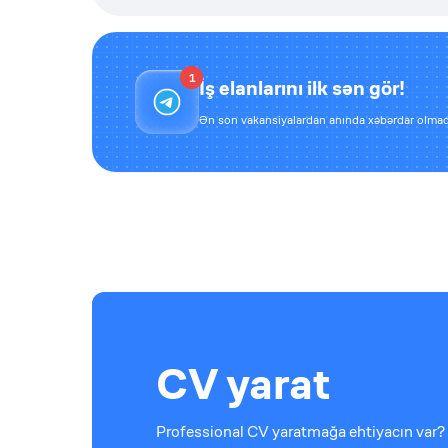
1
İş elanlarını ilk sən gör!
Ən son vakansiyalardan anında xəbərdar olmaq
CV yarat
Professional CV yaratmağa ehtiyacın var? 