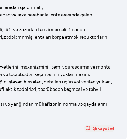
əri aradan qaldırmalı;
 qabaq və arxa barabanla lenta arasında qalan
; lüft və zazorları tənzimləməli; fırlanan
əri,zədələmnmiş lentaları bərpa etmək,reduktorların
yyətlərini, mexanizmini , təmir, quraşdırma və montaj
iyi və təcrübədən keçməsinin yoxlanmasını.
ın işləyən hissələri, detalları üçün yol verilən yükləri,
filaktik tədbirləri, təcrübədən keçməsi və təhvil
iyası və yanğından mühafizənin norma və qaydalarını
Şikayət et