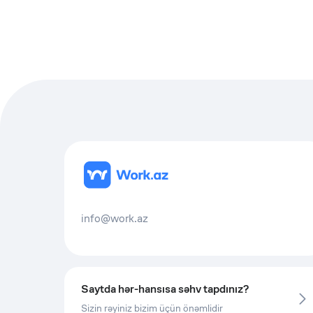
info@work.az
Saytda hər-hansısa səhv tapdınız?
Sizin rəyiniz bizim üçün önəmlidir