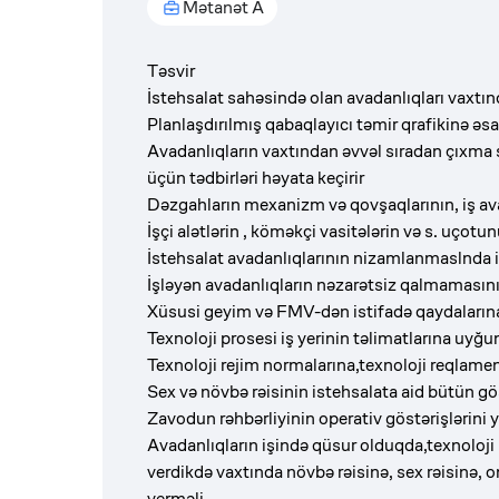
Mətanət A
Təsvir
İstehsalat sahəsində olan avadanlıqları vaxtınd
Planlaşdırılmış qabaqlayıcı təmir qrafikinə əsa
Avadanlıqların vaxtından əvvəl sıradan çıxma s
üçün tədbirləri həyata keçirir
Dəzgahların mexanizm və qovşaqlarının, iş avad
İşçi alətlərin , köməkçi vasitələrin və s. uçotun
İstehsalat avadanlıqlarının nizamlanmaslnda iş
İşləyən avadanlıqların nəzarətsiz qalmamasını
Xüsusi geyim və FMV-dən istifadə qaydalarına
Texnoloji prosesi iş yerinin təlimatlarına uyğun
Texnoloji rejim normalarına,texnoloji reqlament
Sex və növbə rəisinin istehsalata aid bütün gös
Zavodun rəhbərliyinin operativ göstərişlərini y
Avadanlıqların işində qüsur olduqda,texnoloji
verdikdə vaxtında növbə rəisinə, sex rəisinə,
verməli