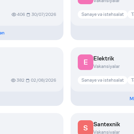
Vakansiyalar
Sənaye və istehsalat
T
406
30/07/2026
ən
Elektrik
E
Vakansiyalar
Sənaye və istehsalat
T
382
02/08/2026
M
Santexnik
S
Vakansiyalar