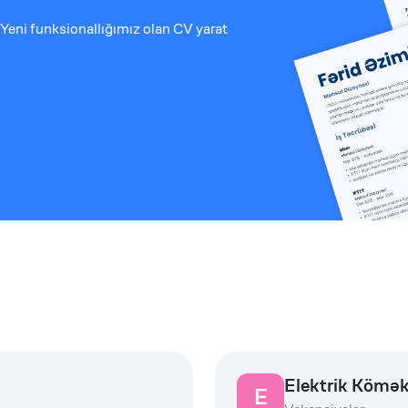
Yeni funksionallığımız olan CV yarat
Elektrik Kömək
E