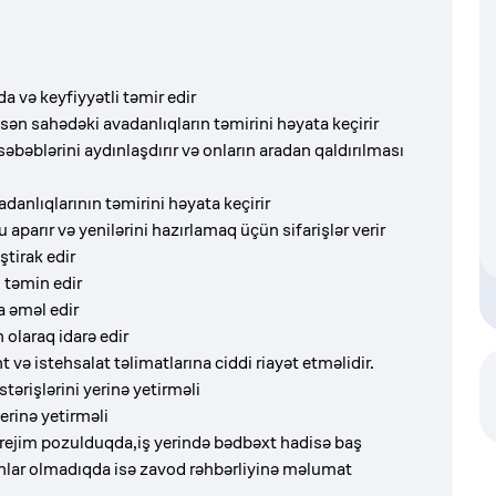
a və keyfiyyətli təmir edir
sən sahədəki avadanlıqların təmirini həyata keçirir
əbəblərini aydınlaşdırır və onların aradan qaldırılması
anlıqlarının təmirini həyata keçirir
u aparır və yenilərini hazırlamaq üçün sifarişlər verir
tirak edir
 təmin edir
 əməl edir
 olaraq idarə edir
 və istehsalat təlimatlarına ciddi riayət etməlidir.
tərişlərini yerinə yetirməli
erinə yetirməli
 rejim pozulduqda,iş yerində bədbəxt hadisə baş
 onlar olmadıqda isə zavod rəhbərliyinə məlumat