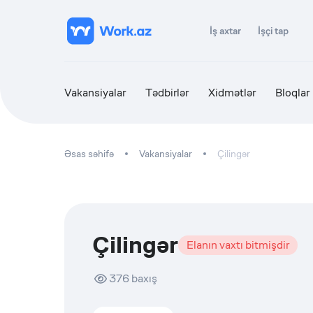
İş axtar
İşçi tap
Vakansiyalar
Tədbirlər
Xidmətlər
Bloqlar
Əsas səhifə
Vakansiyalar
Çilingər
Çilingər
Elanın vaxtı bitmişdir
376
baxış