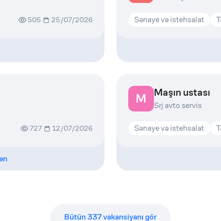
Sənaye və istehsalat
T
505
25/07/2026
Maşın ustası
M
Srj avto servis
Sənaye və istehsalat
T
727
12/07/2026
ən
Bütün
337
vakansiyanı gör