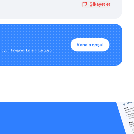
Şikayət et
Kanala qoşul
 üçün Telegram kanalımıza qoşul.