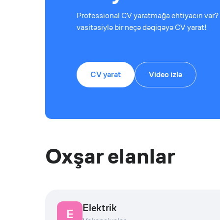
Professional CV yaratmağa ehtiyacın var? 
vasitəsiylə bir neçə dəqiqəyə CV yarat!
CV yarat
Video izlə
Oxşar elanlar
Elektrik
E