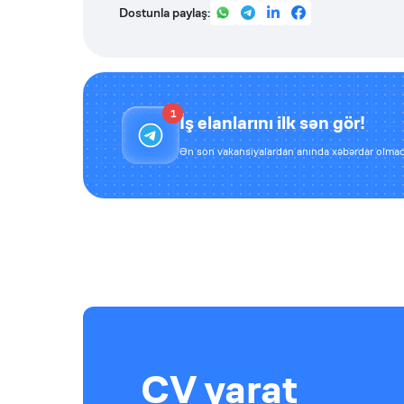
Dostunla paylaş:
1
İş elanlarını ilk sən gör!
Ən son vakansiyalardan anında xəbərdar olmaq
CV yarat