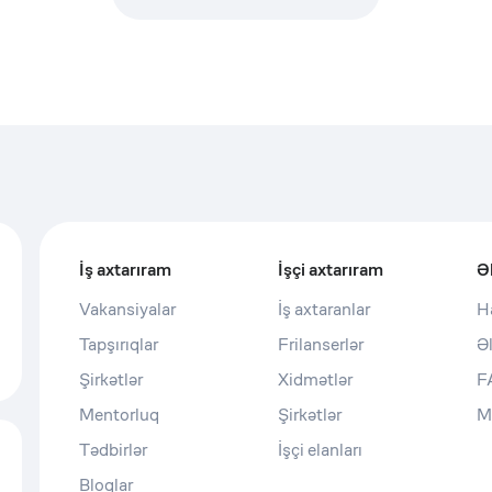
İş axtarıram
İşçi axtarıram
Ə
Vakansiyalar
İş axtaranlar
H
Tapşırıqlar
Frilanserlər
Ə
Şirkətlər
Xidmətlər
F
Mentorluq
Şirkətlər
M
Tədbirlər
İşçi elanları
Bloqlar