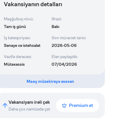
Vakansiyanın detalları
Məşğulluq növü
:
Ərazi
:
Tam iş günü
Bakı
İş kateqoriyası
:
Son müraciət tarixi
:
Sənaye və istehsalat
2026-05-06
Vəzifə dərəcəsi
:
Elan paylaşılıb
:
Mütəxəssis
07/04/2026
Maaş müzakirəyə əsasən
Vakansiyanı irəli çək
Premium et
Daha çox namizədə çat