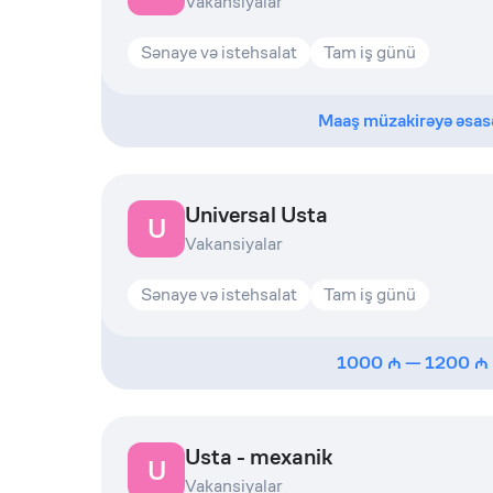
Vakansiyalar
Sənaye və istehsalat
Tam iş günü
Maaş müzakirəyə əsas
Universal Usta
U
Vakansiyalar
Sənaye və istehsalat
Tam iş günü
1000
—
1200
Usta - mexanik
U
Vakansiyalar