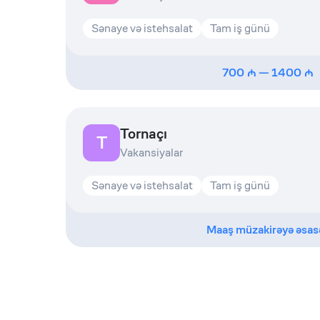
Sənaye və istehsalat
Tam iş günü
700
—
1400
Tornaçı
T
Vakansiyalar
Sənaye və istehsalat
Tam iş günü
Maaş müzakirəyə əsas