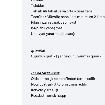
Tələblər
Təhsil: Ali təhsil və ya orta ixtisas təhsili
Təcrübə : Müvafiq sahə üzrə minimum 2 il rə
Fikrini izah etmək qabiliyyəti
İşə planlı yanaşması
Ünsiyyət yaratmaq bacarığı
İş qrafiki
6 günlük qrafik (şənbə günü yarım iş günü)
Biz nə təklif edirik
Qidalanma şirkət tərəfindən təmin edilir
Nəqliyyat şirkət tərəfin təmin edilir
Karyera yüksəlişi
Rəqabətli əmək haqqı