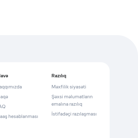
lavə
Razılıq
aqqımızda
Məxfilik siyasəti
laqə
Şəxsi məlumatların
emalına razılıq
AQ
İstifadəçi razılaşması
aaş hesablanması