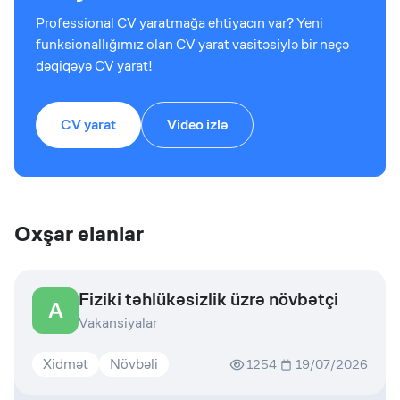
Professional CV yaratmağa ehtiyacın var? Yeni
funksionallığımız olan CV yarat vasitəsiylə bir neçə
dəqiqəyə CV yarat!
CV yarat
Video izlə
Oxşar elanlar
Fiziki təhlükəsizlik üzrə növbətçi
A
Vakansiyalar
Xidmət
Növbəli
1254
19/07/2026