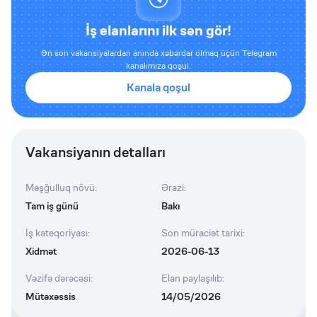
İş elanlarını ilk sən gör!
Ən son vakansiyalardan anında xəbərdar olmaq üçün Telegram
kanalımıza qoşul.
Kanala qoşul
Vakansiyanın detalları
Məşğulluq növü
:
Ərazi
:
Tam iş günü
Bakı
İş kateqoriyası
:
Son müraciət tarixi
:
Xidmət
2026-06-13
Vəzifə dərəcəsi
:
Elan paylaşılıb
:
Mütəxəssis
14/05/2026