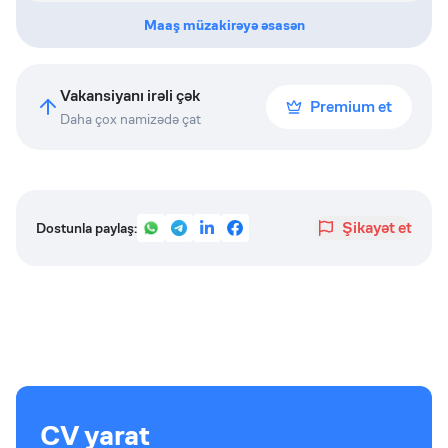
Maaş müzakirəyə əsasən
Vakansiyanı irəli çək
Premium et
Daha çox namizədə çat
Şikayət et
Dostunla paylaş:
CV yarat