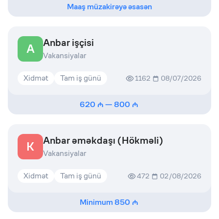
Maaş müzakirəyə əsasən
Anbar işçisi
A
Vakansiyalar
Xidmət
Tam iş günü
1162
08/07/2026
620
—
800
Anbar əməkdaşı (Hökməli)
K
Vakansiyalar
Xidmət
Tam iş günü
472
02/08/2026
Minimum
850