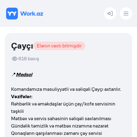
Menu
Çayçı
Elanın vaxtı bitmişdir
616
baxış
📍
Medsol
Komandamıza məsuliyyətli və səliqəli Çayçı axtarılır.
Vəzifələr:
Rəhbərlik və əməkdaşlar üçün çay/kofe servisinin
təşkili
Mətbəx və servis sahəsinin səliqəli saxlanılması
Gündəlik təmizlik və mətbəx nizamına nəzarət
Qonaqların qarşılanması zamanı çay servisi