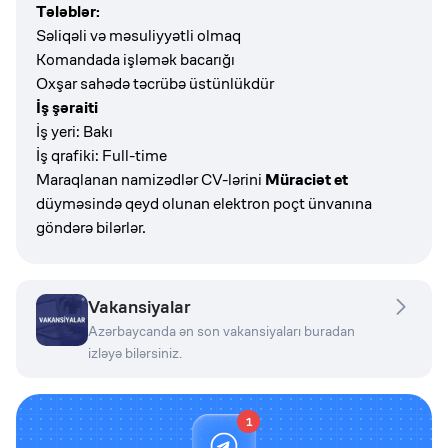
Tələblər:
Səliqəli və məsuliyyətli olmaq
Komandada işləmək bacarığı
Oxşar sahədə təcrübə üstünlükdür
İş şəraiti
İş yeri: Bakı
İş qrafiki: Full-time
Maraqlanan namizədlər CV-lərini
Müraciət et
düyməsində qeyd olunan elektron poçt ünvanına
göndərə bilərlər.
Vakansiyalar
Azərbaycanda ən son vakansiyaları buradan
izləyə bilərsiniz.
1