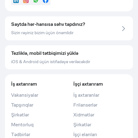
LinkedIn
Instagram
WhatsApp
Facebook
Saytda hər-hansısa səhv tapdınız?
Sizin rəyiniz bizim üçün önəmlidir
Tezliklə, mobil tətbiqimizi yüklə
iOS & Android üçün istifadəyə veriləcəkdir
İş axtarıram
İşçi axtarıram
Vakansiyalar
İş axtaranlar
Tapşırıqlar
Frilanserlər
Şirkətlər
Xidmətlər
Mentorluq
Şirkətlər
Tədbirlər
İşçi elanları