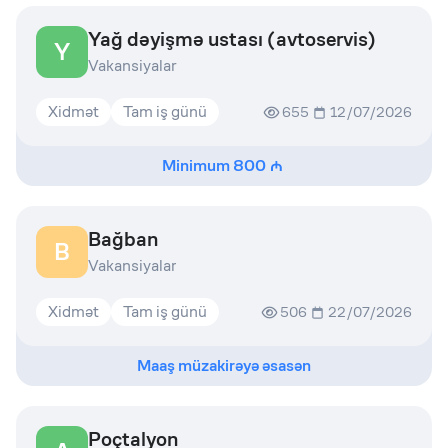
Yağ dəyişmə ustası (avtoservis)
Y
Vakansiyalar
Xidmət
Tam iş günü
655
12/07/2026
Minimum
800
Bağban
B
Vakansiyalar
Xidmət
Tam iş günü
506
22/07/2026
Maaş müzakirəyə əsasən
Poçtalyon