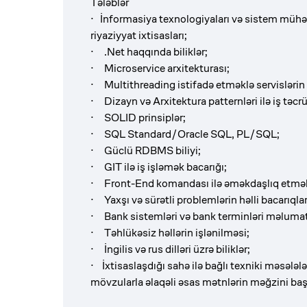
Tələblər
· İnformasiya texnologiyaları və sistem mühə
riyaziyyat ixtisasları;
· .Net
haqqında biliklər;
· Microservice arxitekturası;
· Multithreading istifadə etməklə servislərin
· Dizayn və Arxitektura patternləri ilə iş təcr
· SOLID prinsiplər;
· SQL Standard/Oracle SQL, PL/SQL;
· Güclü RDBMS biliyi;
· GIT ilə iş işləmək bacarığı;
· Front-End komandası ilə əməkdaşlıq etmə
· Yaxşı və sürətli problemlərin həlli bacarıqlar
· Bank sistemləri və bank terminləri məlumat
· Təhlükəsiz həllərin işlənilməsi;
· İngilis və rus dilləri üzrə biliklər;
· İxtisaslaşdığı sahə ilə bağlı texniki məsələ
mövzularla əlaqəli əsas mətnlərin məğzini baş