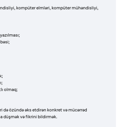
ndisliyi, kompüter elmləri, kompüter mühəndisliyi,
 yazılması;
übəsi;
k;
ı;
lı olmaq;
ləri də özündə əks etdirən konkret və mücərrəd
a düşmək və fikrini bildirmək.