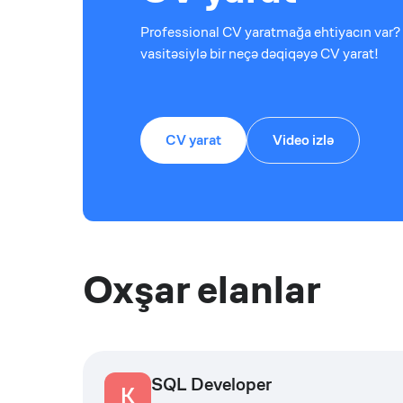
Professional CV yaratmağa ehtiyacın var? 
vasitəsiylə bir neçə dəqiqəyə CV yarat!
CV yarat
Video izlə
Oxşar elanlar
SQL Developer
K