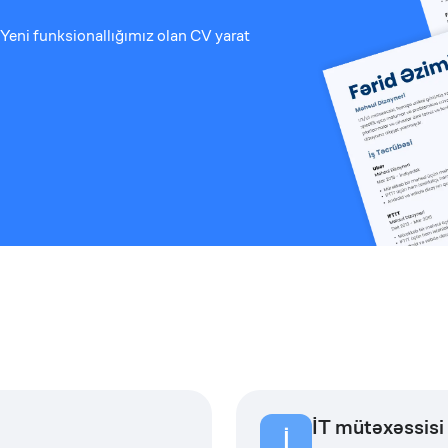
Yeni funksionallığımız olan CV yarat
İT mütəxəssisi
İ