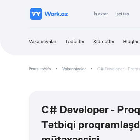
İş axtar
İşçi tap
Vakansiyalar
Tədbirlər
Xidmətlər
Bloqlar
Əsas səhifə
Vakansiyalar
C# Developer - Proqra
C# Developer - Proq
Tətbiqi proqramlaşd
mütəxəssisi