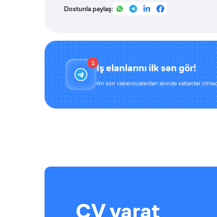
Dostunla paylaş:
1
İş elanlarını ilk sən gör!
Ən son vakansiyalardan anında xəbərdar olmaq
CV yarat