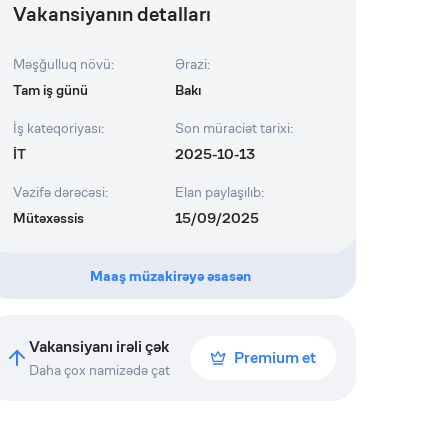
Vakansiyanın detalları
Məşğulluq növü
:
Ərazi
:
Tam iş günü
Bakı
İş kateqoriyası
:
Son müraciət tarixi
:
İT
2025-10-13
Vəzifə dərəcəsi
:
Elan paylaşılıb
:
Mütəxəssis
15/09/2025
Maaş müzakirəyə əsasən
Vakansiyanı irəli çək
Premium et
Daha çox namizədə çat