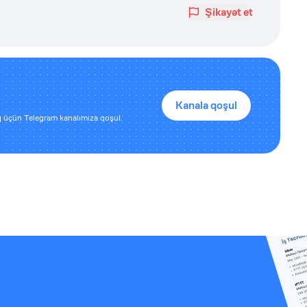
Şikayət et
Kanala qoşul
 üçün Telegram kanalımıza qoşul.