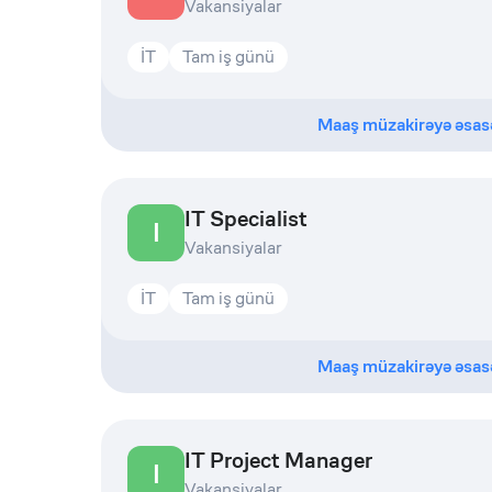
Vakansiyalar
İT
Tam iş günü
Maaş müzakirəyə əsas
IT Specialist
I
Vakansiyalar
İT
Tam iş günü
Maaş müzakirəyə əsas
IT Project Manager
I
Vakansiyalar