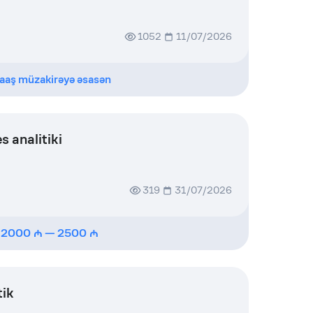
1052
11/07/2026
aaş müzakirəyə əsasən
s analitiki
319
31/07/2026
2000
—
2500
tik