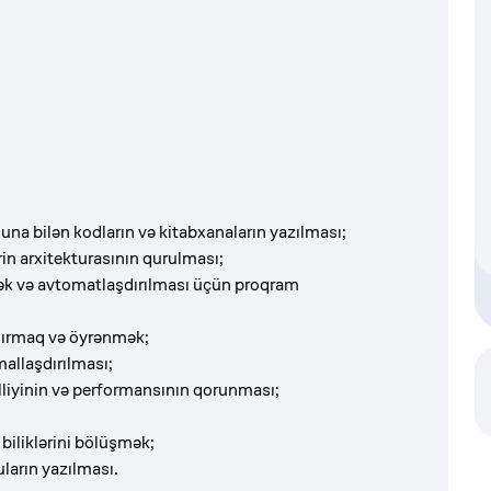
na bilən kodların və kitabxanaların yazılması;
rin arxitekturasının qurulması;
ək və avtomatlaşdırılması üçün proqram
dırmaq və öyrənmək;
allaşdırılması;
illiyinin və performansının qorunması;
biliklərini bölüşmək;
ların yazılması.