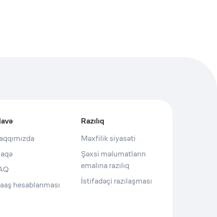
lavə
Razılıq
aqqımızda
Məxfilik siyasəti
laqə
Şəxsi məlumatların
emalına razılıq
AQ
İstifadəçi razılaşması
aaş hesablanması