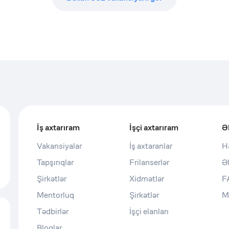
İş axtarıram
İşçi axtarıram
Ə
Vakansiyalar
İş axtaranlar
H
Tapşırıqlar
Frilanserlər
Ə
Şirkətlər
Xidmətlər
F
Mentorluq
Şirkətlər
M
Tədbirlər
İşçi elanları
Bloqlar