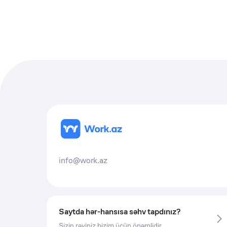
info@work.az
Saytda hər-hansısa səhv tapdınız?
Sizin rəyiniz bizim üçün önəmlidir