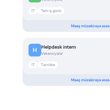
İT
Tam iş günü
Maaş müzakirəyə əsas
Helpdesk intern
H
Vakansiyalar
İT
Təcrübə
Maaş müzakirəyə əsas