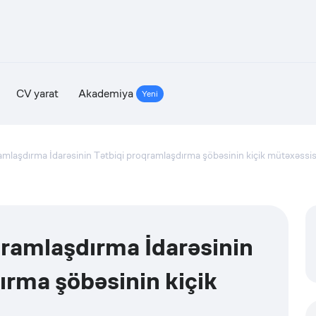
CV yarat
Akademiya
Yeni
mlaşdırma İdarəsinin Tətbiqi proqramlaşdırma şöbəsinin kiçik mütəxəssis
ramlaşdırma İdarəsinin
ırma şöbəsinin kiçik