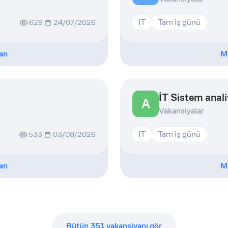
İT
Tam iş günü
629
24/07/2026
ən
M
İT Sistem anali
A
Vakansiyalar
İT
Tam iş günü
533
03/08/2026
ən
M
Bütün
351
vakansiyanı gör