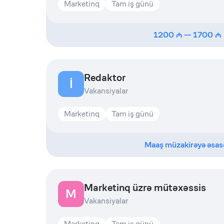
Marketinq
Tam iş günü
1200
—
1700
Redaktor
İ
Vakansiyalar
Marketinq
Tam iş günü
Maaş müzakirəyə əsas
Marketinq üzrə mütəxəssis
M
Vakansiyalar
Marketinq
Tam iş günü