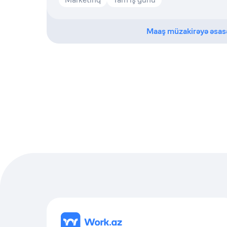
Maaş müzakirəyə əsas