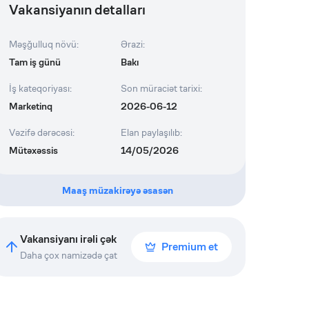
Vakansiyanın detalları
Məşğulluq növü
:
Ərazi
:
Tam iş günü
Bakı
İş kateqoriyası
:
Son müraciət tarixi
:
Marketinq
2026-06-12
Vəzifə dərəcəsi
:
Elan paylaşılıb
:
Mütəxəssis
14/05/2026
Maaş müzakirəyə əsasən
Vakansiyanı irəli çək
Premium et
Daha çox namizədə çat