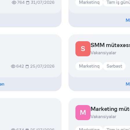
Marketinq
Tam iş gün
764
31/07/2026
M
SMM mütəxəssi
S
Vakansiyalar
Marketinq
Sərbəst
642
25/07/2026
ən
M
Marketing müt
M
Vakansiyalar
Marketinq
Tam iş gün