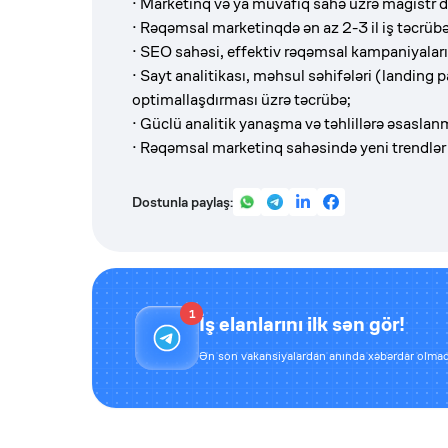
· Marketinq və ya müvafiq sahə üzrə magistr d
· Rəqəmsal marketinqdə ən az 2-3 il iş təcrübə
· SEO sahəsi, effektiv rəqəmsal kampaniyalar
· Sayt analitikası, məhsul səhifələri (landing 
optimallaşdırması üzrə təcrübə;
· Güclü analitik yanaşma və təhlillərə əsaslan
· Rəqəmsal marketinq sahəsində yeni trendlər v
Dostunla paylaş:
1
İş elanlarını ilk sən gör!
Ən son vakansiyalardan anında xəbərdar olmaq