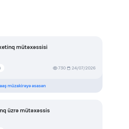
etinq mütəxəssisi
ü
730
24/07/2026
aaş müzakirəyə əsasən
inq üzrə mütəxəssis