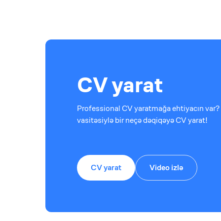
CV yarat
Professional CV yaratmağa ehtiyacın var? 
vasitəsiylə bir neçə dəqiqəyə CV yarat!
CV yarat
Video izlə