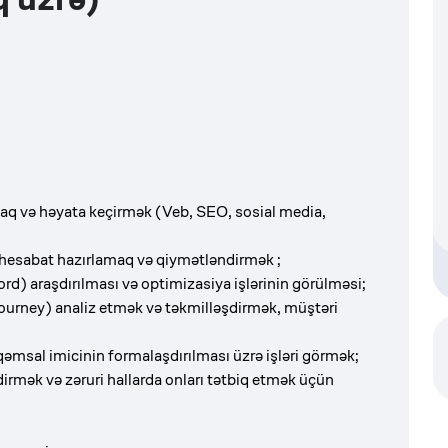
maq və həyata keçirmək (Veb, SEO, sosial media,
, hesabat hazırlamaq və qiymətləndirmək ;
word) araşdırılması və optimizasiya işlərinin görülməsi;
 journey) analiz etmək və təkmilləşdirmək, müştəri
əqəmsal imicinin formalaşdırılması üzrə işləri görmək;
dirmək və zəruri hallarda onları tətbiq etmək üçün