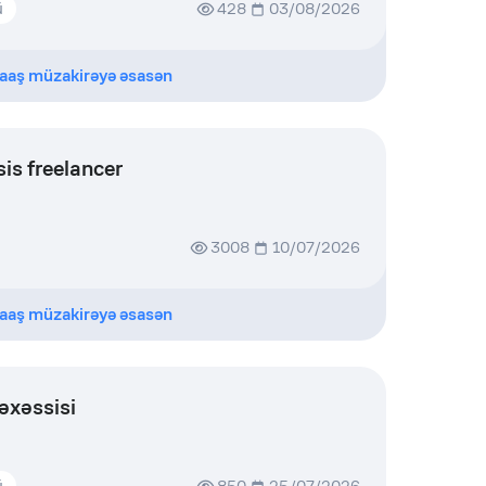
ü
428
03/08/2026
aaş müzakirəyə əsasən
s freelancer
3008
10/07/2026
aaş müzakirəyə əsasən
əxəssisi
ü