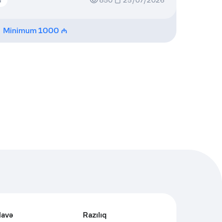
850
25/07/2026
Minimum
1000
lavə
Razılıq