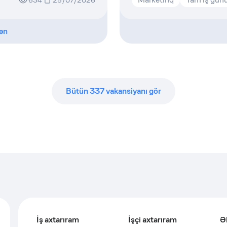
634
25/07/2026
ən
Bütün
337
vakansiyanı gör
İş axtarıram
İşçi axtarıram
Ə