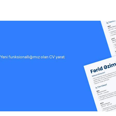
Yeni funksionallığımız olan CV yarat