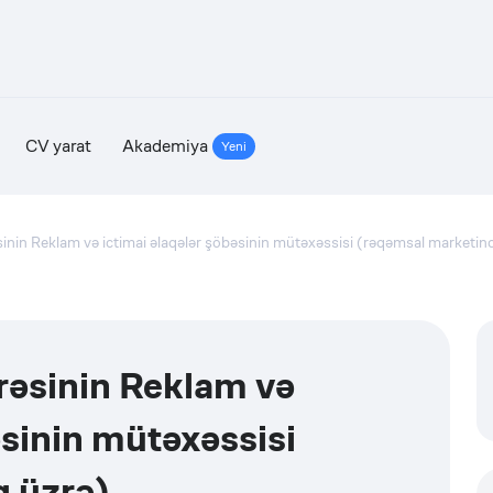
CV yarat
Akademiya
Yeni
əsinin Reklam və ictimai əlaqələr şöbəsinin mütəxəssisi (rəqəmsal marketin
arəsinin Reklam və
əsinin mütəxəssisi
q üzrə)