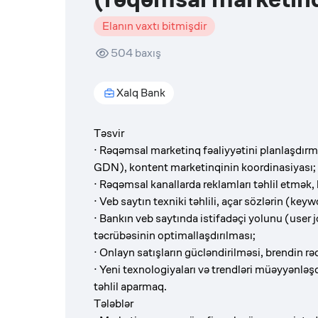
Elanın vaxtı bitmişdir
504
baxış
Xalq Bank
Təsvir
· Rəqəmsal marketinq fəaliyyətini planlaşdır
GDN), kontent marketinqinin koordinasiyası;
· Rəqəmsal kanallarda reklamları təhlil etmək
· Veb saytın texniki təhlili, açar sözlərin (key
· Bankın veb saytında istifadəçi yolunu (user
təcrübəsinin optimallaşdırılması;
· Onlayn satışların gücləndirilməsi, brendin r
· Yeni texnologiyaları və trendləri müəyyənləş
təhlil aparmaq.
Tələblər