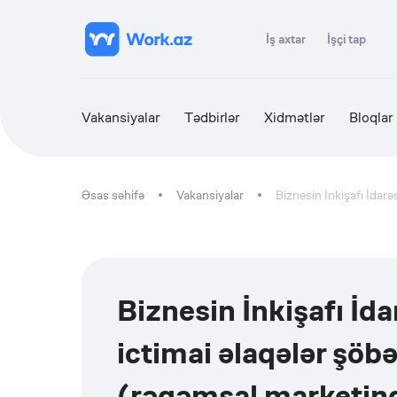
İş axtar
İşçi tap
Vakansiyalar
Tədbirlər
Xidmətlər
Bloqlar
Əsas səhifə
Vakansiyalar
Biznesin İnkişafı İdar
Biznesin İnkişafı İd
ictimai əlaqələr şöb
(rəqəmsal marketin