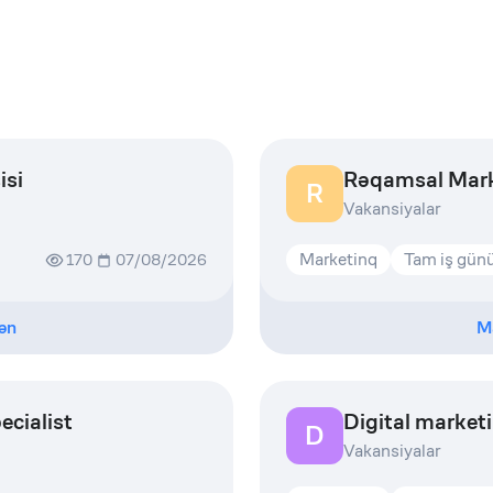
isi
Rəqamsal Mark
R
Vakansiyalar
Marketinq
Tam iş gün
170
07/08/2026
ən
M
ecialist
Digital market
D
Vakansiyalar