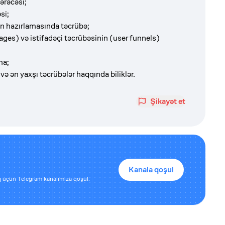
ərəcəsi;
si;
ın hazırlamasında təcrübə;
pages) və istifadəçi təcrübəsinin (user funnels)
ma;
ə ən yaxşı təcrübələr haqqında biliklər.
Şikayət et
Kanala qoşul
 üçün Telegram kanalımıza qoşul.