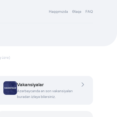
Haqqımızda
Əlaqə
FAQ
q üzrə)
Vakansiyalar
Azərbaycanda ən son vakansiyaları
buradan izləyə bilərsiniz.