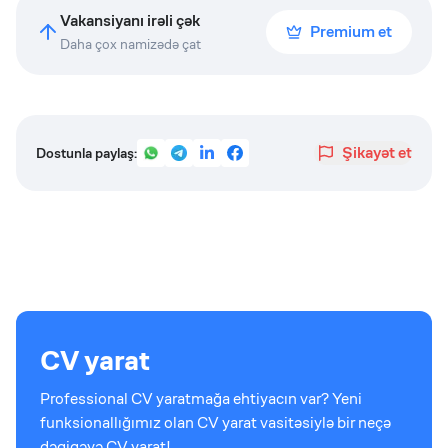
Vakansiyanı irəli çək
Premium et
Daha çox namizədə çat
Şikayət et
Dostunla paylaş:
CV yarat
Professional CV yaratmağa ehtiyacın var? Yeni
funksionallığımız olan CV yarat vasitəsiylə bir neçə
dəqiqəyə CV yarat!