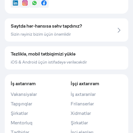
LinkedIn
Instagram
WhatsApp
Facebook
Saytda hər-hansısa səhv tapdınız?
Sizin rəyiniz bizim üçün önəmlidir
Tezliklə, mobil tətbiqimizi yüklə
iOS & Android üçün istifadəyə veriləcəkdir
İş axtarıram
İşçi axtarıram
Vakansiyalar
İş axtaranlar
Tapşırıqlar
Frilanserlər
Şirkətlər
Xidmətlər
Mentorluq
Şirkətlər
Tədbirlər
İşçi elanları