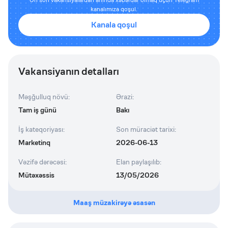
kanalımıza qoşul.
Kanala qoşul
Vakansiyanın detalları
Məşğulluq növü
:
Ərazi
:
Tam iş günü
Bakı
İş kateqoriyası
:
Son müraciət tarixi
:
Marketinq
2026-06-13
Vəzifə dərəcəsi
:
Elan paylaşılıb
:
Mütəxəssis
13/05/2026
Maaş müzakirəyə əsasən