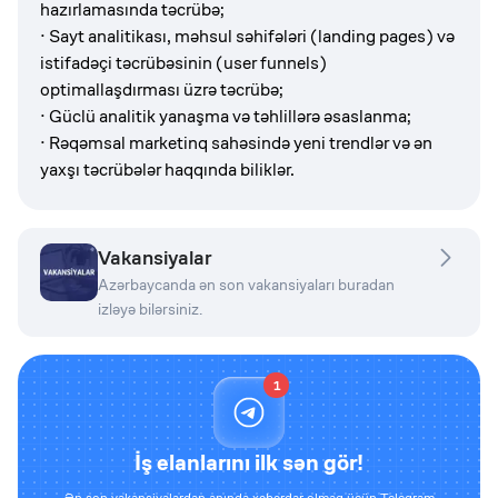
hazırlamasında təcrübə;
· Sayt analitikası, məhsul səhifələri (landing pages) və
istifadəçi təcrübəsinin (user funnels)
optimallaşdırması üzrə təcrübə;
· Güclü analitik yanaşma və təhlillərə əsaslanma;
· Rəqəmsal marketinq sahəsində yeni trendlər və ən
yaxşı təcrübələr haqqında biliklər.
Vakansiyalar
Azərbaycanda ən son vakansiyaları buradan
izləyə bilərsiniz.
1
İş elanlarını ilk sən gör!
Ən son vakansiyalardan anında xəbərdar olmaq üçün Telegram