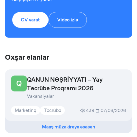
CV yarat
Video izlə
Oxşar elanlar
QANUN NƏŞRİYYATI – Yay
Q
Təcrübə Proqramı 2026
Vakansiyalar
Marketinq
Təcrübə
439
07/08/2026
Maaş müzakirəyə əsasən