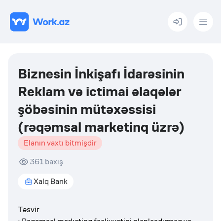
Menu
Biznesin İnkişafı İdarəsinin
Reklam və ictimai əlaqələr
şöbəsinin mütəxəssisi
(rəqəmsal marketinq üzrə)
Elanın vaxtı bitmişdir
361
baxış
Xalq Bank
Təsvir