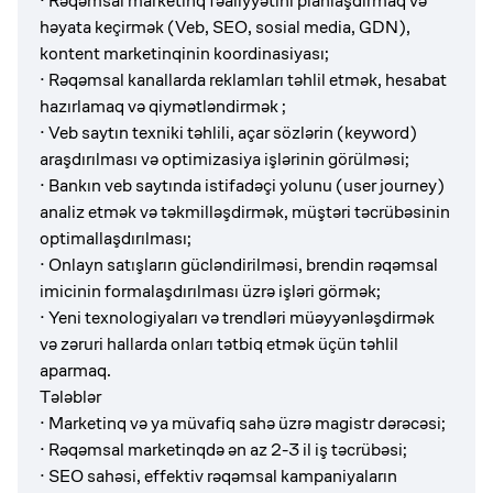
· Rəqəmsal marketinq fəaliyyətini planlaşdırmaq və
həyata keçirmək (Veb, SEO, sosial media, GDN),
kontent marketinqinin koordinasiyası;
· Rəqəmsal kanallarda reklamları təhlil etmək, hesabat
hazırlamaq və qiymətləndirmək ;
· Veb saytın texniki təhlili, açar sözlərin (keyword)
araşdırılması və optimizasiya işlərinin görülməsi;
· Bankın veb saytında istifadəçi yolunu (user journey)
analiz etmək və təkmilləşdirmək, müştəri təcrübəsinin
optimallaşdırılması;
· Onlayn satışların gücləndirilməsi, brendin rəqəmsal
imicinin formalaşdırılması üzrə işləri görmək;
· Yeni texnologiyaları və trendləri müəyyənləşdirmək
və zəruri hallarda onları tətbiq etmək üçün təhlil
aparmaq.
Tələblər
· Marketinq və ya müvafiq sahə üzrə magistr dərəcəsi;
· Rəqəmsal marketinqdə ən az 2-3 il iş təcrübəsi;
· SEO sahəsi, effektiv rəqəmsal kampaniyaların