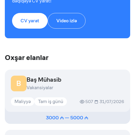
dəqiqəyə CV yarat!
CV yarat
Video izlə
Oxşar elanlar
Baş Mühasib
B
Vakansiyalar
Maliyyə
Tam iş günü
507
31/07/2026
3000
—
5000