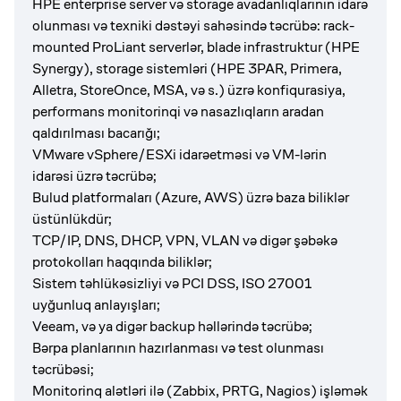
HPE enterprise server və storage avadanlıqlarının idarə
olunması və texniki dəstəyi sahəsində təcrübə: rack-
mounted ProLiant serverlər, blade infrastruktur (HPE
Synergy), storage sistemləri (HPE 3PAR, Primera,
Alletra, StoreOnce, MSA, və s.) üzrə konfiqurasiya,
performans monitorinqi və nasazlıqların aradan
qaldırılması bacarığı;
VMware vSphere/ESXi idarəetməsi və VM-lərin
idarəsi üzrə təcrübə;
Bulud platformaları (Azure, AWS) üzrə baza biliklər
üstünlükdür;
TCP/IP, DNS, DHCP, VPN, VLAN və digər şəbəkə
protokolları haqqında biliklər;
Sistem təhlükəsizliyi və PCI DSS, ISO 27001
uyğunluq anlayışları;
Veeam, və ya digər backup həllərində təcrübə;
Bərpa planlarının hazırlanması və test olunması
təcrübəsi;
Monitorinq alətləri ilə (Zabbix, PRTG, Nagios) işləmək