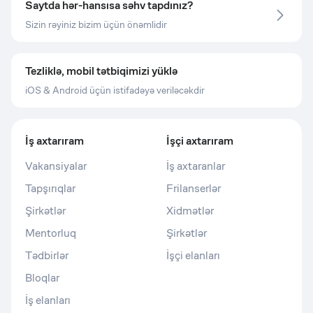
Saytda hər-hansısa səhv tapdınız?
Sizin rəyiniz bizim üçün önəmlidir
Tezliklə, mobil tətbiqimizi yüklə
iOS & Android üçün istifadəyə veriləcəkdir
İş axtarıram
İşçi axtarıram
Vakansiyalar
İş axtaranlar
Tapşırıqlar
Frilanserlər
Şirkətlər
Xidmətlər
Mentorluq
Şirkətlər
Tədbirlər
İşçi elanları
Bloqlar
İş elanları