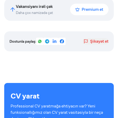
Vakansiyanı irəli çək
Premium et
Daha çox namizədə çat
Şikayət et
Dostunla paylaş:
CV yarat
Professional CV yaratmağa ehtiyacın var? Yeni
funksionallığımız olan CV yarat vasitəsiylə bir neçə