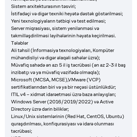
Sistem arxitekturasının təsviri;
İstifadəçi və digər texniki heyətə dəstək göstərilməsi;
Yeni texnologiyaların tətbiqi və test edilməsi;
Server miqrasiyası, sistem yenilənməsi və
təkmilləşdirilməsi layihələrinin həyata keçirilməsi.
Tələblər
Ali təhsil (İnformasiya texnologiyaları, Kompüter
mühəndisliyi və digər əlaqəli sahələr üzrə);
Müvafiq sahədə ən azı 5 il iş təcrübəsi (ən az 2-3 il baş
inzibatçı və ya müvafiq vəzifədə olmaqla);
Microsoft (MCSA, MCSE),VMware (VCP)
sertifikatlarından biri və ya bir neçəsi üstünlükdür;
ITIL v4 – xidmət idarəetməsi üzrə baza anlayışları;
Windows Server (2016/2019/2022) və Active
Directory üzrə dərin biliklər;
Linux/Unix sistemlərinin (Red Hat, CentOS, Ubuntu)
quraşdırılması, konfiqurasiyası və idarə olunması
təcrübəsi;