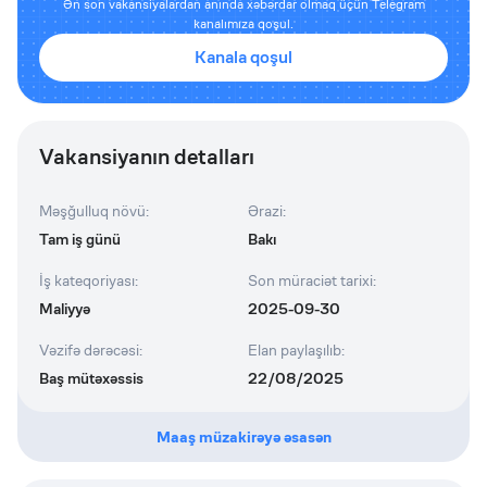
Ən son vakansiyalardan anında xəbərdar olmaq üçün Telegram
kanalımıza qoşul.
Kanala qoşul
Vakansiyanın detalları
Məşğulluq növü
:
Ərazi
:
Tam iş günü
Bakı
İş kateqoriyası
:
Son müraciət tarixi
:
Maliyyə
2025-09-30
Vəzifə dərəcəsi
:
Elan paylaşılıb
:
Baş mütəxəssis
22/08/2025
Maaş müzakirəyə əsasən