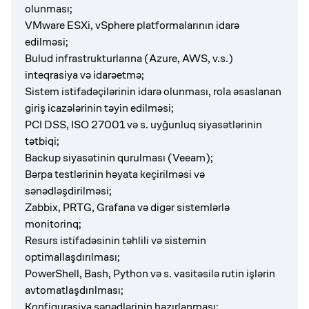
olunması;
VMware ESXi, vSphere platformalarının idarə
edilməsi;
Bulud infrastrukturlarına (Azure, AWS, v.s.)
inteqrasiya və idarəetmə;
Sistem istifadəçilərinin idarə olunması, rola əsaslanan
giriş icazələrinin təyin edilməsi;
PCI DSS, ISO 27001 və s. uyğunluq siyasətlərinin
tətbiqi;
Backup siyasətinin qurulması (Veeam);
Bərpa testlərinin həyata keçirilməsi və
sənədləşdirilməsi;
Zabbix, PRTG, Grafana və digər sistemlərlə
monitorinq;
Resurs istifadəsinin təhlili və sistemin
optimallaşdırılması;
PowerShell, Bash, Python və s. vasitəsilə rutin işlərin
avtomatlaşdırılması;
Konfiqurasiya sənədlərinin hazırlanması;