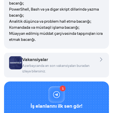
bacarığı;
PowerShell, Bash və ya digər skript dillərində yazma
bacarığı;
Analitik düşüncə və problem həll etmə bacarığı;
Komandada və müstəqil işləmə bacarığı;
Müəyyən edilmiş müddət çərçivəsində tapşırıqları icra
etmək bacarığı.
Vakansiyalar
Azərbaycanda ən son vakansiyaları buradan
izləyə bilərsiniz.
1
İş elanlarını ilk sən gör!