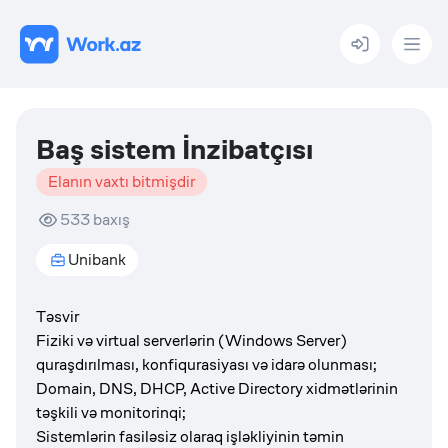
Menu
Baş sistem İnzibatçısı
Elanın vaxtı bitmişdir
533
baxış
Unibank
Təsvir
Fiziki və virtual serverlərin (Windows Server)
quraşdırılması, konfiqurasiyası və idarə olunması;
Domain, DNS, DHCP, Active Directory xidmətlərinin
təşkili və monitorinqi;
Sistemlərin fasiləsiz olaraq işləkliyinin təmin