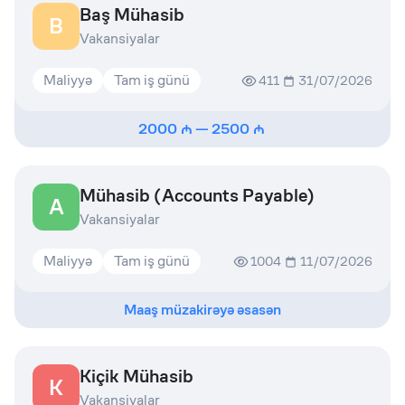
Baş Mühasib
B
Vakansiyalar
Maliyyə
Tam iş günü
411
31/07/2026
2000
—
2500
Mühasib (Accounts Payable)
A
Vakansiyalar
Maliyyə
Tam iş günü
1004
11/07/2026
Maaş müzakirəyə əsasən
Kiçik Mühasib
K
Vakansiyalar