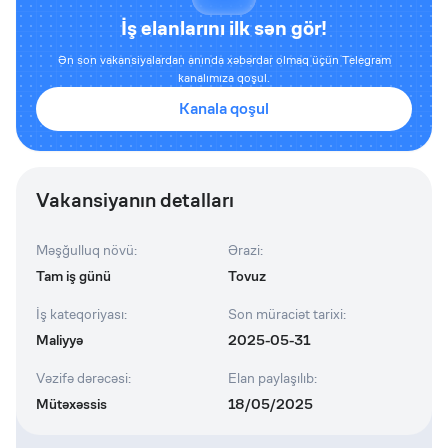
İş elanlarını ilk sən gör!
Ən son vakansiyalardan anında xəbərdar olmaq üçün Telegram
kanalımıza qoşul.
Kanala qoşul
Vakansiyanın detalları
Məşğulluq növü
:
Ərazi
:
Tam iş günü
Tovuz
İş kateqoriyası
:
Son müraciət tarixi
:
Maliyyə
2025-05-31
Vəzifə dərəcəsi
:
Elan paylaşılıb
:
Mütəxəssis
18/05/2025