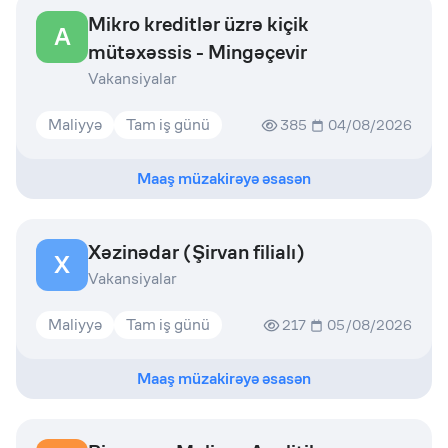
Mikro kreditlər üzrə kiçik
A
mütəxəssis - Mingəçevir
Vakansiyalar
Maliyyə
Tam iş günü
385
04/08/2026
Maaş müzakirəyə əsasən
Xəzinədar (Şirvan filialı)
X
Vakansiyalar
Maliyyə
Tam iş günü
217
05/08/2026
Maaş müzakirəyə əsasən