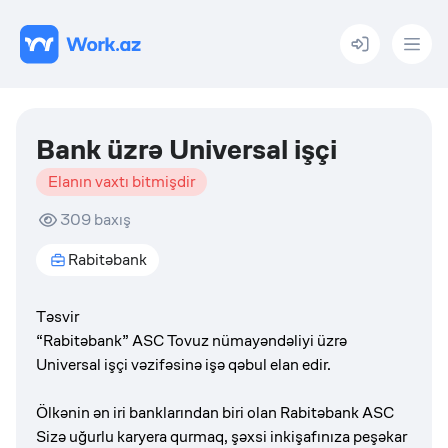
Menu
Bank üzrə Universal işçi
Elanın vaxtı bitmişdir
309
baxış
Rabitəbank
Təsvir
“Rabitəbank” ASC Tovuz nümayəndəliyi üzrə
Universal işçi vəzifəsinə işə qəbul elan edir.
Ölkənin ən iri banklarından biri olan Rabitəbank ASC
Sizə uğurlu karyera qurmaq, şəxsi inkişafınıza peşəkar