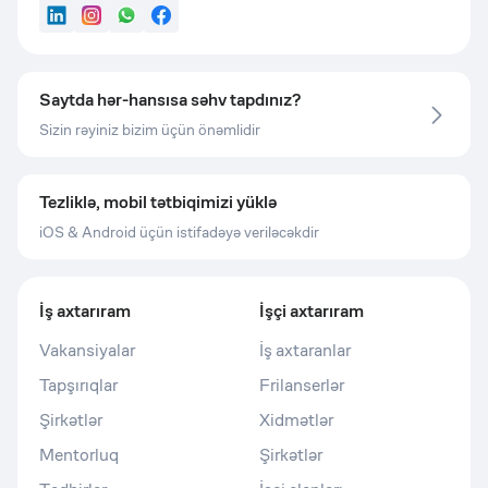
LinkedIn
Instagram
WhatsApp
Facebook
Saytda hər-hansısa səhv tapdınız?
Sizin rəyiniz bizim üçün önəmlidir
Tezliklə, mobil tətbiqimizi yüklə
iOS & Android üçün istifadəyə veriləcəkdir
İş axtarıram
İşçi axtarıram
Vakansiyalar
İş axtaranlar
Tapşırıqlar
Frilanserlər
Şirkətlər
Xidmətlər
Mentorluq
Şirkətlər