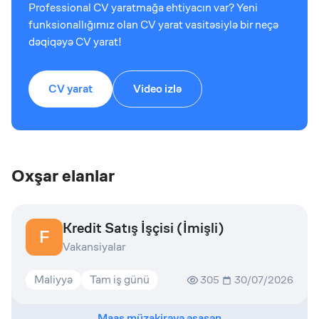
Professional CV yaratmağa ehtiyacın var? Yeni
funksionallığımız olan CV yarat vasitəsiylə bir neçə
dəqiqəyə CV yarat!
CV yarat
Video izlə
Oxşar elanlar
Kredit Satış İşçisi (İmişli)
F
Vakansiyalar
Maliyyə
Tam iş günü
305
30/07/2026
Maaş müzakirəyə əsasən