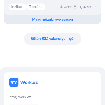
İnzibati
Təcrübə
3266
21/07/2026
Maaş müzakirəyə əsasən
Bütün
332
vakansiyanı gör
info@work.az