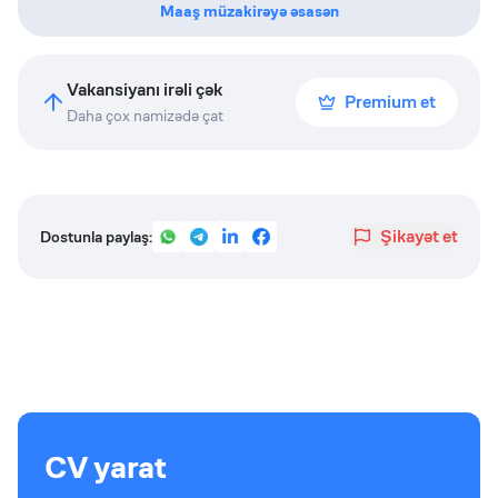
Maaş müzakirəyə əsasən
Vakansiyanı irəli çək
Premium et
Daha çox namizədə çat
Şikayət et
Dostunla paylaş:
CV yarat