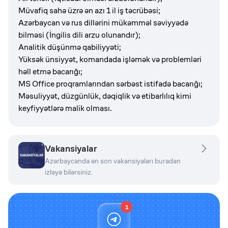
Müvafiq sahə üzrə ən azı 1 il iş təcrübəsi;
Azərbaycan və rus dillərini mükəmməl səviyyədə
bilməsi (İngilis dili arzu olunandır);
Analitik düşünmə qabiliyyəti;
Yüksək ünsiyyət, komandada işləmək və problemləri
həll etmə bacarığı;
MS Office proqramlarından sərbəst istifadə bacarığı;
Məsuliyyət, düzgünlük, dəqiqlik və etibarlılıq kimi
keyfiyyətlərə malik olması.
Vakansiyalar
Azərbaycanda ən son vakansiyaları buradan
izləyə bilərsiniz.
1