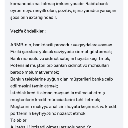
komandada nail olmaq imkanı yaradır. Rabitəbank
öyrənməyə meyilli olan, pozitiv, işinə yaradıcı yanaşan
şəxslərin axtarışındadır.
Vəzifə öhdəlikləri:
ARMB-nın, bankdaxili prosedur və qaydalara əsasən
Fiziki şəxslərə yüksək səviyyədə xidmət göstərmək;
Bank məhsulu və xidmət satışını həyata keçirtmək;
Potensial müştərilərə bankın xidmət və məhsulları
barədə məlumat vermək;
Bankın tələblərinə uyğun olan müştəriləri banka cəlb
edilməsini təmin etmək;
İstehlak krediti almaq məqsədilə müraciət etmiş
müştərilərin kredit müraciətlərini təhlil etmək;
Müştərinin maliyyə analizini həyata keçirmək və kredit
portfelinin keyfiyyətinə nəzarət etmək.
Tələblər
Ali təhsil (iqtisadi olması arzuolunandır);