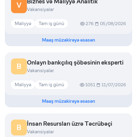
Biznes və Maliyyə Analitik
V
Vakansiyalar
Maliyyə
Tam iş günü
276
05/08/2026
Maaş müzakirəyə əsasən
Onlayn bankçılıq şöbəsinin eksperti
B
Vakansiyalar
Maliyyə
Tam iş günü
1051
11/07/2026
Maaş müzakirəyə əsasən
İnsan Resursları üzrə Təcrübəçi
B
Vakansiyalar