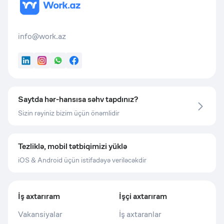
info@work.az
LinkedIn
Instagram
WhatsApp
Facebook
Saytda hər-hansısa səhv tapdınız?
Sizin rəyiniz bizim üçün önəmlidir
Tezliklə, mobil tətbiqimizi yüklə
iOS & Android üçün istifadəyə veriləcəkdir
İş axtarıram
İşçi axtarıram
Vakansiyalar
İş axtaranlar