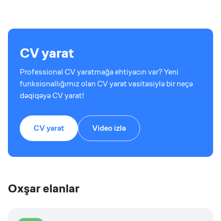
CV yarat
Professional CV yaratmağa ehtiyacın var? Yeni
funksionallığımız olan CV yarat vasitəsiylə bir neçə
dəqiqəyə CV yarat!
CV yarat
Video izlə
Oxşar elanlar