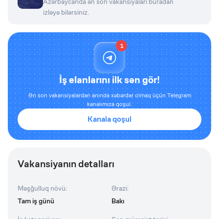
Azərbaycanda ən son vakansiyaları buradan
izləyə bilərsiniz.
1
İş elanlarını ilk sən gör!
Ən son vakansiyalardan anında xəbərdar olmaq üçün Telegram
kanalımıza qoşul.
Kanala qoşul
Vakansiyanın detalları
Məşğulluq növü
:
Ərazi
:
Tam iş günü
Bakı