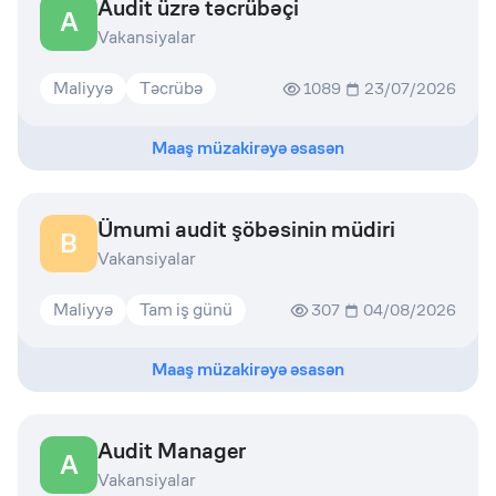
Audit üzrə təcrübəçi
A
Vakansiyalar
Maliyyə
Təcrübə
1089
23/07/2026
Maaş müzakirəyə əsasən
Ümumi audit şöbəsinin müdiri
B
Vakansiyalar
Maliyyə
Tam iş günü
307
04/08/2026
Maaş müzakirəyə əsasən
Audit Manager
A
Vakansiyalar