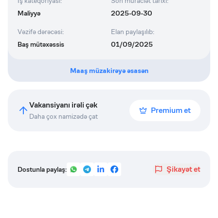
İş kateqoriyası
:
Son müraciət tarixi
:
Maliyyə
2025-09-30
Vəzifə dərəcəsi
:
Elan paylaşılıb
:
Baş mütəxəssis
01/09/2025
Maaş müzakirəyə əsasən
Vakansiyanı irəli çək
Premium et
Daha çox namizədə çat
Şikayət et
Dostunla paylaş: