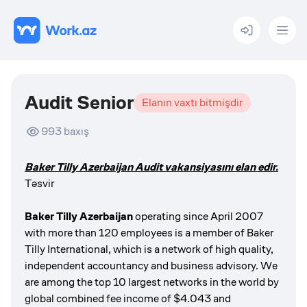
Menu
Audit Senior
Elanın vaxtı bitmişdir
993
baxış
Baker Tilly Azerbaijan Audit vakansiyasını elan edir.
Təsvir
Baker Tilly Azerbaijan
operating since April 2007
with more than 120 employees is a member of Baker
Tilly International, which is a network of high quality,
independent accountancy and business advisory. We
are among the top 10 largest networks in the world by
global combined fee income of $4.043 and