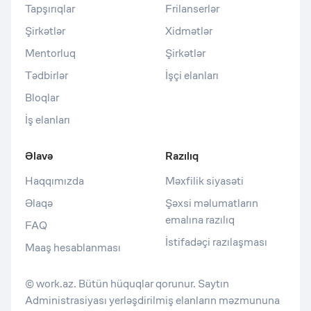
Tapşırıqlar
Frilanserlər
Şirkətlər
Xidmətlər
Mentorluq
Şirkətlər
Tədbirlər
İşçi elanları
Bloqlar
İş elanları
Əlavə
Razılıq
Haqqımızda
Məxfilik siyasəti
Əlaqə
Şəxsi məlumatların
emalına razılıq
FAQ
İstifadəçi razılaşması
Maaş hesablanması
© work.az. Bütün hüquqlar qorunur. Saytın
Administrasiyası yerləşdirilmiş elanların məzmununa