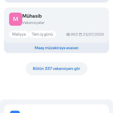
Mühasib
M
Vakansiyalar
Maliyyə
Tam iş günü
963
23/07/2026
Maaş müzakirəyə əsasən
Bütün
337
vakansiyanı gör