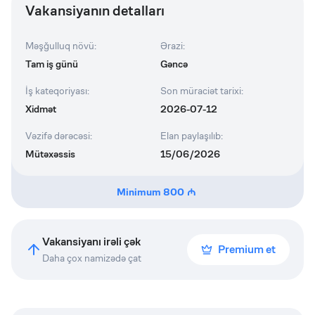
Vakansiyanın detalları
Məşğulluq növü
:
Ərazi
:
Tam iş günü
Gəncə
İş kateqoriyası
:
Son müraciət tarixi
:
Xidmət
2026-07-12
Vəzifə dərəcəsi
:
Elan paylaşılıb
:
Mütəxəssis
15/06/2026
Minimum
800
Vakansiyanı irəli çək
Premium et
Daha çox namizədə çat