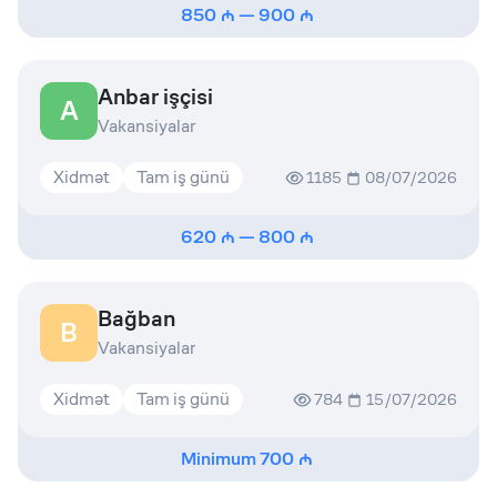
850
—
900
Anbar işçisi
A
Vakansiyalar
Xidmət
Tam iş günü
1185
08/07/2026
620
—
800
Bağban
B
Vakansiyalar
Xidmət
Tam iş günü
784
15/07/2026
Minimum
700