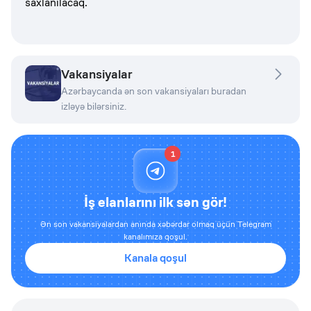
saxlanılacaq.
Vakansiyalar
Azərbaycanda ən son vakansiyaları buradan
izləyə bilərsiniz.
1
İş elanlarını ilk sən gör!
Ən son vakansiyalardan anında xəbərdar olmaq üçün Telegram
kanalımıza qoşul.
Kanala qoşul