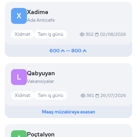
Xadimə
X
Ada Anticafe
Xidmət
Tam iş günü
352
02/08/2026
600
—
800
Qabyuyan
L
Vakansiyalar
Xidmət
Tam iş günü
361
26/07/2026
Maaş müzakirəyə əsasən
Poçtalyon