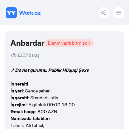
Menu
Anbardar
Elanın vaxtı bitmişdir
1237
baxış
📍
Dövlət qurumu, Publik Hüquqi Şəxs
İş şəraiti
İş yeri:
Gəncə şəhəri
İş şəraiti:
Standart- ofis
İş rejimi:
5 günlük 09:00-18:00
Əmək haqqı:
800 AZN
Namizədə tələblər:
Təhsil: Ali təhsil;