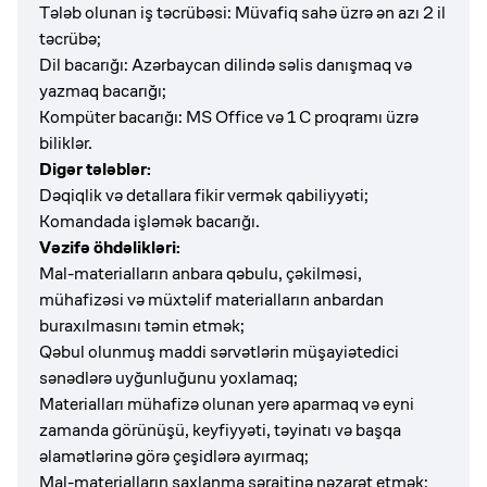
Tələb olunan iş təcrübəsi: Müvafiq sahə üzrə ən azı 2 il
təcrübə;
Dil bacarığı: Azərbaycan dilində səlis danışmaq və
yazmaq bacarığı;
Kompüter bacarığı: MS Office və 1 C proqramı üzrə
biliklər.
Digər tələblər:
Dəqiqlik və detallara fikir vermək qabiliyyəti;
Komandada işləmək bacarığı.
Vəzifə öhdəlikləri:
Mal-materialların anbara qəbulu, çəkilməsi,
mühafizəsi və müxtəlif materialların anbardan
buraxılmasını təmin etmək;
Qəbul olunmuş maddi sərvətlərin müşayiətedici
sənədlərə uyğunluğunu yoxlamaq;
Materialları mühafizə olunan yerə aparmaq və eyni
zamanda görünüşü, keyfiyyəti, təyinatı və başqa
əlamətlərinə görə çeşidlərə ayırmaq;
Mal-materialların saxlanma şəraitinə nəzarət etmək;