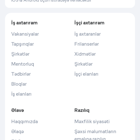
iOS & Android üçün istifadəyə veriləcəkdir
İş axtarıram
İşçi axtarıram
Vakansiyalar
İş axtaranlar
Tapşırıqlar
Frilanserlər
Şirkətlər
Xidmətlər
Mentorluq
Şirkətlər
Tədbirlər
İşçi elanları
Bloqlar
İş elanları
Əlavə
Razılıq
Haqqımızda
Məxfilik siyasəti
Əlaqə
Şəxsi məlumatların
emalına razılıq