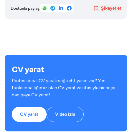
Şikayət et
Dostunla paylaş:
CV yarat
Professional CV yaratmağa ehtiyacın var? Yeni
funksionallığımız olan CV yarat vasitəsiylə bir neçə
dəqiqəyə CV yarat!
CV yarat
Video izlə