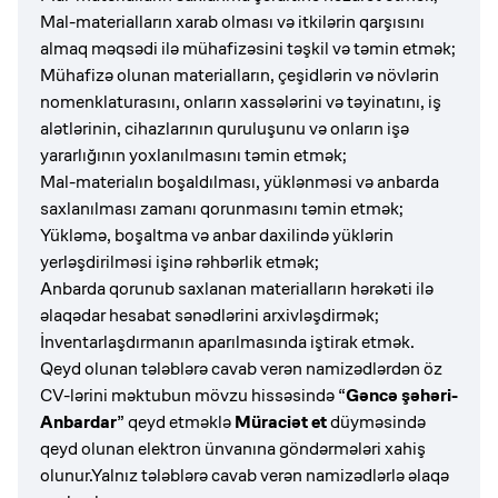
Mal-materialların xarab olması və itkilərin qarşısını
almaq məqsədi ilə mühafizəsini təşkil və təmin etmək;
Mühafizə olunan materialların, çeşidlərin və növlərin
nomenklaturasını, onların xassələrini və təyinatını, iş
alətlərinin, cihazlarının quruluşunu və onların işə
yararlığının yoxlanılmasını təmin etmək;
Mal-materialın boşaldılması, yüklənməsi və anbarda
saxlanılması zamanı qorunmasını təmin etmək;
Yükləmə, boşaltma və anbar daxilində yüklərin
yerləşdirilməsi işinə rəhbərlik etmək;
Anbarda qorunub saxlanan materialların hərəkəti ilə
əlaqədar hesabat sənədlərini arxivləşdirmək;
İnventarlaşdırmanın aparılmasında iştirak etmək.
Qeyd olunan tələblərə cavab verən namizədlərdən öz
CV-lərini məktubun mövzu hissəsində “
Gəncə şəhəri-
Anbardar
” qeyd etməklə
Müraciət et
düyməsində
qeyd olunan elektron ünvanına göndərmələri xahiş
olunur.Yalnız tələblərə cavab verən namizədlərlə əlaqə