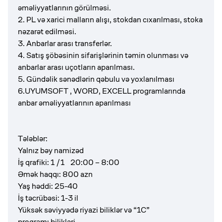
əməliyyatlarının görülməsi.
2. PL və xarici malların alışı, stokdan cıxarılması, stoka
nəzarət edilməsi.
3. Anbarlar arası transferlər.
4. Satış şöbəsinin sifarişlərinin təmin olunması və
anbarlar arası uçotların aparılması.
5. Gündəlik sənədlərin qəbulu və yoxlanılması
6.UYUMSOFT , WORD, EXCELL programlarında
anbar əməliyyatlarının aparılması
Tələblər:
Yalnız bəy namizəd
İş qrafiki: 1 /1 20:00 – 8:00
Əmək haqqı: 800 azn
Yaş həddi: 25-40
İş təcrübəsi: 1-3 il
Yüksək səviyyədə riyazi biliklər və “1C”
programı bilikləri