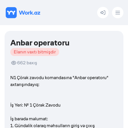
Menu
Anbar operatoru
Elanın vaxtı bitmişdir
662
baxış
N1 Çörək zavodu komandasına "Anbar operatoru"
axtarışındayıq:
İş Yeri: № 1 Çörək Zavodu
İş barədə məlumat:
1. Gündəlik olaraq məhsulların giriş və çıxış