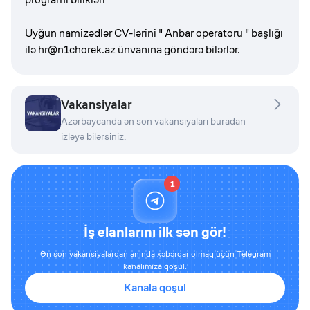
Uyğun namizədlər CV-lərini " Anbar operatoru " başlığı
ilə
hr@n1chorek.az
ünvanına göndərə bilərlər.
Vakansiyalar
Azərbaycanda ən son vakansiyaları buradan
izləyə bilərsiniz.
1
İş elanlarını ilk sən gör!
Ən son vakansiyalardan anında xəbərdar olmaq üçün Telegram
kanalımıza qoşul.
Kanala qoşul