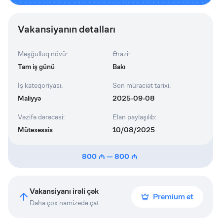
Vakansiyanın detalları
Məşğulluq növü
:
Ərazi
:
Tam iş günü
Bakı
İş kateqoriyası
:
Son müraciət tarixi
:
Maliyyə
2025-09-08
Vəzifə dərəcəsi
:
Elan paylaşılıb
:
Mütəxəssis
10/08/2025
800
—
800
Vakansiyanı irəli çək
Premium et
Daha çox namizədə çat