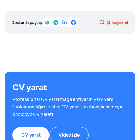
Şikayət et
Dostunla paylaş:
CV yarat
Professional CV yaratmağa ehtiyacın var? Yeni
funksionallığımız olan CV yarat vasitəsiylə bir neçə
dəqiqəyə CV yarat!
CV yarat
Video izlə