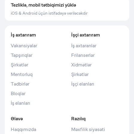
Tezliklə, mobil tətbiqimizi yüklə
iOS & Android üçün istifadəyə veriləcəkdir
İş axtarıram
İşçi axtarıram
Vakansiyalar
İş axtaranlar
Tapşırıqlar
Frilanserlər
Şirkətlər
Xidmətlər
Mentorluq
Şirkətlər
Tədbirlər
İşçi elanları
Bloqlar
İş elanları
Əlavə
Razılıq
Haqqımızda
Məxfilik siyasəti