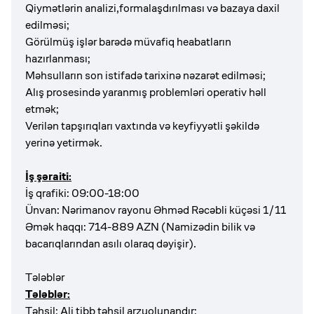
Qiymətlərin analizi,formalaşdırılması və bazaya daxil
edilməsi;
Görülmüş işlər barədə müvafiq heabatların
hazırlanması;
Məhsulların son istifadə tarixinə nəzarət edilməsi;
Alış prosesində yaranmış problemləri operativ həll
etmək;
Verilən tapşırıqları vaxtında və keyfiyyətli şəkildə
yerinə yetirmək.
İş şəraiti:
İş qrafiki: 09:00-18:00
Ünvan: Nərimanov rayonu Əhməd Rəcəbli küçəsi 1/11
Əmək haqqı: 714-889 AZN (Namizədin bilik və
bacarıqlarından asılı olaraq dəyişir).
Tələblər
Tələblər:
Təhsil: Ali tibb təhsil arzuolunandır;