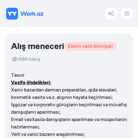
Menu
Alış meneceri
Elanın vaxtı bitmişdir
686
baxış
Təsvir
Vəzifə öhdəlikləri:
Xarici bazardan dərman preparatları, qida əlavələri,
kosmetik vasitə və.s. alışının həyata keçirilməsi;
İşgüzar və korporativ görüşlərin keçirilməsi və müvafiq
danışıqların aparılması;
Email vasitəsilə danışıqların aparılması və müqavilənin
hazırlanması;
Yerli və xarici bazarın araşdırılması;