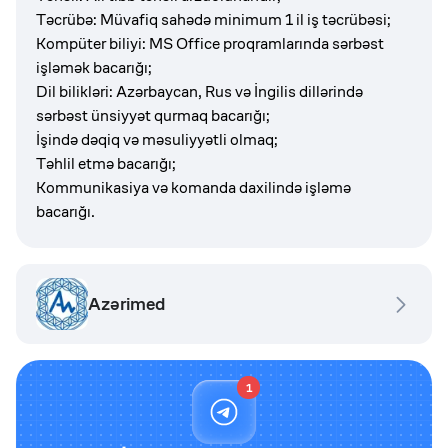
Təcrübə: Müvafiq sahədə minimum 1 il iş təcrübəsi;
Kompüter biliyi: MS Office proqramlarında sərbəst
işləmək bacarığı;
Dil bilikləri: Azərbaycan, Rus və İngilis dillərində
sərbəst ünsiyyət qurmaq bacarığı;
İşində dəqiq və məsuliyyətli olmaq;
Təhlil etmə bacarığı;
Kommunikasiya və komanda daxilində işləmə
bacarığı.
Azərimed
1