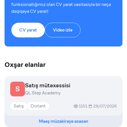
funksionallığımız olan CV yarat vasitəsiylə bir neçə
dəqiqəyə CV yarat!
CV yarat
Video izlə
Oxşar elanlar
Satış mütəxəssisi
S
QL Step Academy
Satış
Distant
1151
29/07/2026
Maaş müzakirəyə əsasən