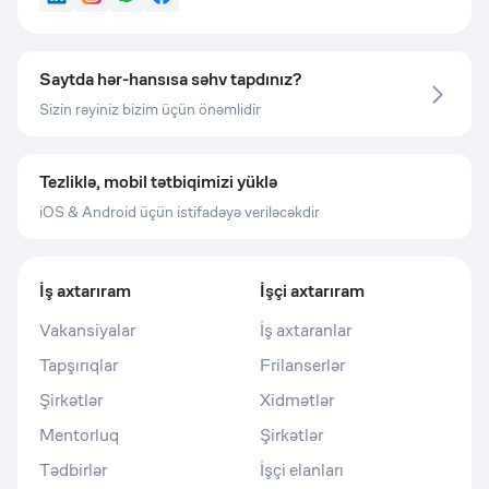
LinkedIn
Instagram
WhatsApp
Facebook
Saytda hər-hansısa səhv tapdınız?
Sizin rəyiniz bizim üçün önəmlidir
Tezliklə, mobil tətbiqimizi yüklə
iOS & Android üçün istifadəyə veriləcəkdir
İş axtarıram
İşçi axtarıram
Vakansiyalar
İş axtaranlar
Tapşırıqlar
Frilanserlər
Şirkətlər
Xidmətlər
Mentorluq
Şirkətlər
Tədbirlər
İşçi elanları