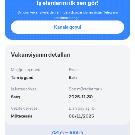
İş elanlarını ilk sən gör!
Ən son vakansiyalardan anında xəbərdar olmaq üçün Telegram
kanalımıza qoşul.
Kanala qoşul
Vakansiyanın detalları
Məşğulluq növü
:
Ərazi
:
Tam iş günü
Bakı
İş kateqoriyası
:
Son müraciət tarixi
:
Satış
2025-11-30
Vəzifə dərəcəsi
:
Elan paylaşılıb
:
Mütəxəssis
06/11/2025
714
—
899