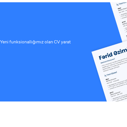
Yeni funksionallığımız olan CV yarat