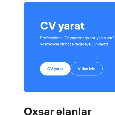
CV yarat
Professional CV yaratmağa ehtiyacın var? 
vasitəsiylə bir neçə dəqiqəyə CV yarat!
CV yarat
Video izlə
Oxşar elanlar