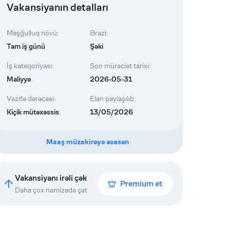
Vakansiyanın detalları
Məşğulluq növü
:
Ərazi
:
Tam iş günü
Şəki
İş kateqoriyası
:
Son müraciət tarixi
:
Maliyyə
2026-05-31
Vəzifə dərəcəsi
:
Elan paylaşılıb
:
Kiçik mütəxəssis
13/05/2026
Maaş müzakirəyə əsasən
Vakansiyanı irəli çək
Premium et
Daha çox namizədə çat