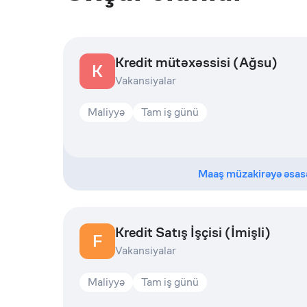
Kredit mütəxəssisi (Ağsu)
K
Vakansiyalar
Maliyyə
Tam iş günü
Maaş müzakirəyə əsas
Kredit Satış İşçisi (İmişli)
F
Vakansiyalar
Maliyyə
Tam iş günü