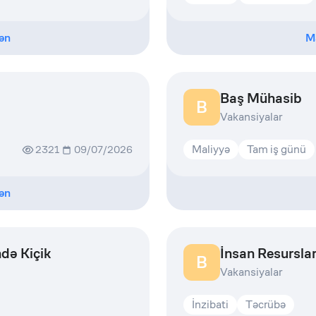
ən
M
Baş Mühasib
B
Vakansiyalar
Maliyyə
Tam iş günü
2321
09/07/2026
ən
ndə Kiçik
İnsan Resurslar
B
Vakansiyalar
İnzibati
Təcrübə