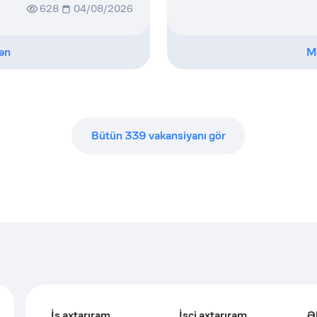
628
04/08/2026
ən
M
Bütün
339
vakansiyanı gör
İş axtarıram
İşçi axtarıram
Ə