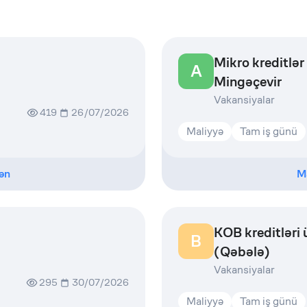
Mikro kreditlər
A
Mingəçevir
Vakansiyalar
419
26/07/2026
Maliyyə
Tam iş günü
ən
M
KOB kreditləri 
B
(Qəbələ)
Vakansiyalar
295
30/07/2026
Maliyyə
Tam iş günü