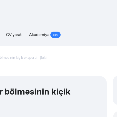
CV yarat
Akademiya
Yeni
bölməsinin kiçik eksperti - Şəki
r bölməsinin kiçik