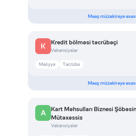
Maaş müzakirəyə əsas
Kredit bölməsi təcrübəçi
K
Vakansiyalar
Maliyyə
Təcrübə
Maaş müzakirəyə əsas
Kart Məhsulları Biznesi Şöbəsi
A
Mütəxəssis
Vakansiyalar