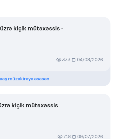
 üzrə kiçik mütəxəssis -
333
04/08/2026
aaş müzakirəyə əsasən
üzrə kiçik mütəxəssis
718
09/07/2026