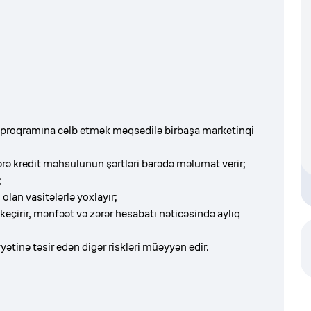
ər proqramına cəlb etmək məqsədilə birbaşa marketinqi
rə kredit məhsulunun şərtləri barədə məlumat verir;
;
lan vasitələrlə yoxlayır;
 keçirir, mənfəət və zərər hesabatı nəticəsində aylıq
yyətinə təsir edən digər riskləri müəyyən edir.