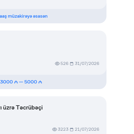
aaş müzakirəyə əsasən
526
31/07/2026
3000
—
5000
ı üzrə Təcrübəçi
3223
21/07/2026