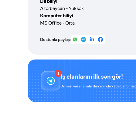
Dil biliyi
Azərbaycan - Yüksək
Kompüter biliyi
MS Office - Orta
Dostunla paylaş:
1
İş elanlarını ilk sən gör!
Ən son vakansiyalardan anında xəbərdar olmaq