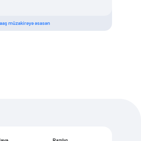
aaş müzakirəyə əsasən
lavə
Razılıq