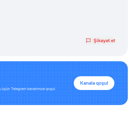
Şikayət et
Kanala qoşul
 üçün Telegram kanalımıza qoşul.