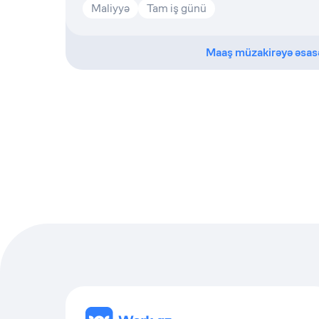
Maliyyə
Tam iş günü
Maaş müzakirəyə əsas