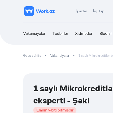
İş axtar
İşçi tap
Vakansiyalar
Tədbirlər
Xidmətlər
Bloqlar
Əsas səhifə
Vakansiyalar
1 saylı Mikrokreditlər 
1 saylı Mikrokreditlə
eksperti - Şəki
Elanın vaxtı bitmişdir