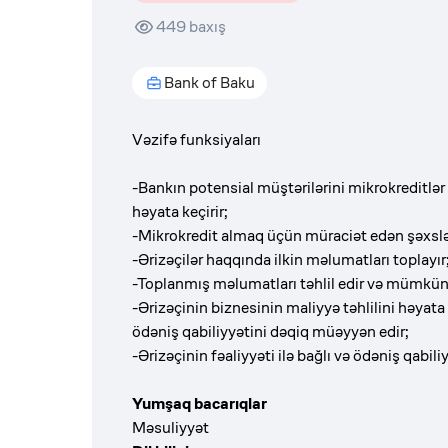
449
baxış
Bank of Baku
Vəzifə funksiyaları
-Bankın potensial müştərilərini mikrokreditl
həyata keçirir;
-Mikrokredit almaq üçün müraciət edən şəxslə
-Ərizəçilər haqqında ilkin məlumatları toplayır
-Toplanmış məlumatları təhlil edir və mümkün o
-Ərizəçinin biznesinin maliyyə təhlilini həyata
ödəniş qabiliyyətini dəqiq müəyyən edir;
-Ərizəçinin fəaliyyəti ilə bağlı və ödəniş qabili
Yumşaq bacarıqlar
Məsuliyyət