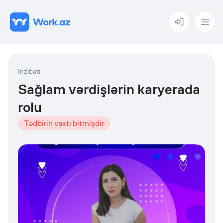
Menu
İnzibati
Sağlam vərdişlərin karyerada
rolu
Tədbirin vaxtı bitmişdir