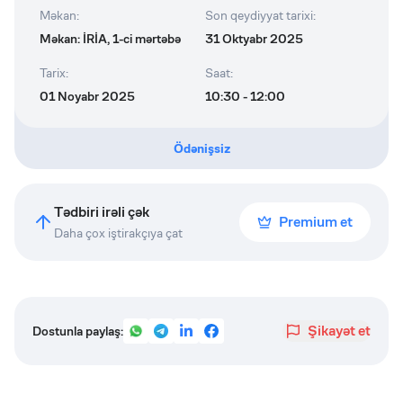
Məkan
:
Son qeydiyyat tarixi
:
Məkan: İRİA, 1-ci mərtəbə
31 Oktyabr 2025
Tarix
:
Saat
:
01 Noyabr 2025
10:30 - 12:00
Ödənişsiz
Tədbiri irəli çək
Premium et
Daha çox iştirakçıya çat
Şikayət et
Dostunla paylaş: