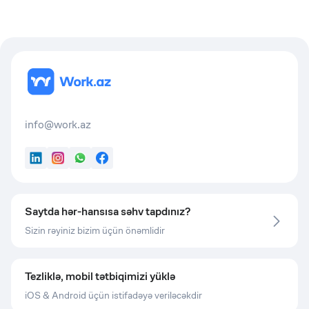
info@work.az
LinkedIn
Instagram
WhatsApp
Facebook
Saytda hər-hansısa səhv tapdınız?
Sizin rəyiniz bizim üçün önəmlidir
Tezliklə, mobil tətbiqimizi yüklə
iOS & Android üçün istifadəyə veriləcəkdir