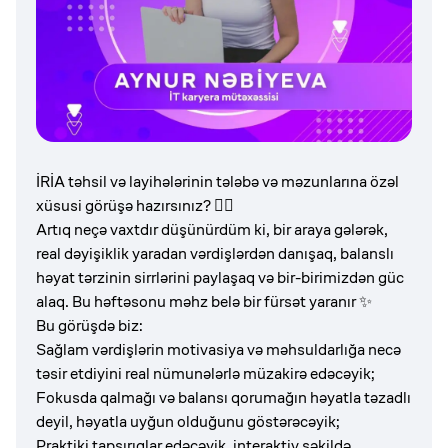
İRİA təhsil və layihələrinin tələbə və məzunlarına özəl
xüsusi görüşə hazırsınız? ✋🏻
Artıq neçə vaxtdır düşünürdüm ki, bir araya gələrək,
real dəyişiklik yaradan vərdişlərdən danışaq, balanslı
həyat tərzinin sirrlərini paylaşaq və bir-birimizdən güc
alaq. Bu həftəsonu məhz belə bir fürsət yaranır ✨
Bu görüşdə biz:
Sağlam vərdişlərin motivasiya və məhsuldarlığa necə
təsir etdiyini real nümunələrlə müzakirə edəcəyik;
Fokusda qalmağı və balansı qorumağın həyatla təzadlı
deyil, həyatla uyğun olduğunu göstərəcəyik;
Praktiki tapşırıqlar edəcəyik, interaktiv şəkildə