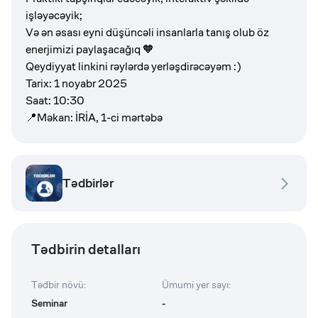
işləyəcəyik;
Və ən əsası eyni düşüncəli insanlarla tanış olub öz
enerjimizi paylaşacağıq 🧡
Qeydiyyat linkini rəylərdə yerləşdirəcəyəm :)
Tarix: 1 noyabr 2025
Saat: 10:30
📍Məkan: İRİA, 1-ci mərtəbə
Tədbirlər
Tədbirin detalları
Tədbir növü
:
Ümumi yer sayı
:
Seminar
-