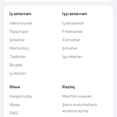
İş axtarıram
İşçi axtarıram
Vakansiyalar
İş axtaranlar
Tapşırıqlar
Frilanserlər
Şirkətlər
Xidmətlər
Mentorluq
Şirkətlər
Tədbirlər
İşçi elanları
Bloqlar
İş elanları
Əlavə
Razılıq
Haqqımızda
Məxfilik siyasəti
Əlaqə
Şəxsi məlumatların
emalına razılıq
FAQ