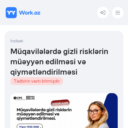
Menu
İnzibati
Müqavilələrdə gizli risklərin
müəyyən edilməsi və
qiymətləndirilməsi
Tədbirin vaxtı bitmişdir