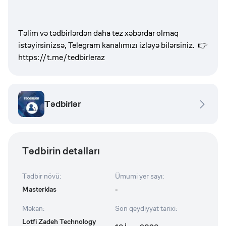
Təlim və tədbirlərdən daha tez xəbərdar olmaq
istəyirsinizsə, Telegram kanalımızı izləyə bilərsiniz. 👉
https://t.me/tedbirleraz
Tədbirlər
Tədbirin detalları
Tədbir növü
:
Ümumi yer sayı
:
Masterklas
-
Məkan
:
Son qeydiyyat tarixi
:
Lotfi Zadeh Technology