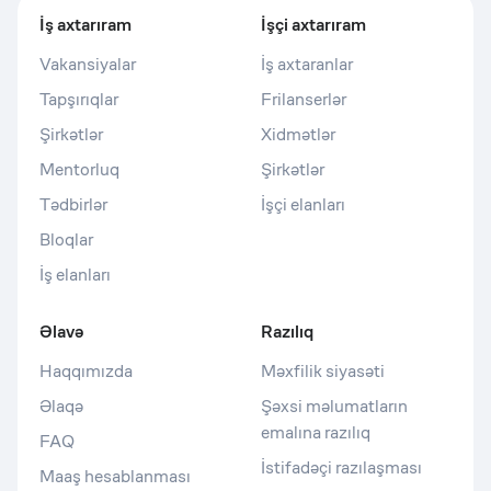
İş axtarıram
İşçi axtarıram
Vakansiyalar
İş axtaranlar
Tapşırıqlar
Frilanserlər
Şirkətlər
Xidmətlər
Mentorluq
Şirkətlər
Tədbirlər
İşçi elanları
Bloqlar
İş elanları
Əlavə
Razılıq
Haqqımızda
Məxfilik siyasəti
Əlaqə
Şəxsi məlumatların
emalına razılıq
FAQ
İstifadəçi razılaşması
Maaş hesablanması