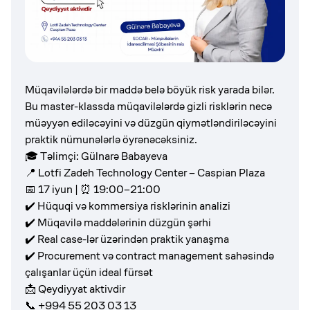
Müqavilələrdə bir maddə belə böyük risk yarada bilər.
Bu master-klassda müqavilələrdə gizli risklərin necə
müəyyən ediləcəyini və düzgün qiymətləndiriləcəyini
praktik nümunələrlə öyrənəcəksiniz.
🎓 Təlimçi: Gülnarə Babayeva
📍 Lotfi Zadeh Technology Center – Caspian Plaza
📅 17 iyun | ⏰ 19:00–21:00
✔️ Hüquqi və kommersiya risklərinin analizi
✔️ Müqavilə maddələrinin düzgün şərhi
✔️ Real case-lər üzərindən praktik yanaşma
✔️ Procurement və contract management sahəsində
çalışanlar üçün ideal fürsət
📩 Qeydiyyat aktivdir
📞 +994 55 203 03 13