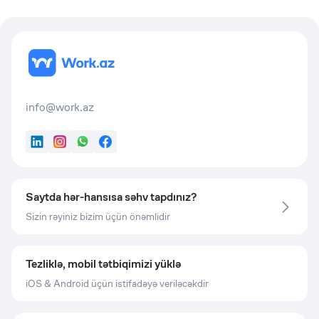
info@work.az
LinkedIn
Instagram
WhatsApp
Facebook
Saytda hər-hansısa səhv tapdınız?
Sizin rəyiniz bizim üçün önəmlidir
Tezliklə, mobil tətbiqimizi yüklə
iOS & Android üçün istifadəyə veriləcəkdir